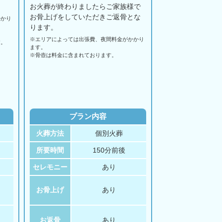
お火葬が終わりましたらご家族様で
お骨上げをしていただきご返骨とな
かかり
ります。
※エリアに
よっては
出張費、
夜間料金が
かかり
す。
ます。
。
※骨壺は料金に含まれております。
プラン内容
火葬方法
個別火葬
所要時間
150分前後
セレモニー
あり
お骨上げ
あり
お返骨
あり