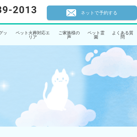
ネットで予約する
グッ
ペット火葬対応エ
ご家族様の
ペット霊
よくある質
リア
声
園
問