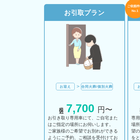
ご依頼件
お引取プラン
No.1
お迎え
合同火葬/個別火葬
7,700
税込
円〜
お引き取り専用車にて、ご自宅また
専
はご指定の場所にお伺いします。
場
ご家族様のご希望でお別れができる
望
ようにご予約、ご相談を受付けてお
を