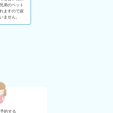
兄弟のペット
れますので寂
いません。
b
予約する