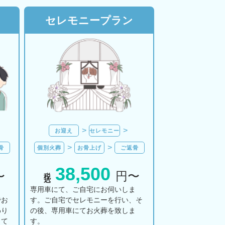
セレモニープラン
お迎え
セレモニー
骨
個別火葬
お骨上げ
ご返骨
38,500
税込
〜
円〜
ま
専用車にて、ご自宅にお伺いしま
でお
す。ご自宅でセレモニーを行い、そ
わり
の後、専用車にてお火葬を致しま
して
す。