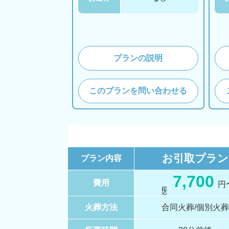
プランの説明
このプランを問い合わせる
お引取
プラン
プラン内容
7,700
費用
円
税 込
火葬方法
合同火葬/個別火葬