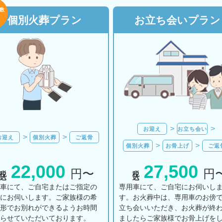
数
個別火葬プラン
お立ち会いプラン
お迎え
お立ち会い
お迎え
個別火葬
ご返骨
個別火葬
お骨上げ
ご返
22,000
27,500
税込
税込
円〜
円
用車にて、ご自宅またはご指定の
専用車にて、ご自宅にお伺いし
所にお伺いします。ご家族様の希
す。お火葬中は、専用車のお傍
の形でお別れができるようお時間
立ち会いいただき、お火葬が終
とらせていただいております。
ましたらご家族様でお骨上げを