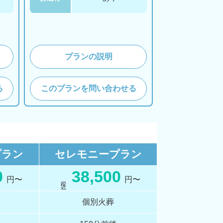
プランの説明
る
このプランを問い合わせる
プラン
セレモニー
プラン
0
38,500
円〜
円〜
税 込
個別火葬