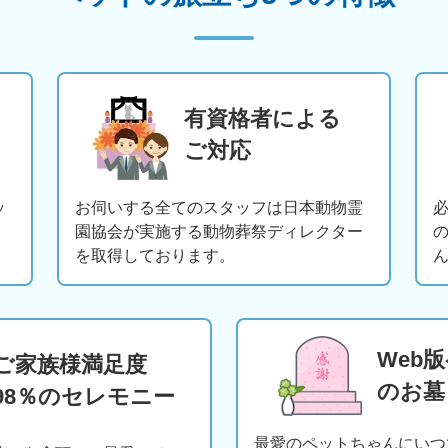
有資格者による
ご対応
ッ
お伺いする全てのスタッフは日本動物霊
園協会が実施する動物葬祭ディレクター
を取得しております。
Web
ご家族様満足度
のお墓
98％のセレモニー
最愛のペットちゃんにいつ