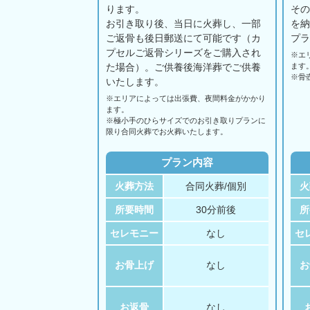
ります。
そ
お引き取り後、当日に火葬し、一部
を
ご返骨も後日郵送にて可能です（カ
プ
プセルご返骨シリーズをご購入され
※エ
た場合）。ご供養後海洋葬でご供養
ます
※骨
いたします。
※エリアに
よっては
出張費、
夜間料金が
かかり
ます。
※極小手のひらサイズでのお引き取りプランに
限り合同火葬でお火葬いたします。
プラン内容
火葬方法
合同火葬/個別
火
所要時間
30分前後
所
セレモニー
なし
セ
お骨上げ
なし
お
お返骨
なし