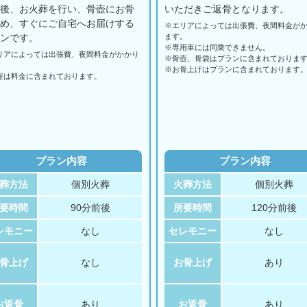
の後、お火葬を行い、骨壺にお骨
いただきご返骨となります。
納め、すぐにご自宅へお届けする
※エリアに
よっては
出張費、
夜間料金が
ランです。
ます。
※専用車には同乗できません。
リアに
よっては
出張費、
夜間料金が
かかり
※骨壺、骨袋はプランに含まれておりま
。
※お骨上げはプランに含まれております
壺は料金に含まれております。
プラン内容
プラン内容
葬方法
個別火葬
火葬方法
個別火葬
要時間
90分前後
所要時間
120分前後
レモニー
なし
セレモニー
なし
骨上げ
なし
お骨上げ
あり
お返骨
あり
お返骨
あり