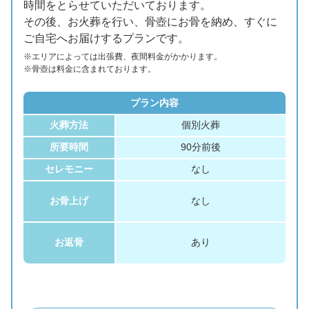
時間をとらせていただいております。
その後、お火葬を行い、骨壺にお骨を納め、すぐに
ご自宅へお届けするプランです。
※エリアに
よっては
出張費、
夜間料金が
かかります。
※骨壺は料金に含まれております。
プラン内容
火葬方法
個別火葬
所要時間
90分前後
セレモニー
なし
お骨上げ
なし
お返骨
あり