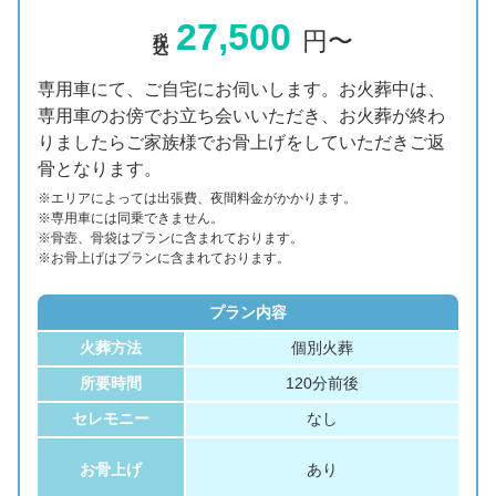
27,500
税込
円〜
専用車にて、ご自宅にお伺いします。お火葬中は、
専用車のお傍でお立ち会いいただき、お火葬が終わ
りましたらご家族様でお骨上げをしていただきご返
骨となります。
※エリアに
よっては
出張費、
夜間料金が
かかります。
※専用車には同乗できません。
※骨壺、骨袋はプランに含まれております。
※お骨上げはプランに含まれております。
プラン内容
火葬方法
個別火葬
所要時間
120分前後
セレモニー
なし
お骨上げ
あり