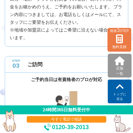
金をお確かめのうえ、ご予約をお願いいたします。 プラ
ン内容につきましては、お電話もしくはメールにて、ス
タッフにご要望をお伝えください。
※地域や加盟店によってはご希望に沿えない場合がござ
3
簡単
STEP
います。
無料見積
STEP
ご訪問
03
店舗
一覧
ご予約当日は有資格者のプロが対応
トップに
戻る
24時間365日無料受付中
今すぐ電話で相談
ご予約日時に、ペットちゃん専用の火葬車にて、ご自宅
0120-39-2013
へお伺いいたします。 当日は日本動物葬儀霊園協会が実