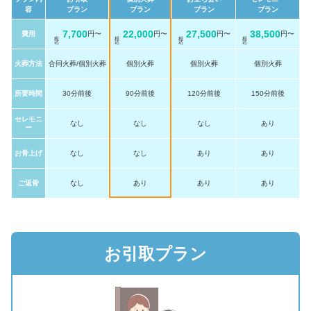
容
プラン
プラン
プラン
プラン
7,700
22,000
27,500
38,500
費用
円〜
円〜
円〜
円〜
税 込
税 込
税 込
税 込
火葬方法
合同火葬/個別火葬
個別火葬
個別火葬
個別火葬
所要時間
30分前後
90分前後
120分前後
150分前後
セレモニ
なし
なし
なし
あり
ー
お骨上げ
なし
なし
あり
あり
ご返骨
なし
あり
あり
あり
お引取プラン