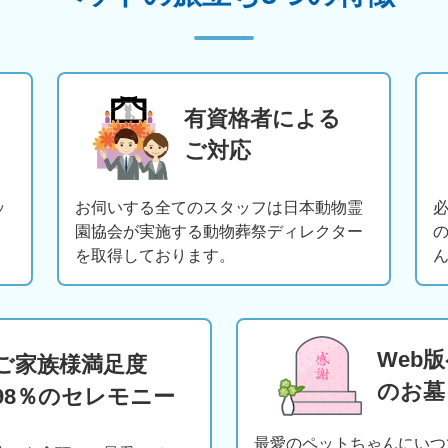
有資格者による
ご対応
ッ
お伺いする全てのスタッフは日本動物霊
園協会が実施する動物葬祭ディレクター
を取得しております。
Web
ご家族様満足度
のお墓
98％のセレモニー
最愛のペットちゃんにいつ