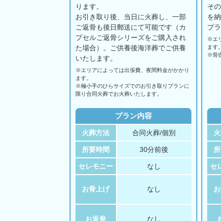
ります。
そ
お引き取り後、当日に火葬し、一部
を
ご返骨も後日郵送にて可能です（カ
プ
プセルご返骨シリーズをご購入され
※エ
た場合）。ご供養後海洋葬でご供養
ます
※骨
いたします。
※エリアに
よっては
出張費、
夜間料金が
かかり
ます。
※極小手のひらサイズでのお引き取りプランに
限り合同火葬でお火葬いたします。
プラン内容
火葬方法
合同火葬/個別
火
所要時間
30分前後
所
セレモニー
なし
セ
お骨上げ
なし
お
お返骨
なし