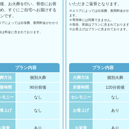
の後、お火葬を行い、骨壺にお骨
いただきご返骨となります。
納め、すぐにご自宅へお届けする
※エリアに
よっては
出張費、
夜間料金が
ランです。
ます。
※専用車には同乗できません。
リアに
よっては
出張費、
夜間料金が
かかり
※骨壺、骨袋はプランに含まれておりま
。
※お骨上げはプランに含まれております
壺は料金に含まれております。
プラン内容
プラン内容
葬方法
個別火葬
火葬方法
個別火葬
要時間
90分前後
所要時間
120分前後
レモニー
なし
セレモニー
なし
骨上げ
なし
お骨上げ
あり
お返骨
あり
お返骨
あり