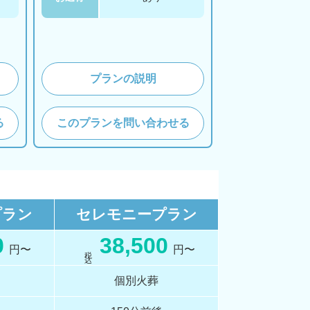
プランの説明
る
このプランを問い合わせる
プラン
セレモニー
プラン
0
38,500
円〜
円〜
税 込
個別火葬