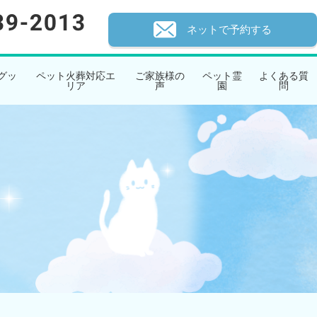
ネットで予約する
グッ
ペット火葬対応エ
ご家族様の
ペット霊
よくある質
リア
声
園
問