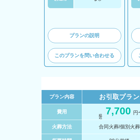
プランの説明
このプランを問い合わせる
お引取
プラン
プラン内容
7,700
費用
円
税 込
火葬方法
合同火葬/個別火葬