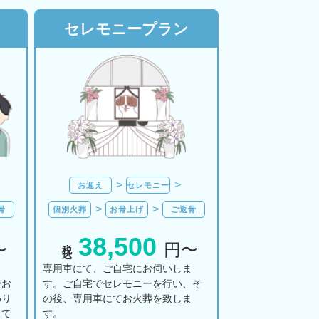
セレモニープラン
お迎え
セレモニー
骨
個別火葬
お骨上げ
ご返骨
38,500
税込
〜
円〜
ま
専用車にて、ご自宅にお伺いしま
でお
す。ご自宅でセレモニーを行い、そ
わり
の後、専用車にてお火葬を致しま
して
す。