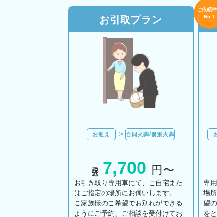
ご依頼件
お引取プラン
No.1
お迎え
合同火葬/個別火葬
7,700
税込
円〜
お引き取り専用車にて、ご自宅また
専
はご指定の場所にお伺いします。
場
ご家族様のご希望でお別れができる
望
ようにご予約、ご相談を受付けてお
を