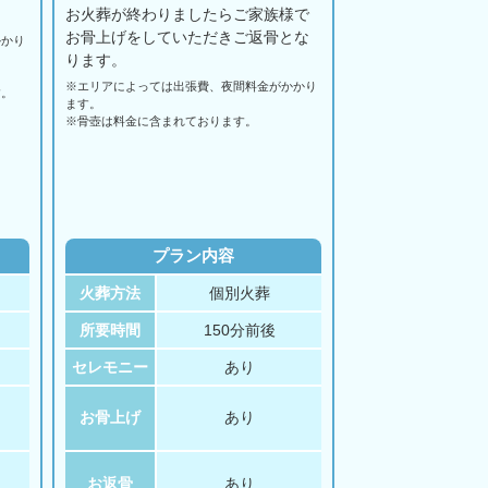
お火葬が終わりましたらご家族様で
お骨上げをしていただきご返骨とな
かかり
ります。
※エリアに
よっては
出張費、
夜間料金が
かかり
す。
ます。
。
※骨壺は料金に含まれております。
プラン内容
火葬方法
個別火葬
所要時間
150分前後
セレモニー
あり
お骨上げ
あり
お返骨
あり