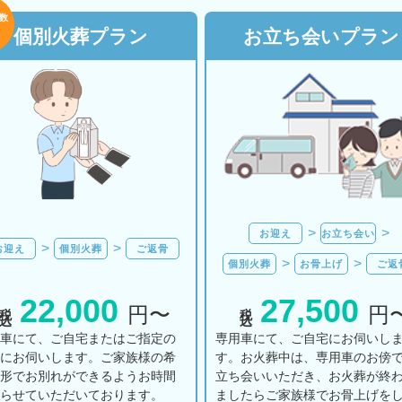
数
個別火葬プラン
お立ち会いプラン
お迎え
お立ち会い
お迎え
個別火葬
ご返骨
個別火葬
お骨上げ
ご返
22,000
27,500
税込
税込
円〜
円
用車にて、ご自宅またはご指定の
専用車にて、ご自宅にお伺いし
所にお伺いします。ご家族様の希
す。お火葬中は、専用車のお傍
の形でお別れができるようお時間
立ち会いいただき、お火葬が終
とらせていただいております。
ましたらご家族様でお骨上げを