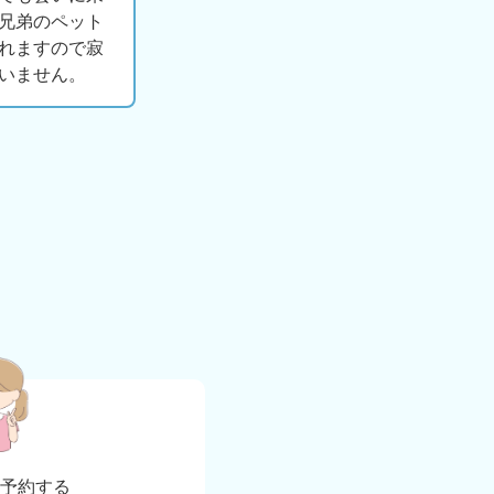
兄弟のペット
れますので寂
いません。
b
予約する