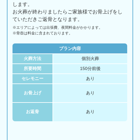
します。
お火葬が終わりましたらご家族様でお骨上げをし
ていただきご返骨となります。
※エリアに
よっては
出張費、
夜間料金が
かかります。
※骨壺は料金に含まれております。
プラン内容
火葬方法
個別火葬
所要時間
150分前後
セレモニー
あり
お骨上げ
あり
お返骨
あり