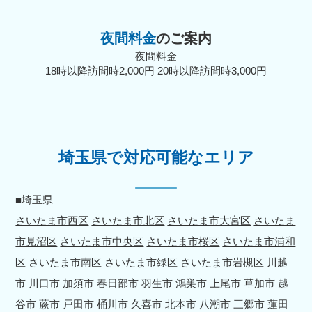
夜間料金
のご案内
夜間料金
18時以降訪問時2,000円 20時以降訪問時3,000円
埼玉県で対応可能なエリア
■埼玉県
さいたま市西区
さいたま市北区
さいたま市大宮区
さいたま
市見沼区
さいたま市中央区
さいたま市桜区
さいたま市浦和
区
さいたま市南区
さいたま市緑区
さいたま市岩槻区
川越
市
川口市
加須市
春日部市
羽生市
鴻巣市
上尾市
草加市
越
谷市
蕨市
戸田市
桶川市
久喜市
北本市
八潮市
三郷市
蓮田