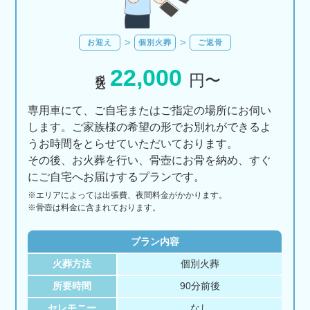
お迎え
個別火葬
ご返骨
22,000
税込
円〜
専用車にて、ご自宅またはご指定の場所にお伺い
します。ご家族様の希望の形でお別れができるよ
うお時間をとらせていただいております。
その後、お火葬を行い、骨壺にお骨を納め、すぐ
にご自宅へお届けするプランです。
※エリアに
よっては
出張費、
夜間料金が
かかります。
※骨壺は料金に含まれております。
プラン内容
火葬方法
個別火葬
所要時間
90分前後
セレモニー
なし