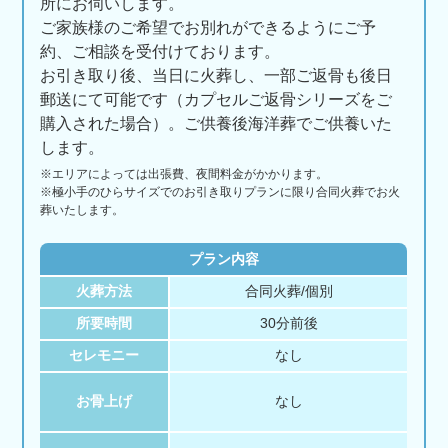
所にお伺いします。
ご家族様のご希望でお別れができるようにご予
約、ご相談を受付けております。
お引き取り後、当日に火葬し、一部ご返骨も後日
郵送にて可能です（カプセルご返骨シリーズをご
購入された場合）。ご供養後海洋葬でご供養いた
します。
※エリアに
よっては
出張費、
夜間料金が
かかります。
※極小手のひらサイズでのお引き取りプランに限り合同火葬でお火
葬いたします。
プラン内容
火葬方法
合同火葬/個別
所要時間
30分前後
セレモニー
なし
お骨上げ
なし