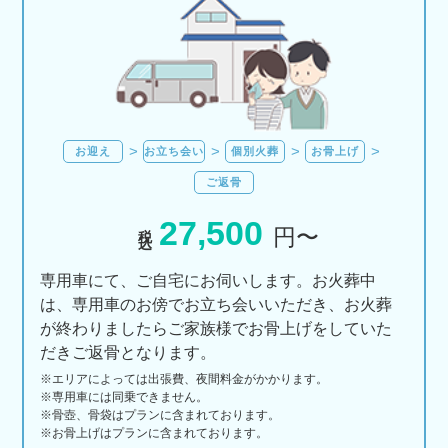
お迎え
お立ち会い
個別火葬
お骨上げ
ご返骨
27,500
税込
円〜
専用車にて、ご自宅にお伺いします。お火葬中
は、専用車のお傍でお立ち会いいただき、お火葬
が終わりましたらご家族様でお骨上げをしていた
だきご返骨となります。
※エリアに
よっては
出張費、
夜間料金が
かかります。
※専用車には同乗できません。
※骨壺、骨袋はプランに含まれております。
※お骨上げはプランに含まれております。