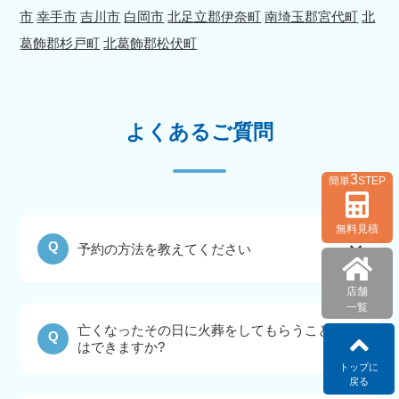
市
幸手市
吉川市
白岡市
北足立郡伊奈町
南埼玉郡宮代町
北
葛飾郡杉戸町
北葛飾郡松伏町
よくあるご質問
3
簡単
STEP
無料見積
Q
予約の方法を教えてください
店舗
一覧
亡くなったその日に火葬をしてもらうこと
Q
はできますか?
トップに
戻る