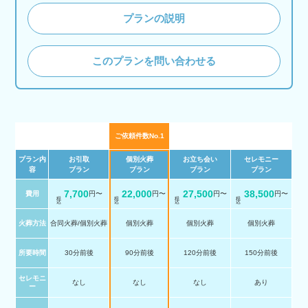
プランの説明
このプランを問い合わせる
ご依頼件数No.1
プラン内
お引取
個別火葬
お立ち会い
セレモニー
容
プラン
プラン
プラン
プラン
7,700
22,000
27,500
38,500
費用
円〜
円〜
円〜
円〜
税 込
税 込
税 込
税 込
火葬方法
合同火葬/個別火葬
個別火葬
個別火葬
個別火葬
所要時間
30分前後
90分前後
120分前後
150分前後
セレモニ
なし
なし
なし
あり
ー