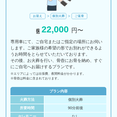
お迎え
個別火葬
ご返骨
22,000
税込
円〜
専用車にて、ご自宅またはご指定の場所にお伺い
します。ご家族様の希望の形でお別れができるよ
うお時間をとらせていただいております。
その後、お火葬を行い、骨壺にお骨を納め、すぐ
にご自宅へお届けするプランです。
※エリアに
よっては
出張費、
夜間料金が
かかります。
※骨壺は料金に含まれております。
プラン内容
火葬方法
個別火葬
所要時間
90分前後
セレモニー
なし