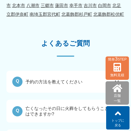
市
北本市
八潮市
三郷市
蓮田市
幸手市
吉川市
白岡市
北足
立郡伊奈町
南埼玉郡宮代町
北葛飾郡杉戸町
北葛飾郡松伏町
よくあるご質問
3
簡単
STEP
無料見積
Q
予約の方法を教えてください
店舗
一覧
亡くなったその日に火葬をしてもらうこと
Q
はできますか?
トップに
戻る