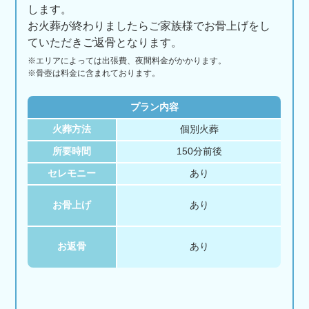
します。
お火葬が終わりましたらご家族様でお骨上げをし
ていただきご返骨となります。
※エリアに
よっては
出張費、
夜間料金が
かかります。
※骨壺は料金に含まれております。
プラン内容
火葬方法
個別火葬
所要時間
150分前後
セレモニー
あり
お骨上げ
あり
お返骨
あり