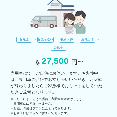
お迎え
お立ち会い
個別火葬
お骨上げ
ご返骨
27,500
税込
円〜
専用車にて、ご自宅にお伺いします。お火葬中
は、専用車のお傍でお立ち会いいただき、お火葬
が終わりましたらご家族様でお骨上げをしていた
だきご返骨となります。
※エリアに
よっては
出張費、
夜間料金が
かかります。
※専用車には同乗できません。
※骨壺、骨袋はプランに含まれております。
※お骨上げはプランに含まれております。