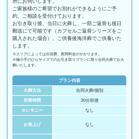
所にお伺いします。
ご家族様のご希望でお別れができるようにご予
約、ご相談を受付けております。
お引き取り後、当日に火葬し、一部ご返骨も後日
郵送にて可能です（カプセルご返骨シリーズをご
購入された場合）。ご供養後海洋葬でご供養いた
します。
※エリアに
よっては
出張費、
夜間料金が
かかります。
※極小手のひらサイズでのお引き取りプランに限り合同火葬でお火
葬いたします。
プラン内容
火葬方法
合同火葬/個別
所要時間
30分前後
セレモニー
なし
お骨上げ
なし