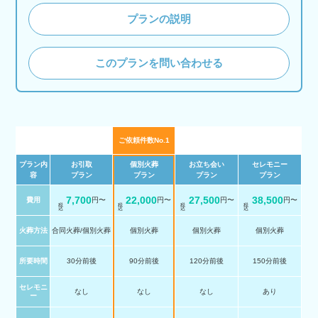
プランの説明
このプランを問い合わせる
ご依頼件数No.1
プラン内
お引取
個別火葬
お立ち会い
セレモニー
容
プラン
プラン
プラン
プラン
7,700
22,000
27,500
38,500
費用
円〜
円〜
円〜
円〜
税 込
税 込
税 込
税 込
火葬方法
合同火葬/個別火葬
個別火葬
個別火葬
個別火葬
所要時間
30分前後
90分前後
120分前後
150分前後
セレモニ
なし
なし
なし
あり
ー