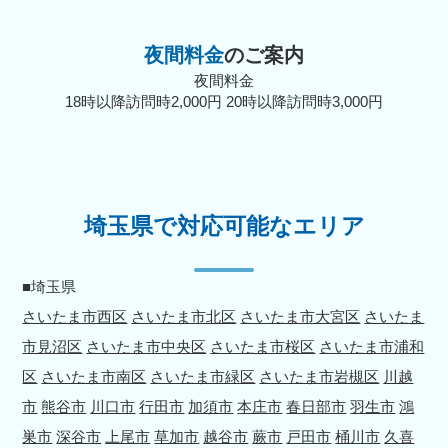
夜間料金
のご案内
夜間料金
18時以降訪問時2,000円 20時以降訪問時3,000円
埼玉県で対応可能なエリア
■埼玉県
さいたま市西区
さいたま市北区
さいたま市大宮区
さいたま
市見沼区
さいたま市中央区
さいたま市桜区
さいたま市浦和
区
さいたま市南区
さいたま市緑区
さいたま市岩槻区
川越
市
熊谷市
川口市
行田市
加須市
本庄市
春日部市
羽生市
鴻
巣市
深谷市
上尾市
草加市
越谷市
蕨市
戸田市
桶川市
久喜