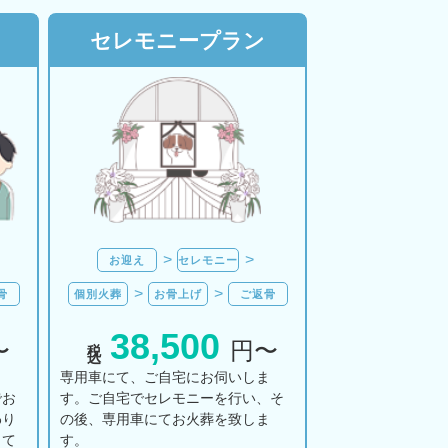
セレモニープラン
お迎え
セレモニー
骨
個別火葬
お骨上げ
ご返骨
38,500
税込
〜
円〜
ま
専用車にて、ご自宅にお伺いしま
でお
す。ご自宅でセレモニーを行い、そ
わり
の後、専用車にてお火葬を致しま
して
す。