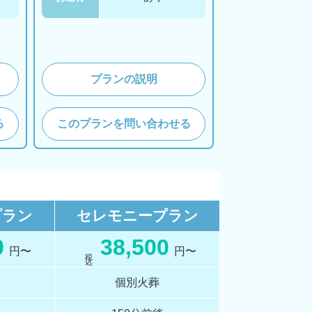
プランの説明
る
このプランを問い合わせる
プラン
セレモニー
プラン
0
38,500
円〜
円〜
税 込
個別火葬