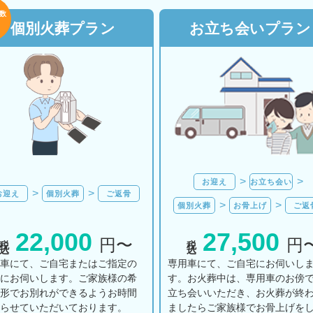
数
個別火葬プラン
お立ち会いプラン
お迎え
お立ち会い
お迎え
個別火葬
ご返骨
個別火葬
お骨上げ
ご返
22,000
27,500
税込
税込
円〜
円
用車にて、ご自宅またはご指定の
専用車にて、ご自宅にお伺いし
所にお伺いします。ご家族様の希
す。お火葬中は、専用車のお傍
の形でお別れができるようお時間
立ち会いいただき、お火葬が終
とらせていただいております。
ましたらご家族様でお骨上げを