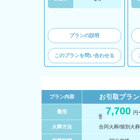
プランの説明
このプランを問い合わせる
お引取
プラン
プラン内容
7,700
費用
円
税 込
火葬方法
合同火葬/個別火葬