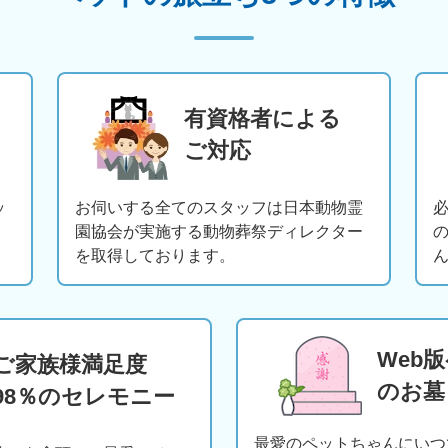
有資格者による
ご対応
ッ
お伺いする全てのスタッフは日本動物霊
園協会が実施する動物葬祭ディレクター
を取得しております。
Web
ご家族様満足度
のお墓
98％のセレモニー
最愛のペットちゃんにいつ