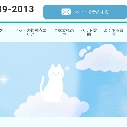
ネットで予約する
グッ
ペット火葬対応エ
ご家族様の
ペット霊
よくある質
リア
声
園
問