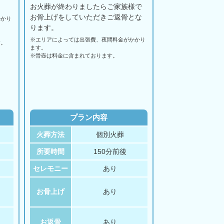
お火葬が終わりましたらご家族様で
お骨上げをしていただきご返骨とな
かかり
ります。
※エリアに
よっては
出張費、
夜間料金が
かかり
す。
ます。
。
※骨壺は料金に含まれております。
プラン内容
火葬方法
個別火葬
所要時間
150分前後
セレモニー
あり
お骨上げ
あり
お返骨
あり