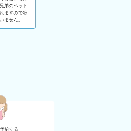
兄弟のペット
れますので寂
いません。
b
予約する