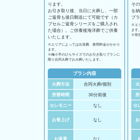
ります。
そ
お引き取り後、当日に火葬し、一部
を
ご返骨も後日郵送にて可能です（カ
プ
プセルご返骨シリーズをご購入され
※エ
た場合）。ご供養後海洋葬でご供養
ます
※骨
いたします。
※エリアに
よっては
出張費、
夜間料金が
かかり
ます。
※極小手のひらサイズでのお引き取りプランに
限り合同火葬でお火葬いたします。
プラン内容
火葬方法
合同火葬/個別
火
所要時間
30分前後
所
セレモニー
なし
セ
お骨上げ
なし
お
お返骨
なし