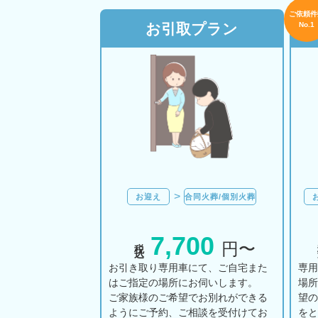
ご依頼件
お引取プラン
No.1
お迎え
合同火葬/個別火葬
7,700
税込
円〜
お引き取り専用車にて、ご自宅また
専
はご指定の場所にお伺いします。
場
ご家族様のご希望でお別れができる
望
ようにご予約、ご相談を受付けてお
を