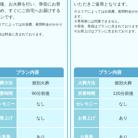
の後、お火葬を行い、骨壺にお骨
いただきご返骨となります。
納め、すぐにご自宅へお届けする
※エリアに
よっては
出張費、
夜間料金が
ランです。
ます。
※専用車には同乗できません。
リアに
よっては
出張費、
夜間料金が
かかり
※骨壺、骨袋はプランに含まれておりま
。
※お骨上げはプランに含まれております
壺は料金に含まれております。
プラン内容
プラン内容
葬方法
個別火葬
火葬方法
個別火葬
要時間
90分前後
所要時間
120分前後
レモニー
なし
セレモニー
なし
骨上げ
なし
お骨上げ
あり
お返骨
あり
お返骨
あり