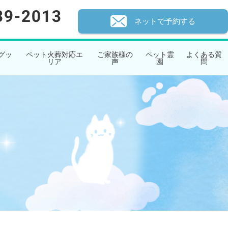
ネットで予約する
グッ
ペット火葬対応エ
ご家族様の
ペット霊
よくある質
リア
声
園
問