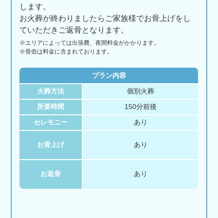
します。
お火葬が終わりましたらご家族様でお骨上げをし
ていただきご返骨となります。
※エリアに
よっては
出張費、
夜間料金が
かかります。
※骨壺は料金に含まれております。
プラン内容
火葬方法
個別火葬
所要時間
150分前後
セレモニー
あり
お骨上げ
あり
お返骨
あり