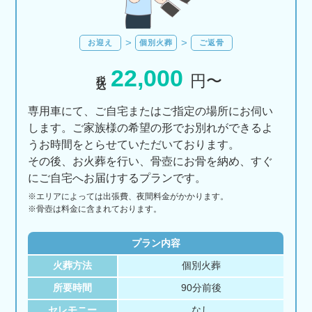
お迎え
個別火葬
ご返骨
22,000
税込
円〜
専用車にて、ご自宅またはご指定の場所にお伺い
します。ご家族様の希望の形でお別れができるよ
うお時間をとらせていただいております。
その後、お火葬を行い、骨壺にお骨を納め、すぐ
にご自宅へお届けするプランです。
※エリアに
よっては
出張費、
夜間料金が
かかります。
※骨壺は料金に含まれております。
プラン内容
火葬方法
個別火葬
所要時間
90分前後
セレモニー
なし