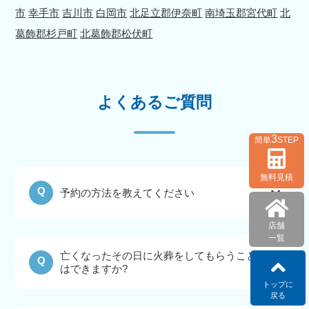
市
幸手市
吉川市
白岡市
北足立郡伊奈町
南埼玉郡宮代町
北
葛飾郡杉戸町
北葛飾郡松伏町
よくあるご質問
3
簡単
STEP
無料見積
Q
予約の方法を教えてください
店舗
一覧
亡くなったその日に火葬をしてもらうこと
Q
はできますか?
トップに
戻る