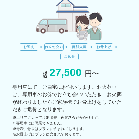
お迎え
お立ち会い
個別火葬
お骨上げ
ご返骨
27,500
税込
円〜
専用車にて、ご自宅にお伺いします。お火葬中
は、専用車のお傍でお立ち会いいただき、お火葬
が終わりましたらご家族様でお骨上げをしていた
だきご返骨となります。
※エリアに
よっては
出張費、
夜間料金が
かかります。
※専用車には同乗できません。
※骨壺、骨袋はプランに含まれております。
※お骨上げはプランに含まれております。