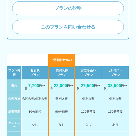
プランの説明
このプランを問い合わせる
ご依頼件数No.1
プラン内
お引取
個別火葬
お立ち会い
セレモニー
容
プラン
プラン
プラン
プラン
7,700
22,000
27,500
38,500
費用
円〜
円〜
円〜
円〜
税 込
税 込
税 込
税 込
火葬方法
合同火葬/個別火葬
個別火葬
個別火葬
個別火葬
所要時間
30分前後
90分前後
120分前後
150分前後
セレモニ
なし
なし
なし
あり
ー