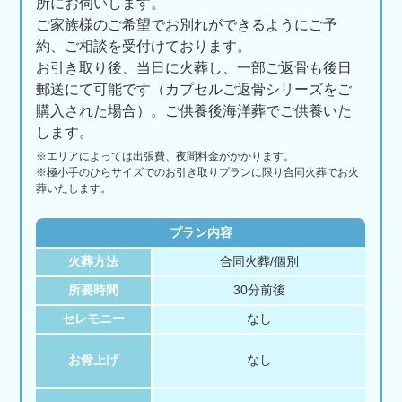
所にお伺いします。
ご家族様のご希望でお別れができるようにご予
約、ご相談を受付けております。
お引き取り後、当日に火葬し、一部ご返骨も後日
郵送にて可能です（カプセルご返骨シリーズをご
購入された場合）。ご供養後海洋葬でご供養いた
します。
※エリアに
よっては
出張費、
夜間料金が
かかります。
※極小手のひらサイズでのお引き取りプランに限り合同火葬でお火
葬いたします。
プラン内容
火葬方法
合同火葬/個別
所要時間
30分前後
セレモニー
なし
お骨上げ
なし