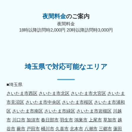
夜間料金
のご案内
夜間料金
18時以降訪問時2,000円 20時以降訪問時3,000円
埼玉県で対応可能なエリア
■埼玉県
さいたま市西区
さいたま市北区
さいたま市大宮区
さいたま
市見沼区
さいたま市中央区
さいたま市桜区
さいたま市浦和
区
さいたま市南区
さいたま市緑区
さいたま市岩槻区
川越
市
川口市
加須市
春日部市
羽生市
鴻巣市
上尾市
草加市
越
谷市
蕨市
戸田市
桶川市
久喜市
北本市
八潮市
三郷市
蓮田