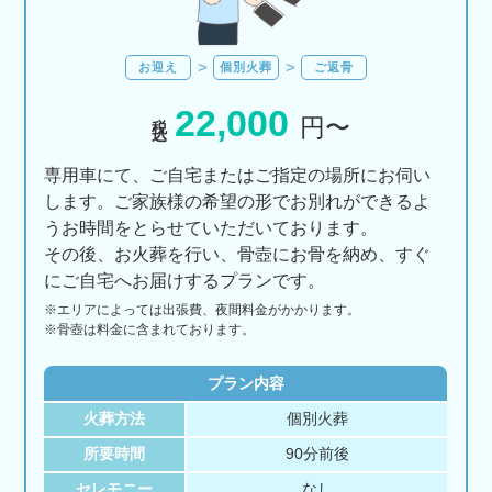
お迎え
個別火葬
ご返骨
22,000
税込
円〜
専用車にて、ご自宅またはご指定の場所にお伺い
します。ご家族様の希望の形でお別れができるよ
うお時間をとらせていただいております。
その後、お火葬を行い、骨壺にお骨を納め、すぐ
にご自宅へお届けするプランです。
※エリアに
よっては
出張費、
夜間料金が
かかります。
※骨壺は料金に含まれております。
プラン内容
火葬方法
個別火葬
所要時間
90分前後
セレモニー
なし