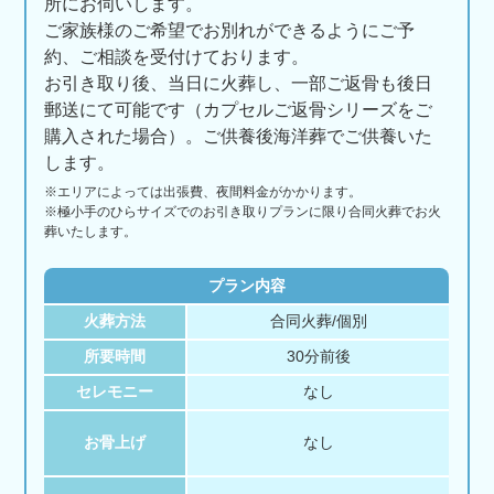
所にお伺いします。
ご家族様のご希望でお別れができるようにご予
約、ご相談を受付けております。
お引き取り後、当日に火葬し、一部ご返骨も後日
郵送にて可能です（カプセルご返骨シリーズをご
購入された場合）。ご供養後海洋葬でご供養いた
します。
※エリアに
よっては
出張費、
夜間料金が
かかります。
※極小手のひらサイズでのお引き取りプランに限り合同火葬でお火
葬いたします。
プラン内容
火葬方法
合同火葬/個別
所要時間
30分前後
セレモニー
なし
お骨上げ
なし