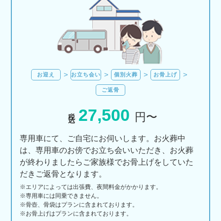
お迎え
お立ち会い
個別火葬
お骨上げ
ご返骨
27,500
税込
円〜
専用車にて、ご自宅にお伺いします。お火葬中
は、専用車のお傍でお立ち会いいただき、お火葬
が終わりましたらご家族様でお骨上げをしていた
だきご返骨となります。
※エリアに
よっては
出張費、
夜間料金が
かかります。
※専用車には同乗できません。
※骨壺、骨袋はプランに含まれております。
※お骨上げはプランに含まれております。