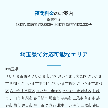
夜間料金
のご案内
夜間料金
18時以降訪問時2,000円 20時以降訪問時3,000円
埼玉県で対応可能なエリア
■埼玉県
さいたま市西区
さいたま市北区
さいたま市大宮区
さいたま
市見沼区
さいたま市中央区
さいたま市桜区
さいたま市浦和
区
さいたま市南区
さいたま市緑区
さいたま市岩槻区
川越
市
川口市
加須市
春日部市
羽生市
鴻巣市
上尾市
草加市
越
谷市
蕨市
戸田市
桶川市
久喜市
北本市
八潮市
三郷市
蓮田