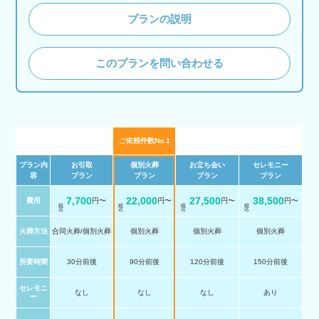
プランの説明
このプランを問い合わせる
ご依頼件数No.1
プラン内
お引取
個別火葬
お立ち会い
セレモニー
容
プラン
プラン
プラン
プラン
7,700
22,000
27,500
38,500
費用
円〜
円〜
円〜
円〜
税 込
税 込
税 込
税 込
火葬方法
合同火葬/個別火葬
個別火葬
個別火葬
個別火葬
所要時間
30分前後
90分前後
120分前後
150分前後
セレモニ
なし
なし
なし
あり
ー