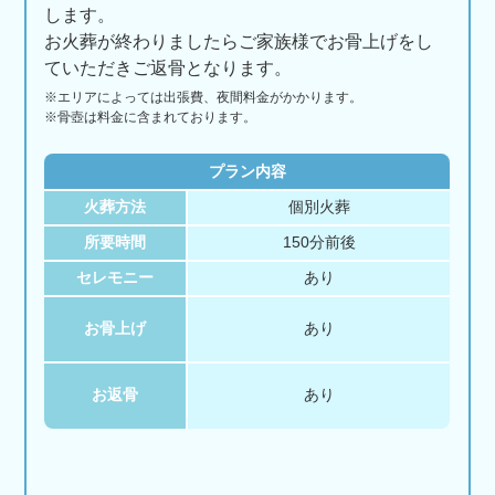
します。
お火葬が終わりましたらご家族様でお骨上げをし
ていただきご返骨となります。
※エリアに
よっては
出張費、
夜間料金が
かかります。
※骨壺は料金に含まれております。
プラン内容
火葬方法
個別火葬
所要時間
150分前後
セレモニー
あり
お骨上げ
あり
お返骨
あり