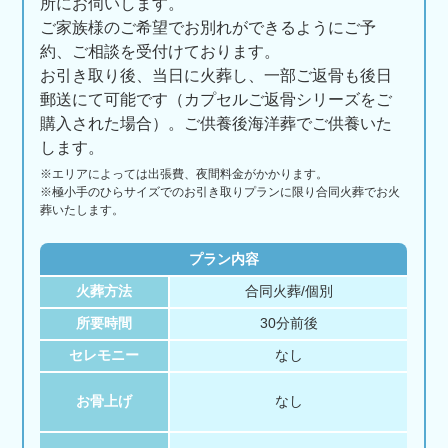
所にお伺いします。
ご家族様のご希望でお別れができるようにご予
約、ご相談を受付けております。
お引き取り後、当日に火葬し、一部ご返骨も後日
郵送にて可能です（カプセルご返骨シリーズをご
購入された場合）。ご供養後海洋葬でご供養いた
します。
※エリアに
よっては
出張費、
夜間料金が
かかります。
※極小手のひらサイズでのお引き取りプランに限り合同火葬でお火
葬いたします。
プラン内容
火葬方法
合同火葬/個別
所要時間
30分前後
セレモニー
なし
お骨上げ
なし