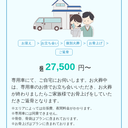
お迎え
お立ち会い
個別火葬
お骨上げ
ご返骨
27,500
税込
円〜
専用車にて、ご自宅にお伺いします。お火葬中
は、専用車のお傍でお立ち会いいただき、お火葬
が終わりましたらご家族様でお骨上げをしていた
だきご返骨となります。
※エリアに
よっては
出張費、
夜間料金が
かかります。
※専用車には同乗できません。
※骨壺、骨袋はプランに含まれております。
※お骨上げはプランに含まれております。