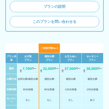
プランの説明
このプランを問い合わせる
ご依頼件数No.1
プラン内
お引取
個別火葬
お立ち会い
セレモニー
容
プラン
プラン
プラン
プラン
7,700
22,000
27,500
38,500
費用
円〜
円〜
円〜
円〜
税 込
税 込
税 込
税 込
火葬方法
合同火葬/個別火葬
個別火葬
個別火葬
個別火葬
所要時間
30分前後
90分前後
120分前後
150分前後
セレモニ
なし
なし
なし
あり
ー