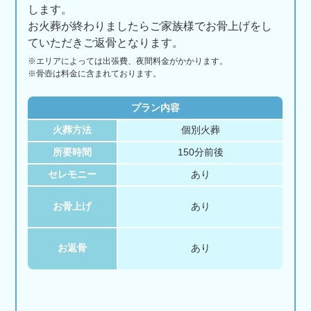
します。
お火葬が終わりましたらご家族様でお骨上げをし
ていただきご返骨となります。
※エリアに
よっては
出張費、
夜間料金が
かかります。
※骨壺は料金に含まれております。
プラン内容
火葬方法
個別火葬
所要時間
150分前後
セレモニー
あり
お骨上げ
あり
お返骨
あり