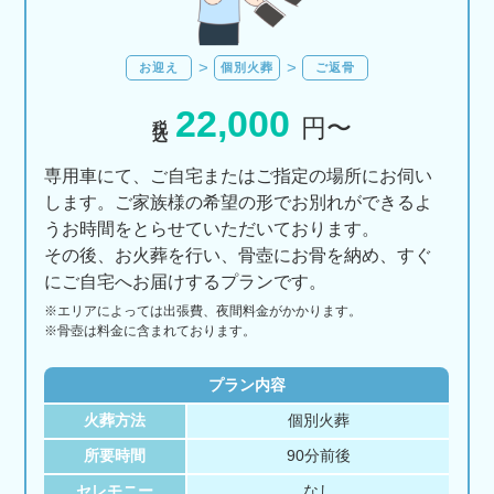
お迎え
個別火葬
ご返骨
22,000
税込
円〜
専用車にて、ご自宅またはご指定の場所にお伺い
します。ご家族様の希望の形でお別れができるよ
うお時間をとらせていただいております。
その後、お火葬を行い、骨壺にお骨を納め、すぐ
にご自宅へお届けするプランです。
※エリアに
よっては
出張費、
夜間料金が
かかります。
※骨壺は料金に含まれております。
プラン内容
火葬方法
個別火葬
所要時間
90分前後
セレモニー
なし