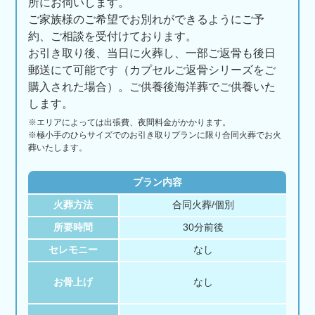
所にお伺いします。
ご家族様のご希望でお別れができるようにご予
約、ご相談を受付けております。
お引き取り後、当日に火葬し、一部ご返骨も後日
郵送にて可能です（カプセルご返骨シリーズをご
購入された場合）。ご供養後海洋葬でご供養いた
します。
※エリアに
よっては
出張費、
夜間料金が
かかります。
※極小手のひらサイズでのお引き取りプランに限り合同火葬でお火
葬いたします。
プラン内容
火葬方法
合同火葬/個別
所要時間
30分前後
セレモニー
なし
お骨上げ
なし