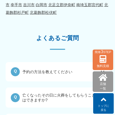
市
幸手市
吉川市
白岡市
北足立郡伊奈町
南埼玉郡宮代町
北
葛飾郡杉戸町
北葛飾郡松伏町
よくあるご質問
3
簡単
STEP
無料見積
Q
予約の方法を教えてください
店舗
一覧
亡くなったその日に火葬をしてもらうこと
Q
はできますか?
トップに
戻る