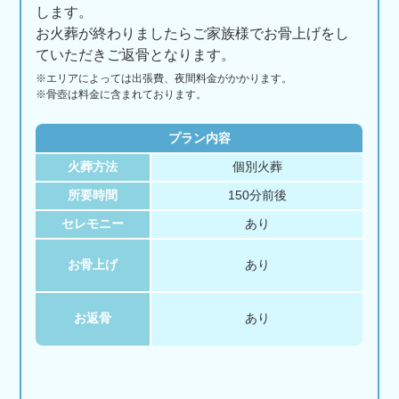
します。
お火葬が終わりましたらご家族様でお骨上げをし
ていただきご返骨となります。
※エリアに
よっては
出張費、
夜間料金が
かかります。
※骨壺は料金に含まれております。
プラン内容
火葬方法
個別火葬
所要時間
150分前後
セレモニー
あり
お骨上げ
あり
お返骨
あり