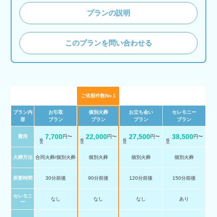
プランの説明
このプランを問い合わせる
ご依頼件数No.1
プラン内
お引取
個別火葬
お立ち会い
セレモニー
容
プラン
プラン
プラン
プラン
7,700
22,000
27,500
38,500
費用
円〜
円〜
円〜
円〜
税 込
税 込
税 込
税 込
火葬方法
合同火葬/個別火葬
個別火葬
個別火葬
個別火葬
所要時間
30分前後
90分前後
120分前後
150分前後
セレモニ
なし
なし
なし
あり
ー