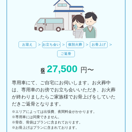
お迎え
お立ち会い
個別火葬
お骨上げ
ご返骨
27,500
税込
円〜
専用車にて、ご自宅にお伺いします。お火葬中
は、専用車のお傍でお立ち会いいただき、お火葬
が終わりましたらご家族様でお骨上げをしていた
だきご返骨となります。
※エリアに
よっては
出張費、
夜間料金が
かかります。
※専用車には同乗できません。
※骨壺、骨袋はプランに含まれております。
※お骨上げはプランに含まれております。