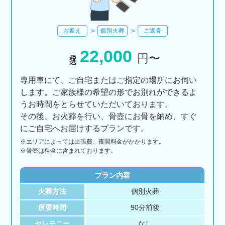
お迎え
個別火葬
ご返骨
22,000
税込
円〜
専用車にて、ご自宅またはご指定の場所にお伺い
します。ご家族様の希望の形でお別れができるよ
うお時間をとらせていただいております。
その後、お火葬を行い、骨壺にお骨を納め、すぐ
にご自宅へお届けするプランです。
※エリアに
よっては
出張費、
夜間料金が
かかります。
※骨壺は料金に含まれております。
プラン内容
火葬方法
個別火葬
所要時間
90分前後
セレモニー
なし