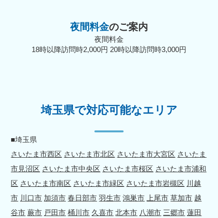
夜間料金
のご案内
夜間料金
18時以降訪問時2,000円 20時以降訪問時3,000円
埼玉県で対応可能なエリア
■埼玉県
さいたま市西区
さいたま市北区
さいたま市大宮区
さいたま
市見沼区
さいたま市中央区
さいたま市桜区
さいたま市浦和
区
さいたま市南区
さいたま市緑区
さいたま市岩槻区
川越
市
川口市
加須市
春日部市
羽生市
鴻巣市
上尾市
草加市
越
谷市
蕨市
戸田市
桶川市
久喜市
北本市
八潮市
三郷市
蓮田