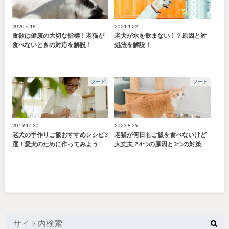
2020.6.18
2021.1.22
食欲は健康の大切な指標！老猫が
老犬が水を飲まない！？原因と対
食べないときの対応を解説！
処法を解説！
フード
フード
2019.10.30
2023.8.29
老犬の手作りご飯おすすめレシピ3
老猫が何日もご飯を食べないけど
選！愛犬のために作ってみよう
大丈夫？4つの原因と3つの対策