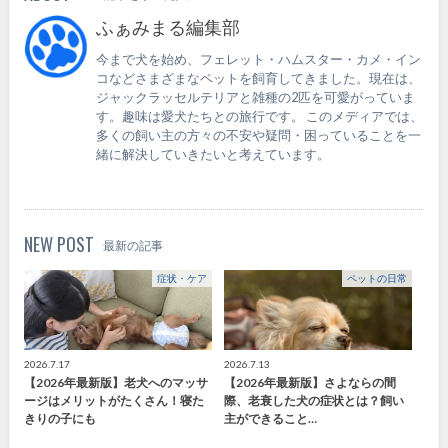
ふぁみまる編集部
今まで犬を始め、フェレット・ハムスター・カメ・イン
コなどさまざまなペットを飼育してきました。現在は、
ジャックラッセルテリアと雑種の2匹を可愛がっていま
す。趣味は愛犬たちとの旅行です。 このメディアでは、
多くの飼い主の方々の不安や疑問・困っていることを一
緒に解決していきたいと考えています。
NEW POST
最新の記事
症状・ケア
ペットの日常
2026.7.17
2026.7.13
【2026年最新版】老犬へのマッサ
【2026年最新版】さよならの間
ージはメリットがたくさん！寝た
際、老衰した犬の症状とは？飼い
きりの子にも
主ができること…