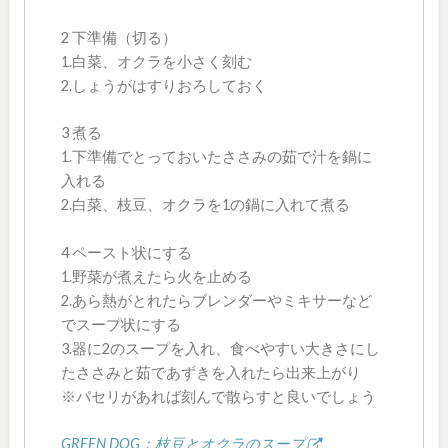
2 下準備（切る）
1.白菜、オクラを小さく刻む
2.しょうがはすりおろしておく
3 煮る
1.下準備でとっておいたささみの茹で汁を鍋に
入れる
2.白菜、枝豆、オクラを1の鍋に入れて煮る
4 ペースト状にする
1.野菜が煮えたら火を止める
2.あら熱がとれたらブレンダーやミキサーなど
でスープ状にする
3.器に2のスープを入れ、食べやすい大きさにし
たささみと茹であずきを入れたら出来上がり
※パセリがあれば刻んで散らすと良いでしょう
GREEN DOG：枝豆とオクラのスープ