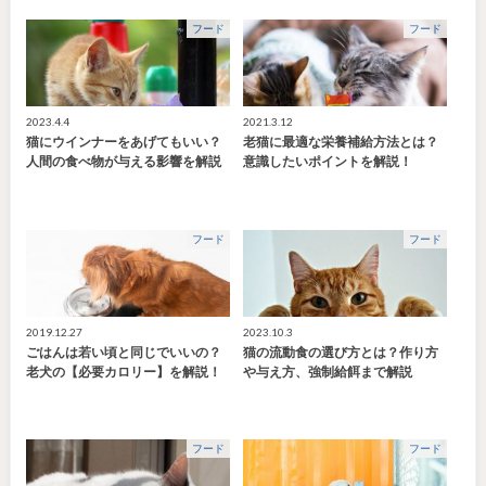
フード
フード
2023.4.4
2021.3.12
猫にウインナーをあげてもいい？
老猫に最適な栄養補給方法とは？
人間の食べ物が与える影響を解説
意識したいポイントを解説！
フード
フード
2019.12.27
2023.10.3
ごはんは若い頃と同じでいいの？
猫の流動食の選び方とは？作り方
老犬の【必要カロリー】を解説！
や与え方、強制給餌まで解説
フード
フード