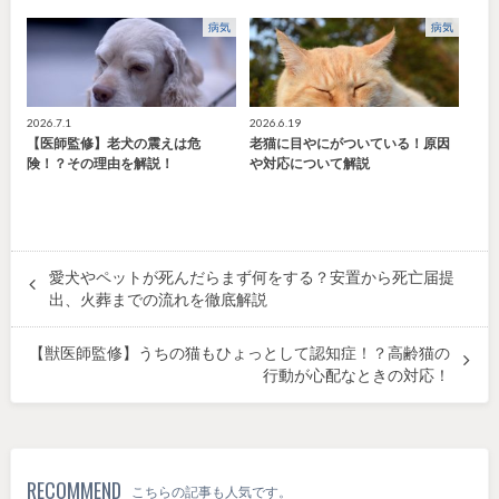
病気
病気
2026.7.1
2026.6.19
【医師監修】老犬の震えは危
老猫に目やにがついている！原因
険！？その理由を解説！
や対応について解説
愛犬やペットが死んだらまず何をする？安置から死亡届提
出、火葬までの流れを徹底解説
【獣医師監修】うちの猫もひょっとして認知症！？高齢猫の
行動が心配なときの対応！
RECOMMEND
こちらの記事も人気です。