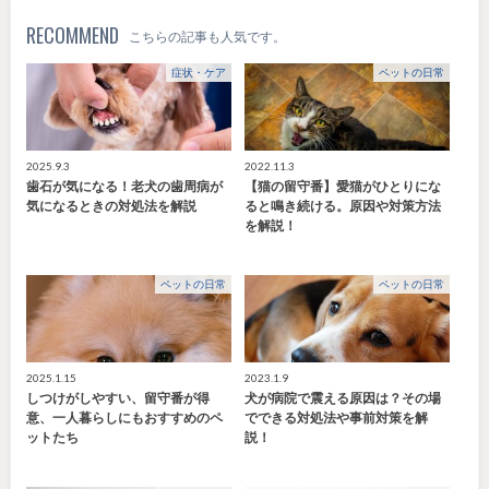
RECOMMEND
こちらの記事も人気です。
症状・ケア
ペットの日常
2025.9.3
2022.11.3
歯石が気になる！老犬の歯周病が
【猫の留守番】愛猫がひとりにな
気になるときの対処法を解説
ると鳴き続ける。原因や対策方法
を解説！
ペットの日常
ペットの日常
2025.1.15
2023.1.9
しつけがしやすい、留守番が得
犬が病院で震える原因は？その場
意、一人暮らしにもおすすめのペ
でできる対処法や事前対策を解
ットたち
説！