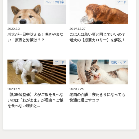
ペットの日常
フード
2020.2.3
2019.12.27
老犬が一日中吠える！鳴きやまな
ごはんは若い頃と同じでいいの？
い！原因と対策は？？
老犬の【必要カロリー】を解説！
フード
症状・ケア
2024.5.9
2020.7.26
【獣医師監修】犬がご飯を食べな
老猫の介護！寝たきりになっても
いのは「わがまま」が理由？ご飯
快適に過ごすコツ
を食べない理由と…