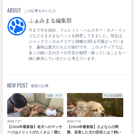
ABOUT
この記事をかいた人
ふぁみまる編集部
今まで犬を始め、フェレット・ハムスター・カメ・イン
コなどさまざまなペットを飼育してきました。現在は、
ジャックラッセルテリアと雑種の2匹を可愛がっていま
す。趣味は愛犬たちとの旅行です。 このメディアでは、
多くの飼い主の方々の不安や疑問・困っていることを一
緒に解決していきたいと考えています。
NEW POST
最新の記事
症状・ケア
ペットの日常
2026.7.17
2026.7.13
【2026年最新版】老犬へのマッサ
【2026年最新版】さよならの間
ージはメリットがたくさん！寝た
際、老衰した犬の症状とは？飼い