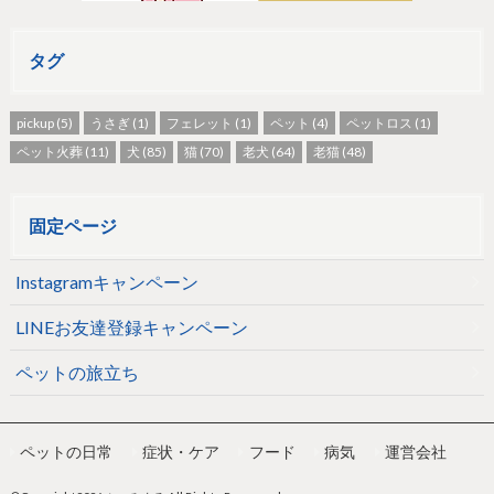
タグ
pickup
(5)
うさぎ
(1)
フェレット
(1)
ペット
(4)
ペットロス
(1)
ペット火葬
(11)
犬
(85)
猫
(70)
老犬
(64)
老猫
(48)
固定ページ
Instagramキャンペーン
LINEお友達登録キャンペーン
ペットの旅立ち
ペットの日常
症状・ケア
フード
病気
運営会社