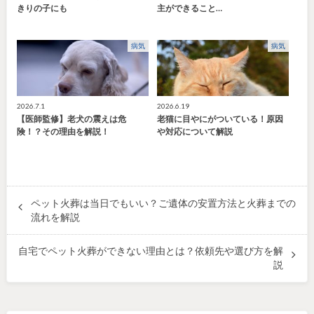
きりの子にも
主ができること…
病気
病気
2026.7.1
2026.6.19
【医師監修】老犬の震えは危
老猫に目やにがついている！原因
険！？その理由を解説！
や対応について解説
ペット火葬は当日でもいい？ご遺体の安置方法と火葬までの
流れを解説
自宅でペット火葬ができない理由とは？依頼先や選び方を解
説