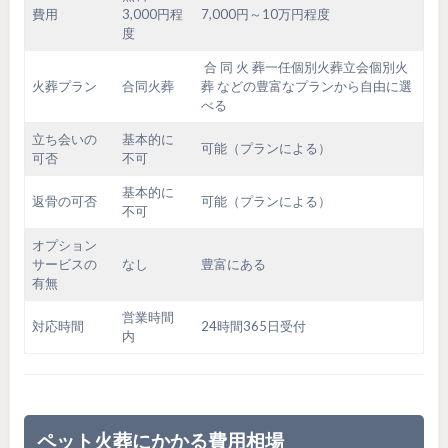
費用
3,000円程
7,000円～10万円程度
度
合 同 火 葬一任個別火葬立会個別火
火葬プラン
合同火葬
葬 などの豊富なプランから自由に選
べる
立ち会いの
基本的に
可能（プランによる）
可否
不可
基本的に
返骨の可否
可能（プランによる）
不可
オプション
サービスの
なし
豊富にある
有無
営業時間
対応時間
24時間365日受付
内
ペット火葬にかかる費用相場