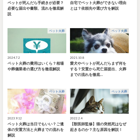
ペットが死んだら手続きが必要？
自宅でペット火葬ができない理由
必要な届出や書類、流れを徹底解
とは？依頼先や選び方を解説
説
ペット火葬
ペット火葬
2024.7.2
2021.10.8
ペット火葬の費用はいくら？相場
愛犬やペットが死んだらまず何を
や葬儀業者の選び方を徹底解説
する？安置から死亡届提出、火葬
までの流れを徹底…
ペット火葬
ペット火葬
2023.9.12
2022.2.4
ペット火葬は当日でもいい？ご遺
【獣医師監修】猫の突然死はなぜ
体の安置方法と火葬までの流れを
起きるのか？主な原因を解説！
解説