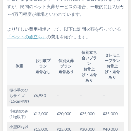
すが、民間のペット火葬サービスの場合、一般的には2万円
～4万円程度が相場といわれています。
より詳しい費用相場として、以下に訪問火葬を行っている
「ペットの旅立ち」
の費用を紹介します。
個別立ち
セレモニ
合いプラ
お引取プ
個別火葬
ープラン
ン
体重
ラン
プラン
お骨上
お骨上
返骨なし
返骨あり
げ・返骨
げ・返骨
あり
あり
極小手のひ
らサイズ
¥6,980
–
–
–
(15cm程度)
小動物のみ
¥12,000
¥20,000
¥25,000
¥35,000
(1kg以下)
小型(3kg以
¥15,000
¥25,000
¥30,000
¥40,000