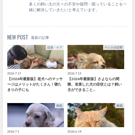
多くの飼い主の方々の不安や疑問・困っていることを一
緒に解決していきたいと考えています。
NEW POST
最新の記事
症状・ケア
ペットの日常
2026.7.17
2026.7.13
【2026年最新版】老犬へのマッサ
【2026年最新版】さよならの間
ージはメリットがたくさん！寝た
際、老衰した犬の症状とは？飼い
きりの子にも
主ができること…
病気
病気
2026.7.1
2026.6.19