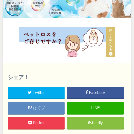
シェア！
Twitter
Facebook
はてブ
LINE
Pocket
feedly