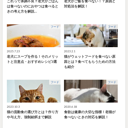
これって体調不良？老犬がごはん
老犬がご飯を食べない！？原因と
は食べないのにおやつは食べると
対処法を解説！
きの考え方を解説…
フード
フード
2025.7.23
2023.2.1
老犬にスープを作る！そのメリッ
猫がウェットフードを食べない原
トと注意点・おすすめレシピ3選
因とは？食べてもらうための方法
も紹介
フード
フード
2023.10.3
2020.6.18
猫の流動食の選び方とは？作り方
食欲は健康の大切な指標！老猫が
や与え方、強制給餌まで解説
食べないときの対応を解説！