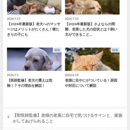
2026.7.17
2026.7.13
【2026年最新版】老犬へのマッサ
【2026年最新版】さよならの間
ージはメリットがたくさん！寝た
際、老衰した犬の症状とは？飼い
きりの子にも
主ができること…
病気
病気
2026.7.1
2026.6.19
【医師監修】老犬の震えは危
老猫に目やにがついている！原因
険！？その理由を解説！
や対応について解説
【獣医師監修】老猫の老衰に自宅で気づけるサインと、家族
がしてあげられること