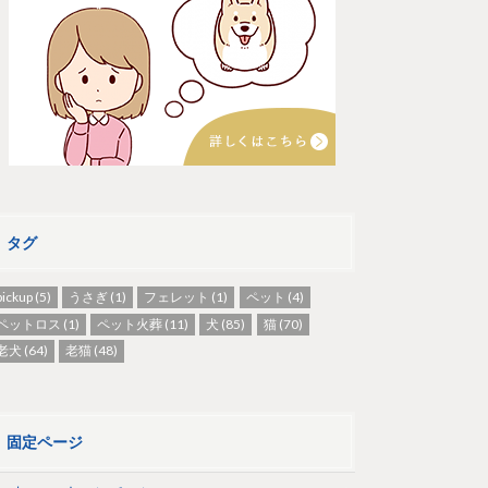
タグ
pickup
(5)
うさぎ
(1)
フェレット
(1)
ペット
(4)
ペットロス
(1)
ペット火葬
(11)
犬
(85)
猫
(70)
老犬
(64)
老猫
(48)
固定ページ