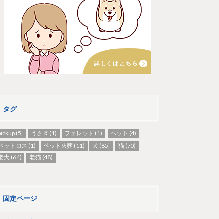
タグ
pickup
(5)
うさぎ
(1)
フェレット
(1)
ペット
(4)
ペットロス
(1)
ペット火葬
(11)
犬
(85)
猫
(70)
老犬
(64)
老猫
(48)
固定ページ