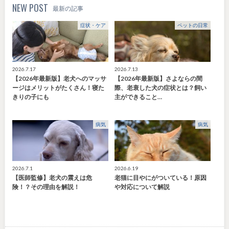
NEW POST
最新の記事
症状・ケア
ペットの日常
2026.7.17
2026.7.13
【2026年最新版】老犬へのマッサ
【2026年最新版】さよならの間
ージはメリットがたくさん！寝た
際、老衰した犬の症状とは？飼い
きりの子にも
主ができること…
病気
病気
2026.7.1
2026.6.19
【医師監修】老犬の震えは危
老猫に目やにがついている！原因
険！？その理由を解説！
や対応について解説