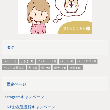
タグ
pickup
(5)
うさぎ
(1)
フェレット
(1)
ペット
(4)
ペットロス
(1)
ペット火葬
(11)
犬
(85)
猫
(70)
老犬
(64)
老猫
(48)
固定ページ
Instagramキャンペーン
LINEお友達登録キャンペーン