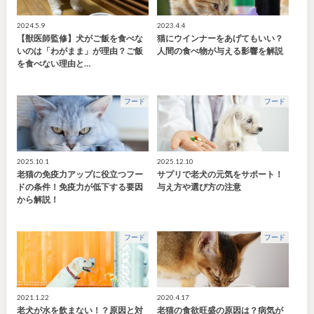
2024.5.9
2023.4.4
【獣医師監修】犬がご飯を食べな
猫にウインナーをあげてもいい？
いのは「わがまま」が理由？ご飯
人間の食べ物が与える影響を解説
を食べない理由と…
フード
フード
2025.10.1
2025.12.10
老猫の免疫力アップに役立つフー
サプリで老犬の元気をサポート！
ドの条件！免疫力が低下する要因
与え方や選び方の注意
から解説！
フード
フード
2021.1.22
2020.4.17
老犬が水を飲まない！？原因と対
老猫の食欲旺盛の原因は？病気が