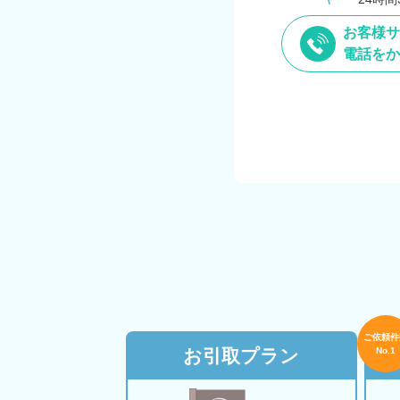
お客様サ
電話をか
ご依頼件
お引取プラン
No.1