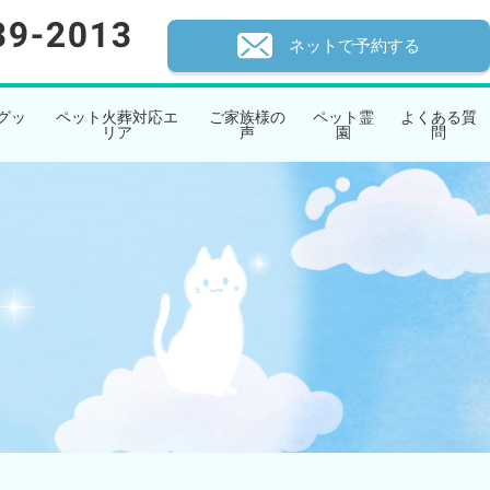
ネットで予約する
グッ
ペット火葬対応エ
ご家族様の
ペット霊
よくある質
リア
声
園
問