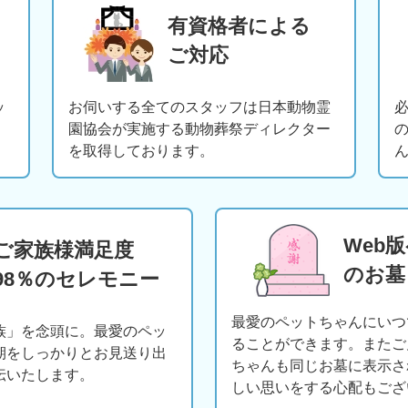
有資格者による
ご対応
ッ
お伺いする全てのスタッフは日本動物霊
園協会が実施する動物葬祭ディレクター
を取得しております。
Web
ご家族様満足度
のお墓
98％のセレモニー
最愛のペットちゃんにいつ
族」を念頭に。最愛のペッ
ることができます。またご
期をしっかりとお見送り出
ちゃんも同じお墓に表示さ
伝いたします。
しい思いをする心配もござ