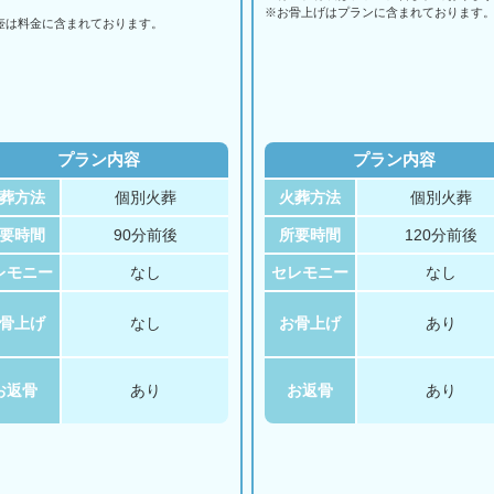
。
※お骨上げはプランに含まれております
壺は料金に含まれております。
プラン内容
プラン内容
葬方法
個別火葬
火葬方法
個別火葬
要時間
90分前後
所要時間
120分前後
レモニー
なし
セレモニー
なし
骨上げ
なし
お骨上げ
あり
お返骨
あり
お返骨
あり