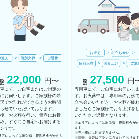
お迎え
お立ち会い
お迎え
個別火葬
ご返骨
個別火葬
お骨上げ
ご返
22,000
27,500
税込
税込
円〜
円
用車にて、ご自宅またはご指定の
専用車にて、ご自宅にお伺いし
所にお伺いします。ご家族様の希
す。お火葬中は、専用車のお傍
の形でお別れができるようお時間
立ち会いいただき、お火葬が終
とらせていただいております。
ましたらご家族様でお骨上げを
の後、お火葬を行い、骨壺にお骨
いただきご返骨となります。
納め、すぐにご自宅へお届けする
※エリアに
よっては
出張費、
夜間料金が
ランです。
ます。
※専用車には同乗できません。
リアに
よっては
出張費、
夜間料金が
かかり
※骨壺、骨袋はプランに含まれておりま