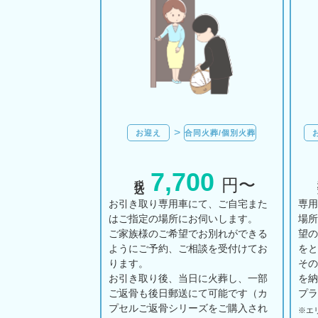
お迎え
合同火葬/個別火葬
7,700
税込
円〜
お引き取り専用車にて、ご自宅また
専
はご指定の場所にお伺いします。
場
ご家族様のご希望でお別れができる
望
ようにご予約、ご相談を受付けてお
を
ります。
そ
お引き取り後、当日に火葬し、一部
を
ご返骨も後日郵送にて可能です（カ
プ
プセルご返骨シリーズをご購入され
※エ