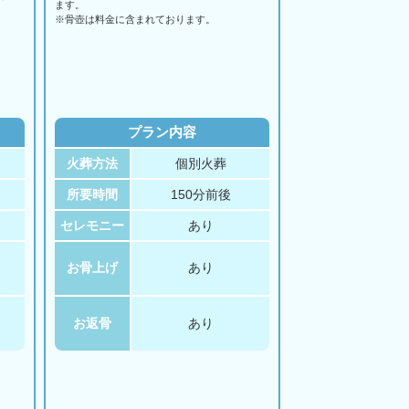
ます。
。
※骨壺は料金に含まれております。
プラン内容
火葬方法
個別火葬
所要時間
150分前後
セレモニー
あり
お骨上げ
あり
お返骨
あり