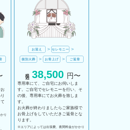
お迎え
セレモニー
骨
個別火葬
お骨上げ
ご返骨
38,500
税込
〜
円〜
ま
専用車にて、ご自宅にお伺いしま
でお
す。ご自宅でセレモニーを行い、そ
わり
の後、専用車にてお火葬を致しま
して
す。
お火葬が終わりましたらご家族様で
お骨上げをしていただきご返骨とな
かかり
ります。
※エリアに
よっては
出張費、
夜間料金が
かかり
す。