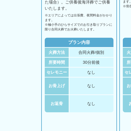
た場合）。ご供養後海洋葬でご供養
ます
※骨
いたします。
※エリアに
よっては
出張費、
夜間料金が
かかり
ます。
※極小手のひらサイズでのお引き取りプランに
限り合同火葬でお火葬いたします。
プラン内容
火葬方法
合同火葬/個別
火
所要時間
30分前後
所
セレモニー
なし
セ
お骨上げ
なし
お
お返骨
なし