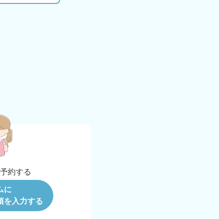
b
予約する
ムに
項を入力する