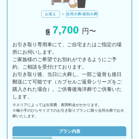
お迎え
合同火葬/個別火葬
7,700
税込
円〜
お引き取り専用車にて、ご自宅またはご指定の場
所にお伺いします。
ご家族様のご希望でお別れができるようにご予
約、ご相談を受付けております。
お引き取り後、当日に火葬し、一部ご返骨も後日
郵送にて可能です（カプセルご返骨シリーズをご
購入された場合）。ご供養後海洋葬でご供養いた
します。
※エリアに
よっては
出張費、
夜間料金が
かかります。
※極小手のひらサイズでのお引き取りプランに限り合同火葬でお火
葬いたします。
プラン内容