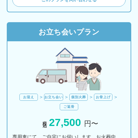
お立ち会いプラン
お迎え
お立ち会い
個別火葬
お骨上げ
ご返骨
27,500
税込
円〜
専用車にて、ご自宅にお伺いします。お火葬中