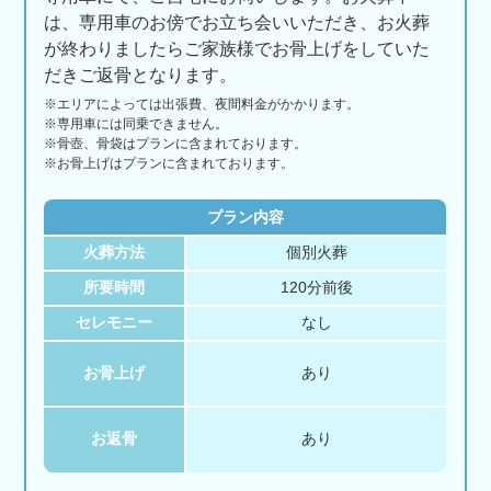
は、専用車のお傍でお立ち会いいただき、お火葬
が終わりましたらご家族様でお骨上げをしていた
だきご返骨となります。
※エリアに
よっては
出張費、
夜間料金が
かかります。
※専用車には同乗できません。
※骨壺、骨袋はプランに含まれております。
※お骨上げはプランに含まれております。
プラン内容
火葬方法
個別火葬
所要時間
120分前後
セレモニー
なし
お骨上げ
あり
お返骨
あり