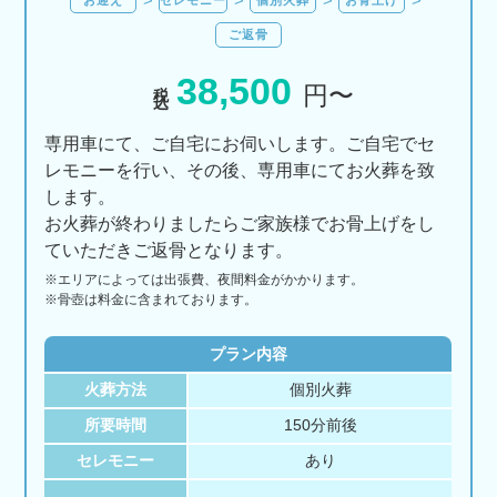
ご返骨
38,500
税込
円〜
専用車にて、ご自宅にお伺いします。ご自宅でセ
レモニーを行い、その後、専用車にてお火葬を致
します。
お火葬が終わりましたらご家族様でお骨上げをし
ていただきご返骨となります。
※エリアに
よっては
出張費、
夜間料金が
かかります。
※骨壺は料金に含まれております。
プラン内容
火葬方法
個別火葬
所要時間
150分前後
セレモニー
あり