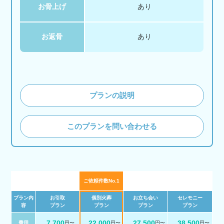
お骨上げ
あり
お返骨
あり
プランの説明
このプランを問い合わせる
ご依頼件数No.1
プラン内
お引取
個別火葬
お立ち会い
セレモニー
容
プラン
プラン
プラン
プラン
7,700
22,000
27,500
38,500
費用
円〜
円〜
円〜
円〜
税 込
税 込
税 込
税 込