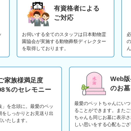
有資格者による
ご対応
ッ
お伺いする全てのスタッフは日本動物霊
園協会が実施する動物葬祭ディレクター
を取得しております。
Web
ご家族様満足度
のお墓
98％のセレモニー
最愛のペットちゃんにいつ
族」を念頭に。最愛のペッ
ることができます。またご
期をしっかりとお見送り出
ちゃんも同じお墓に表示さ
伝いたします。
しい思いをする心配もござ