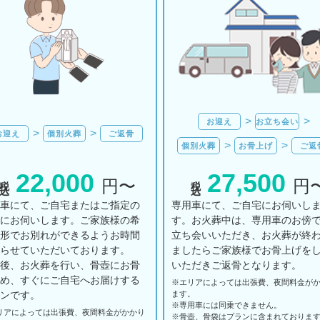
お迎え
お立ち会い
お迎え
個別火葬
ご返骨
個別火葬
お骨上げ
ご返
22,000
27,500
税込
税込
円〜
円
用車にて、ご自宅またはご指定の
専用車にて、ご自宅にお伺いし
所にお伺いします。ご家族様の希
す。お火葬中は、専用車のお傍
の形でお別れができるようお時間
立ち会いいただき、お火葬が終
とらせていただいております。
ましたらご家族様でお骨上げを
の後、お火葬を行い、骨壺にお骨
いただきご返骨となります。
納め、すぐにご自宅へお届けする
※エリアに
よっては
出張費、
夜間料金が
ランです。
ます。
※専用車には同乗できません。
リアに
よっては
出張費、
夜間料金が
かかり
※骨壺、骨袋はプランに含まれておりま