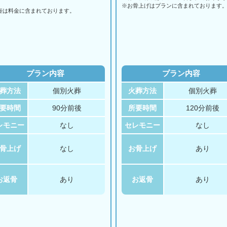
。
※お骨上げはプランに含まれております
壺は料金に含まれております。
プラン内容
プラン内容
葬方法
個別火葬
火葬方法
個別火葬
要時間
90分前後
所要時間
120分前後
レモニー
なし
セレモニー
なし
骨上げ
なし
お骨上げ
あり
お返骨
あり
お返骨
あり