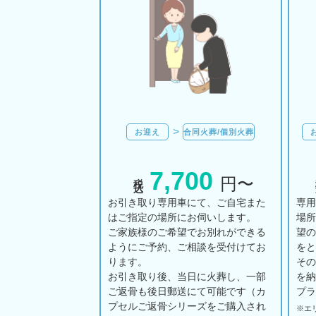
お迎え
合同火葬/個別火葬
7,700
税込
円〜
お引き取り専用車にて、ご自宅また
専
はご指定の場所にお伺いします。
場
ご家族様のご希望でお別れができる
望
ようにご予約、ご相談を受付けてお
を
ります。
そ
お引き取り後、当日に火葬し、一部
を
ご返骨も後日郵送にて可能です（カ
プ
プセルご返骨シリーズをご購入され
※エ