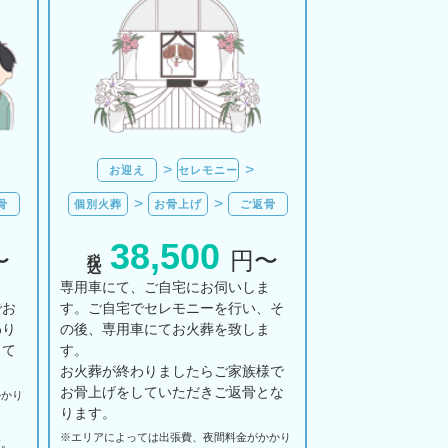
お迎え
セレモニー
骨
個別火葬
お骨上げ
ご返骨
38,500
税込
〜
円〜
ま
専用車にて、ご自宅にお伺いしま
でお
す。ご自宅でセレモニーを行い、そ
わり
の後、専用車にてお火葬を致しま
して
す。
お火葬が終わりましたらご家族様で
お骨上げをしていただきご返骨とな
かかり
ります。
※エリアに
よっては
出張費、
夜間料金が
かかり
す。