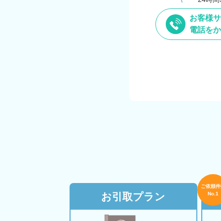
お客様サ
電話をか
ご依頼件
お引取プラン
No.1