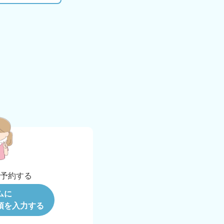
b
予約する
ムに
項を入力する