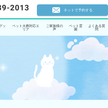
ネットで予約する
グッ
ペット火葬対応エ
ご家族様の
ペット霊
よくある質
リア
声
園
問