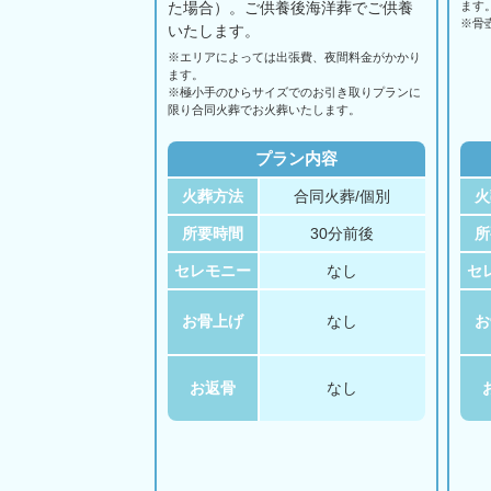
た場合）。ご供養後海洋葬でご供養
ます
※骨
いたします。
※エリアに
よっては
出張費、
夜間料金が
かかり
ます。
※極小手のひらサイズでのお引き取りプランに
限り合同火葬でお火葬いたします。
プラン内容
火葬方法
合同火葬/個別
火
所要時間
30分前後
所
セレモニー
なし
セ
お骨上げ
なし
お
お返骨
なし