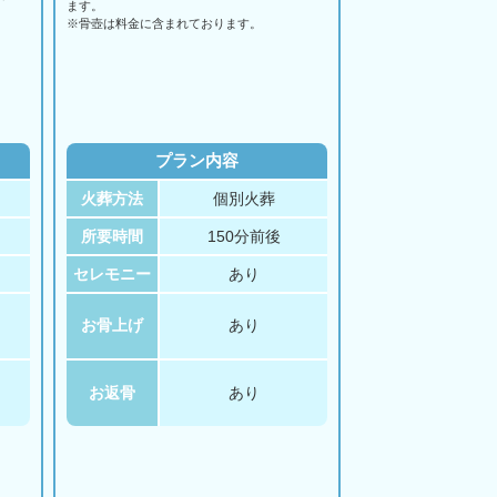
ます。
。
※骨壺は料金に含まれております。
プラン内容
火葬方法
個別火葬
所要時間
150分前後
セレモニー
あり
お骨上げ
あり
お返骨
あり