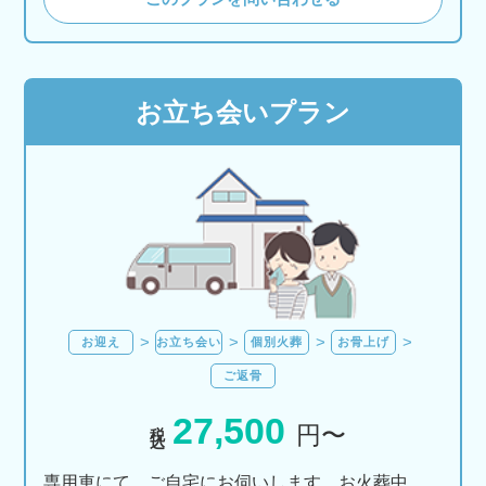
お立ち会いプラン
お迎え
お立ち会い
個別火葬
お骨上げ
ご返骨
27,500
税込
円〜
専用車にて、ご自宅にお伺いします。お火葬中