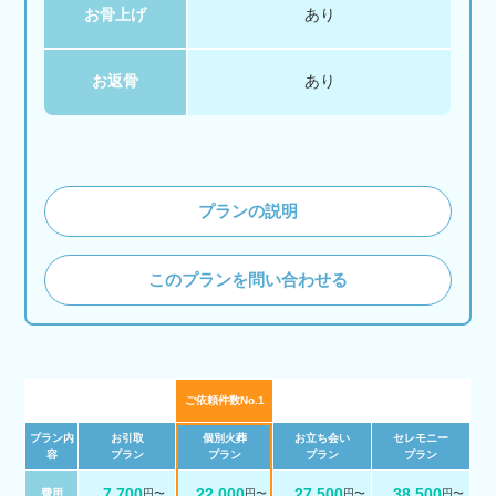
お骨上げ
あり
お返骨
あり
プランの説明
このプランを問い合わせる
ご依頼件数No.1
プラン内
お引取
個別火葬
お立ち会い
セレモニー
容
プラン
プラン
プラン
プラン
7,700
22,000
27,500
38,500
費用
円〜
円〜
円〜
円〜
税 込
税 込
税 込
税 込