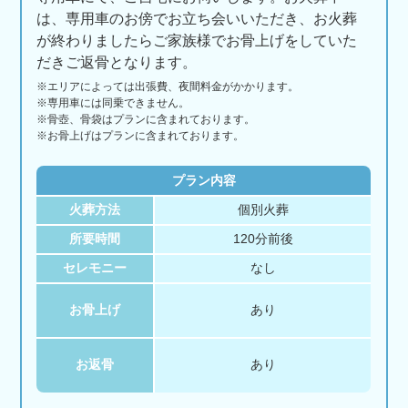
は、専用車のお傍でお立ち会いいただき、お火葬
が終わりましたらご家族様でお骨上げをしていた
だきご返骨となります。
※エリアに
よっては
出張費、
夜間料金が
かかります。
※専用車には同乗できません。
※骨壺、骨袋はプランに含まれております。
※お骨上げはプランに含まれております。
プラン内容
火葬方法
個別火葬
所要時間
120分前後
セレモニー
なし
お骨上げ
あり
お返骨
あり