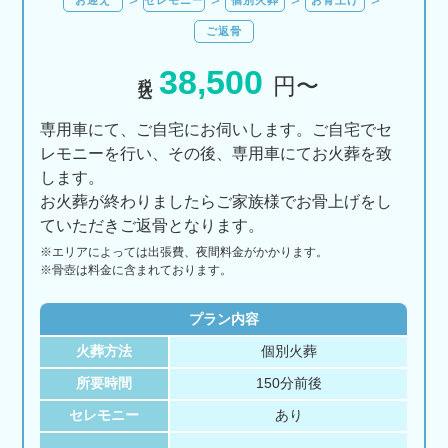
ご返骨
38,500
税込
円〜
専用車にて、ご自宅にお伺いします。ご自宅でセ
レモニーを行い、その後、専用車にてお火葬を致
します。
お火葬が終わりましたらご家族様でお骨上げをし
ていただきご返骨となります。
※エリアに
よっては
出張費、
夜間料金が
かかります。
※骨壺は料金に含まれております。
プラン内容
火葬方法
個別火葬
所要時間
150分前後
セレモニー
あり