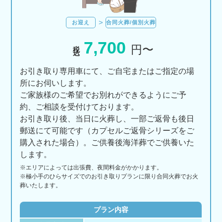
お迎え
合同火葬/個別火葬
7,700
税込
円〜
お引き取り専用車にて、ご自宅またはご指定の場
所にお伺いします。
ご家族様のご希望でお別れができるようにご予
約、ご相談を受付けております。
お引き取り後、当日に火葬し、一部ご返骨も後日
郵送にて可能です（カプセルご返骨シリーズをご
購入された場合）。ご供養後海洋葬でご供養いた
します。
※エリアに
よっては
出張費、
夜間料金が
かかります。
※極小手のひらサイズでのお引き取りプランに限り合同火葬でお火
葬いたします。
プラン内容