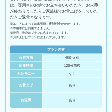
は、専用車のお傍でお立ち会いいただき、お火葬
が終わりましたらご家族様でお骨上げをしていた
だきご返骨となります。
※エリアに
よっては
出張費、
夜間料金が
かかります。
※専用車には同乗できません。
※骨壺、骨袋はプランに含まれております。
※お骨上げはプランに含まれております。
プラン内容
火葬方法
個別火葬
所要時間
120分前後
セレモニー
なし
お骨上げ
あり
お返骨
あり