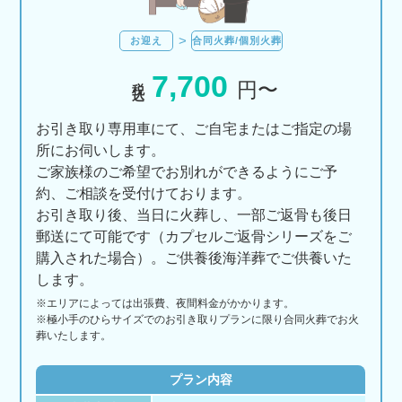
お迎え
合同火葬/個別火葬
7,700
税込
円〜
お引き取り専用車にて、ご自宅またはご指定の場
所にお伺いします。
ご家族様のご希望でお別れができるようにご予
約、ご相談を受付けております。
お引き取り後、当日に火葬し、一部ご返骨も後日
郵送にて可能です（カプセルご返骨シリーズをご
購入された場合）。ご供養後海洋葬でご供養いた
します。
※エリアに
よっては
出張費、
夜間料金が
かかります。
※極小手のひらサイズでのお引き取りプランに限り合同火葬でお火
葬いたします。
プラン内容