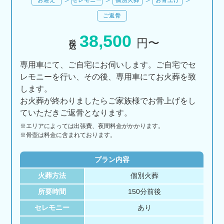
ご返骨
38,500
税込
円〜
専用車にて、ご自宅にお伺いします。ご自宅でセ
レモニーを行い、その後、専用車にてお火葬を致
します。
お火葬が終わりましたらご家族様でお骨上げをし
ていただきご返骨となります。
※エリアに
よっては
出張費、
夜間料金が
かかります。
※骨壺は料金に含まれております。
プラン内容
火葬方法
個別火葬
所要時間
150分前後
セレモニー
あり