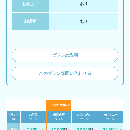
お骨上げ
あり
お返骨
あり
プランの説明
このプランを問い合わせる
ご依頼件数No.1
プラン内
お引取
個別火葬
お立ち会い
セレモニー
容
プラン
プラン
プラン
プラン
7,700
22,000
27,500
38,500
費用
円〜
円〜
円〜
円〜
税 込
税 込
税 込
税 込