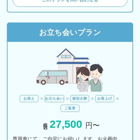
お立ち会いプラン
お迎え
お立ち会い
個別火葬
お骨上げ
ご返骨
27,500
税込
円〜
専用車にて、ご自宅にお伺いします。お火葬中