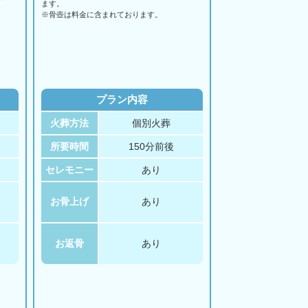
ます。
。
※骨壺は料金に含まれております。
プラン内容
火葬方法
個別火葬
所要時間
150分前後
セレモニー
あり
お骨上げ
あり
お返骨
あり