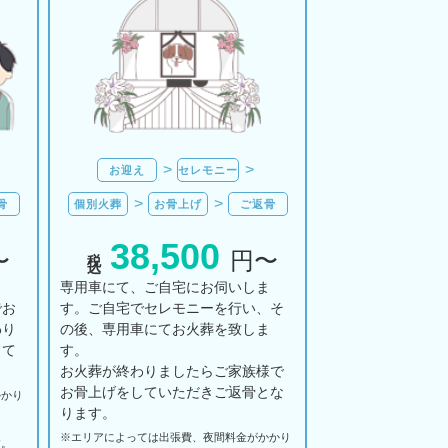
お迎え
セレモニー
骨
個別火葬
お骨上げ
ご返骨
38,500
税込
〜
円〜
ま
専用車にて、ご自宅にお伺いしま
でお
す。ご自宅でセレモニーを行い、そ
わり
の後、専用車にてお火葬を致しま
して
す。
お火葬が終わりましたらご家族様で
お骨上げをしていただきご返骨とな
かかり
ります。
※エリアに
よっては
出張費、
夜間料金が
かかり
す。