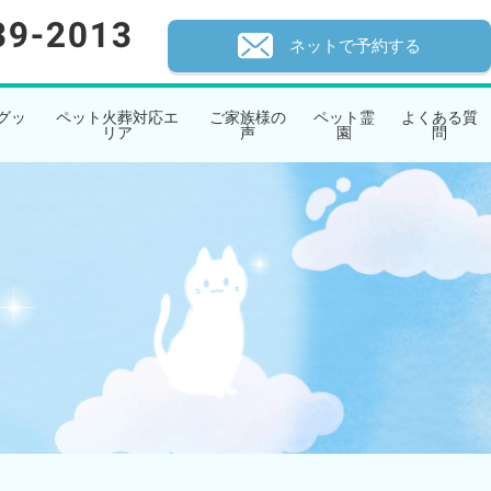
ネットで予約する
グッ
ペット火葬対応エ
ご家族様の
ペット霊
よくある質
リア
声
園
問