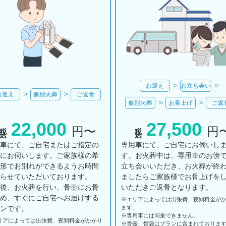
お迎え
お立ち会い
お迎え
個別火葬
ご返骨
個別火葬
お骨上げ
ご返
22,000
27,500
税込
税込
円〜
円
用車にて、ご自宅またはご指定の
専用車にて、ご自宅にお伺いし
所にお伺いします。ご家族様の希
す。お火葬中は、専用車のお傍
の形でお別れができるようお時間
立ち会いいただき、お火葬が終
とらせていただいております。
ましたらご家族様でお骨上げを
の後、お火葬を行い、骨壺にお骨
いただきご返骨となります。
納め、すぐにご自宅へお届けする
※エリアに
よっては
出張費、
夜間料金が
ランです。
ます。
※専用車には同乗できません。
リアに
よっては
出張費、
夜間料金が
かかり
※骨壺、骨袋はプランに含まれておりま