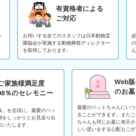
有資格者による
ご対応
ッ
お伺いする全てのスタッフは日本動物霊
園協会が実施する動物葬祭ディレクター
を取得しております。
Web
ご家族様満足度
のお墓
98％のセレモニー
最愛のペットちゃんにいつ
族」を念頭に。最愛のペッ
ることができます。またご
期をしっかりとお見送り出
ちゃんも同じお墓に表示さ
伝いたします。
しい思いをする心配もござ