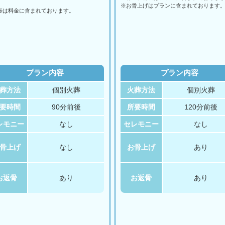
。
※お骨上げはプランに含まれております
壺は料金に含まれております。
プラン内容
プラン内容
葬方法
個別火葬
火葬方法
個別火葬
要時間
90分前後
所要時間
120分前後
レモニー
なし
セレモニー
なし
骨上げ
なし
お骨上げ
あり
お返骨
あり
お返骨
あり