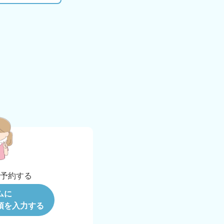
b
予約する
ムに
項を入力する