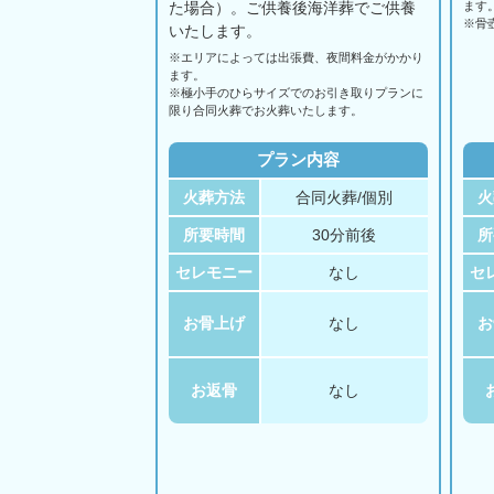
た場合）。ご供養後海洋葬でご供養
ます
※骨
いたします。
※エリアに
よっては
出張費、
夜間料金が
かかり
ます。
※極小手のひらサイズでのお引き取りプランに
限り合同火葬でお火葬いたします。
プラン内容
火葬方法
合同火葬/個別
火
所要時間
30分前後
所
セレモニー
なし
セ
お骨上げ
なし
お
お返骨
なし