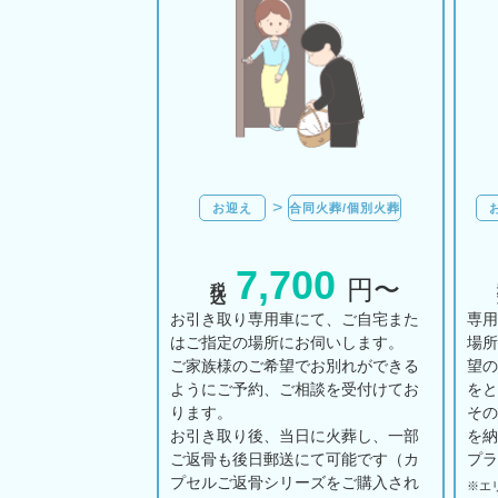
お迎え
合同火葬/個別火葬
7,700
税込
円〜
お引き取り専用車にて、ご自宅また
専
はご指定の場所にお伺いします。
場
ご家族様のご希望でお別れができる
望
ようにご予約、ご相談を受付けてお
を
ります。
そ
お引き取り後、当日に火葬し、一部
を
ご返骨も後日郵送にて可能です（カ
プ
プセルご返骨シリーズをご購入され
※エ