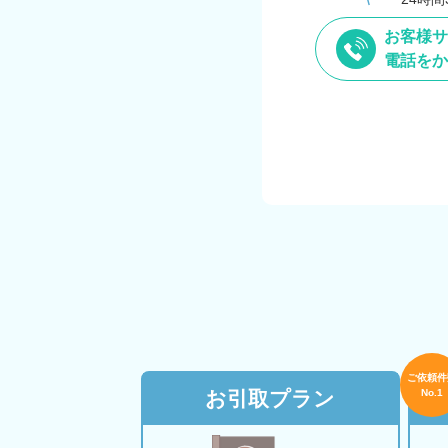
お客様サ
電話をか
ご依頼件
お引取プラン
No.1