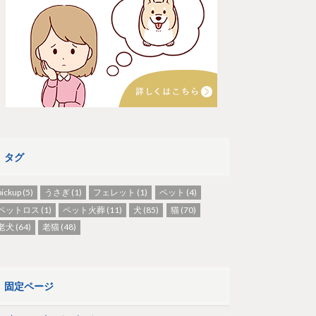
タグ
pickup
(5)
うさぎ
(1)
フェレット
(1)
ペット
(4)
ペットロス
(1)
ペット火葬
(11)
犬
(85)
猫
(70)
老犬
(64)
老猫
(48)
固定ページ