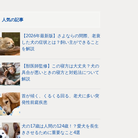
人気の記事
【2026年最新版】さよならの間際、老衰
した犬の症状とは？飼い主ができること
を解説
【獣医師監修】この寝方は大丈夫？犬の
具合が悪いときの寝方と対処法について
解説
首が傾く、くるくる回る、老犬に多い突
発性前庭疾患
犬の17歳は人間の124歳！？愛犬を長生
きさせるために重要なこと4選