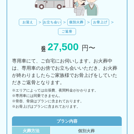
お迎え
お立ち会い
個別火葬
お骨上げ
ご返骨
27,500
税込
円〜
専用車にて、ご自宅にお伺いします。お火葬中
は、専用車のお傍でお立ち会いいただき、お火葬
が終わりましたらご家族様でお骨上げをしていた
だきご返骨となります。
※エリアに
よっては
出張費、
夜間料金が
かかります。
※専用車には同乗できません。
※骨壺、骨袋はプランに含まれております。
※お骨上げはプランに含まれております。
プラン内容
火葬方法
個別火葬