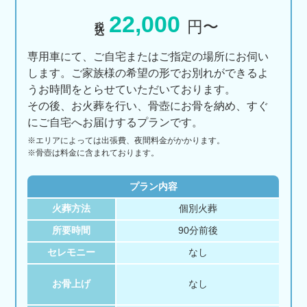
22,000
税込
円〜
専用車にて、ご自宅またはご指定の場所にお伺い
します。ご家族様の希望の形でお別れができるよ
うお時間をとらせていただいております。
その後、お火葬を行い、骨壺にお骨を納め、すぐ
にご自宅へお届けするプランです。
※エリアに
よっては
出張費、
夜間料金が
かかります。
※骨壺は料金に含まれております。
プラン内容
火葬方法
個別火葬
所要時間
90分前後
セレモニー
なし
お骨上げ
なし