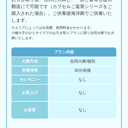
郵送にて可能です（カプセルご返骨シリーズをご
購入された場合）。ご供養後海洋葬でご供養いた
します。
※エリアに
よっては
出張費、
夜間料金が
かかります。
※極小手のひらサイズでのお引き取りプランに限り合同火葬でお火
葬いたします。
プラン内容
火葬方法
合同火葬/個別
所要時間
30分前後
セレモニー
なし
お骨上げ
なし
お返骨
なし