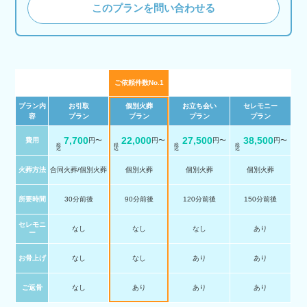
このプランを問い合わせる
ご依頼件数No.1
プラン内
お引取
個別火葬
お立ち会い
セレモニー
容
プラン
プラン
プラン
プラン
7,700
22,000
27,500
38,500
費用
円〜
円〜
円〜
円〜
税 込
税 込
税 込
税 込
火葬方法
合同火葬/個別火葬
個別火葬
個別火葬
個別火葬
所要時間
30分前後
90分前後
120分前後
150分前後
セレモニ
なし
なし
なし
あり
ー
お骨上げ
なし
なし
あり
あり
ご返骨
なし
あり
あり
あり