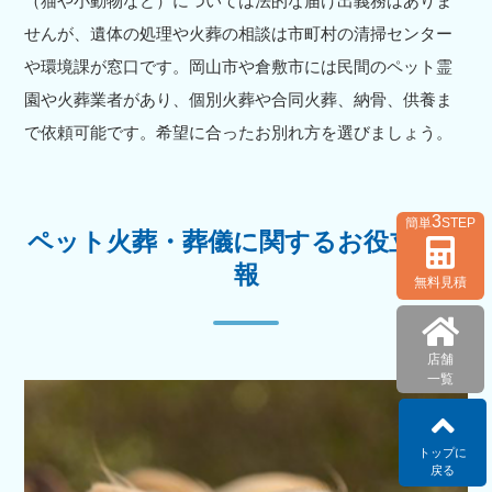
（猫や小動物など）については法的な届け出義務はありま
せんが、遺体の処理や火葬の相談は市町村の清掃センター
や環境課が窓口です。岡山市や倉敷市には民間のペット霊
園や火葬業者があり、個別火葬や合同火葬、納骨、供養ま
で依頼可能です。希望に合ったお別れ方を選びましょう。
3
簡単
STEP
ペット火葬・葬儀に関するお役立ち情
報
無料見積
店舗
一覧
トップに
戻る