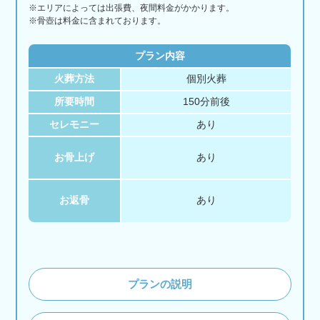
※エリアに
よっては
出張費、
夜間料金が
かかります。
※骨壺は料金に含まれております。
プラン内容
火葬方法
個別火葬
所要時間
150分前後
セレモニー
あり
お骨上げ
あり
お返骨
あり
プランの説明