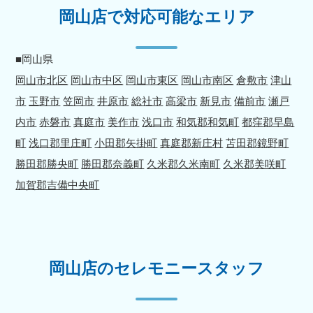
岡山店で対応可能なエリア
■岡山県
岡山市北区
岡山市中区
岡山市東区
岡山市南区
倉敷市
津山
市
玉野市
笠岡市
井原市
総社市
高梁市
新見市
備前市
瀬戸
内市
赤磐市
真庭市
美作市
浅口市
和気郡和気町
都窪郡早島
町
浅口郡里庄町
小田郡矢掛町
真庭郡新庄村
苫田郡鏡野町
勝田郡勝央町
勝田郡奈義町
久米郡久米南町
久米郡美咲町
加賀郡吉備中央町
岡山店のセレモニースタッフ