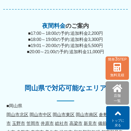
夜間料金
のご案内
■17:00～18:00の予約:追加料金2,200円
■18:00～19:00の予約:追加料金3,300円
■19:01～20:00の予約:追加料金5,500円
■20:00～21:00の予約:追加料金11,000円
3
簡単
STEP
無料見積
岡山県で対応可能なエリア
店舗
一覧
■岡山県
岡山市北区
岡山市中区
岡山市東区
岡山市南区
倉敷市
津山
トップに
市
玉野市
笠岡市
井原市
総社市
高梁市
新見市
備前市
瀬戸
戻る