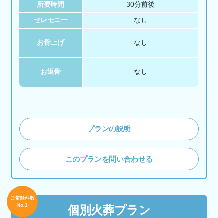
所要時間
30分前後
セレモニー
なし
お骨上げ
なし
お返骨
なし
プランの説明
このプランを問い合わせる
ご依頼件数
No.1
個別火葬プラン