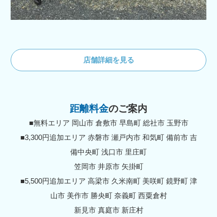
店舗詳細を見る
距離料金
のご案内
■無料エリア 岡山市 倉敷市 早島町 総社市 玉野市
■3,300円追加エリア 赤磐市 瀬戸内市 和気町 備前市 吉
備中央町 浅口市 里庄町
笠岡市 井原市 矢掛町
■5,500円追加エリア 高梁市 久米南町 美咲町 鏡野町 津
山市 美作市 勝央町 奈義町 西粟倉村
新見市 真庭市 新庄村