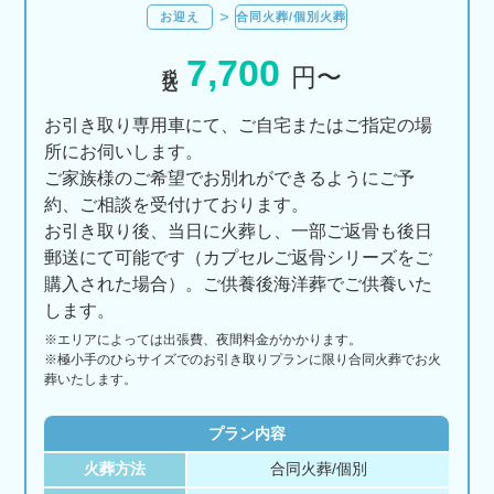
お迎え
合同火葬/個別火葬
7,700
税込
円〜
お引き取り専用車にて、ご自宅またはご指定の場
所にお伺いします。
ご家族様のご希望でお別れができるようにご予
約、ご相談を受付けております。
お引き取り後、当日に火葬し、一部ご返骨も後日
郵送にて可能です（カプセルご返骨シリーズをご
購入された場合）。ご供養後海洋葬でご供養いた
します。
※エリアに
よっては
出張費、
夜間料金が
かかります。
※極小手のひらサイズでのお引き取りプランに限り合同火葬でお火
葬いたします。
プラン内容
火葬方法
合同火葬/個別