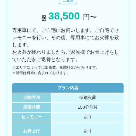
ご返骨
38,500
税込
円〜
専用車にて、ご自宅にお伺いします。ご自宅でセ
レモニーを行い、その後、専用車にてお火葬を致
します。
お火葬が終わりましたらご家族様でお骨上げをし
ていただきご返骨となります。
※エリアに
よっては
出張費、
夜間料金が
かかります。
※骨壺は料金に含まれております。
プラン内容
火葬方法
個別火葬
所要時間
150分前後
セレモニー
あり
お骨上げ
あり