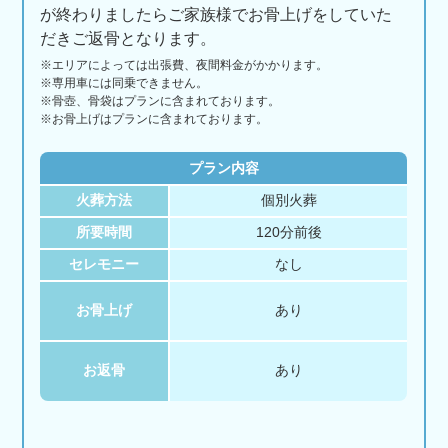
が終わりましたらご家族様でお骨上げをしていた
だきご返骨となります。
※エリアに
よっては
出張費、
夜間料金が
かかります。
※専用車には同乗できません。
※骨壺、骨袋はプランに含まれております。
※お骨上げはプランに含まれております。
プラン内容
火葬方法
個別火葬
所要時間
120分前後
セレモニー
なし
お骨上げ
あり
お返骨
あり