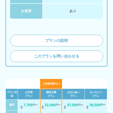
お返骨
あり
プランの説明
このプランを問い合わせる
ご依頼件数No.1
プラン内
お引取
個別火葬
お立ち会い
セレモニー
容
プラン
プラン
プラン
プラン
7,700
22,000
27,500
38,500
費用
円〜
円〜
円〜
円〜
税 込
税 込
税 込
税 込