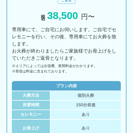
ご返骨
38,500
税込
円〜
専用車にて、ご自宅にお伺いします。ご自宅でセ
レモニーを行い、その後、専用車にてお火葬を致
します。
お火葬が終わりましたらご家族様でお骨上げをし
ていただきご返骨となります。
※エリアに
よっては
出張費、
夜間料金が
かかります。
※骨壺は料金に含まれております。
プラン内容
火葬方法
個別火葬
所要時間
150分前後
セレモニー
あり
お骨上げ
あり