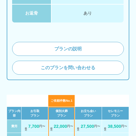
お返骨
あり
プランの説明
このプランを問い合わせる
ご依頼件数No.1
プラン内
お引取
個別火葬
お立ち会い
セレモニー
容
プラン
プラン
プラン
プラン
7,700
22,000
27,500
38,500
費用
円〜
円〜
円〜
円〜
税 込
税 込
税 込
税 込