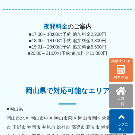
夜間料金
のご案内
■17:00～18:00の予約:追加料金2,200円
■18:00～19:00の予約:追加料金3,300円
■19:01～20:00の予約:追加料金5,500円
■20:00～21:00の予約:追加料金11,000円
3
簡単
STEP
無料見積
岡山県で対応可能なエリア
店舗
一覧
■岡山県
岡山市北区
岡山市中区
岡山市東区
岡山市南区
倉敷市
津山
トップに
市
玉野市
笠岡市
井原市
総社市
高梁市
新見市
備前市
瀬戸
戻る