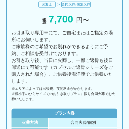
お迎え
合同火葬/個別火葬
7,700
税込
円〜
お引き取り専用車にて、ご自宅またはご指定の場
所にお伺いします。
ご家族様のご希望でお別れができるようにご予
約、ご相談を受付けております。
お引き取り後、当日に火葬し、一部ご返骨も後日
郵送にて可能です（カプセルご返骨シリーズをご
購入された場合）。ご供養後海洋葬でご供養いた
します。
※エリアに
よっては
出張費、
夜間料金が
かかります。
※極小手のひらサイズでのお引き取りプランに限り合同火葬でお火
葬いたします。
プラン内容
火葬方法
合同火葬/個別