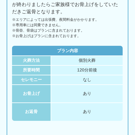
が終わりましたらご家族様でお骨上げをしていた
だきご返骨となります。
※エリアに
よっては
出張費、
夜間料金が
かかります。
※専用車には同乗できません。
※骨壺、骨袋はプランに含まれております。
※お骨上げはプランに含まれております。
プラン内容
火葬方法
個別火葬
所要時間
120分前後
セレモニー
なし
お骨上げ
あり
お返骨
あり