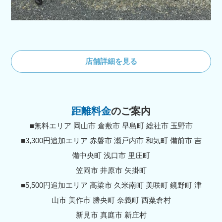
店舗詳細を見る
距離料金
のご案内
■無料エリア 岡山市 倉敷市 早島町 総社市 玉野市
■3,300円追加エリア 赤磐市 瀬戸内市 和気町 備前市 吉
備中央町 浅口市 里庄町
笠岡市 井原市 矢掛町
■5,500円追加エリア 高梁市 久米南町 美咲町 鏡野町 津
山市 美作市 勝央町 奈義町 西粟倉村
新見市 真庭市 新庄村