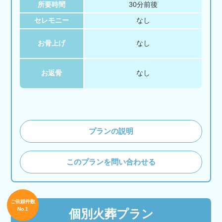
所要時間
30分前後
セレモニー
なし
お骨上げ
なし
お返骨
なし
プランの説明
このプランを問い合わせる
ご依頼件数
No.1
個別火葬プラン