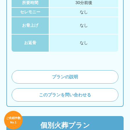
所要時間
30分前後
セレモニー
なし
お骨上げ
なし
お返骨
なし
プランの説明
このプランを問い合わせる
ご依頼件数
No.1
個別火葬プラン