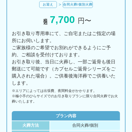
お迎え
合同火葬/個別火葬
7,700
税込
円〜
お引き取り専用車にて、ご自宅またはご指定の場
所にお伺いします。
ご家族様のご希望でお別れができるようにご予
約、ご相談を受付けております。
お引き取り後、当日に火葬し、一部ご返骨も後日
郵送にて可能です（カプセルご返骨シリーズをご
購入された場合）。ご供養後海洋葬でご供養いた
します。
※エリアに
よっては
出張費、
夜間料金が
かかります。
※極小手のひらサイズでのお引き取りプランに限り合同火葬でお火
葬いたします。
プラン内容
火葬方法
合同火葬/個別