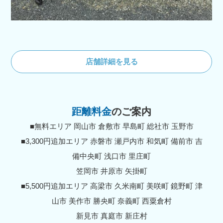
店舗詳細を見る
距離料金
のご案内
■無料エリア 岡山市 倉敷市 早島町 総社市 玉野市
■3,300円追加エリア 赤磐市 瀬戸内市 和気町 備前市 吉
備中央町 浅口市 里庄町
笠岡市 井原市 矢掛町
■5,500円追加エリア 高梁市 久米南町 美咲町 鏡野町 津
山市 美作市 勝央町 奈義町 西粟倉村
新見市 真庭市 新庄村