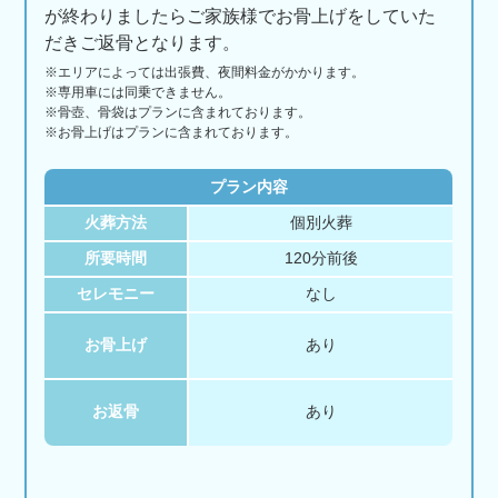
が終わりましたらご家族様でお骨上げをしていた
だきご返骨となります。
※エリアに
よっては
出張費、
夜間料金が
かかります。
※専用車には同乗できません。
※骨壺、骨袋はプランに含まれております。
※お骨上げはプランに含まれております。
プラン内容
火葬方法
個別火葬
所要時間
120分前後
セレモニー
なし
お骨上げ
あり
お返骨
あり