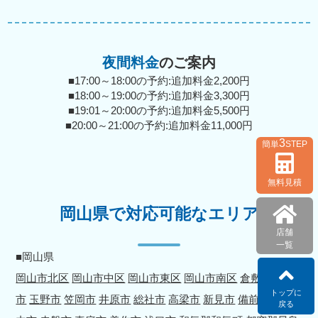
夜間料金
のご案内
■17:00～18:00の予約:追加料金2,200円
■18:00～19:00の予約:追加料金3,300円
■19:01～20:00の予約:追加料金5,500円
■20:00～21:00の予約:追加料金11,000円
3
簡単
STEP
無料見積
岡山県で対応可能なエリア
店舗
一覧
■岡山県
岡山市北区
岡山市中区
岡山市東区
岡山市南区
倉敷市
津山
トップに
市
玉野市
笠岡市
井原市
総社市
高梁市
新見市
備前市
瀬戸
戻る