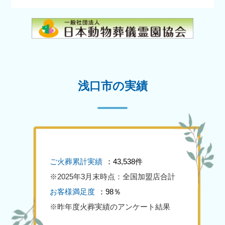
浅口市の実績
ご火葬累計実績
：43,538件
※2025年3月末時点：全国加盟店合計
お客様満足度
：98％
※昨年度火葬実績のアンケート結果