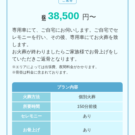
ご返骨
38,500
税込
円〜
専用車にて、ご自宅にお伺いします。ご自宅でセ
レモニーを行い、その後、専用車にてお火葬を致
します。
お火葬が終わりましたらご家族様でお骨上げをし
ていただきご返骨となります。
※エリアに
よっては
出張費、
夜間料金が
かかります。
※骨壺は料金に含まれております。
プラン内容
火葬方法
個別火葬
所要時間
150分前後
セレモニー
あり
お骨上げ
あり