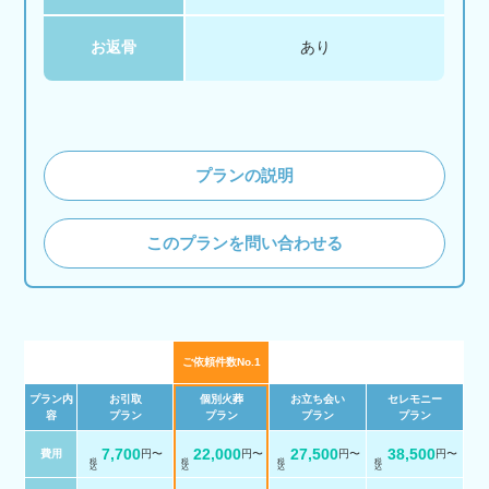
お返骨
あり
プランの説明
このプランを問い合わせる
ご依頼件数No.1
プラン内
お引取
個別火葬
お立ち会い
セレモニー
容
プラン
プラン
プラン
プラン
7,700
22,000
27,500
38,500
費用
円〜
円〜
円〜
円〜
税 込
税 込
税 込
税 込