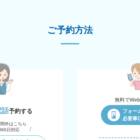
ご予約方法
無料でWe
電話
予約する
フォー
必要事
時間外はこちら
365日対応