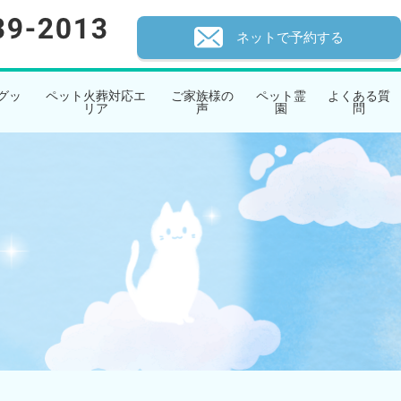
ネットで予約する
グッ
ペット火葬対応エ
ご家族様の
ペット霊
よくある質
リア
声
園
問