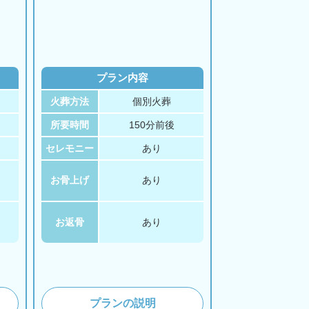
プラン内容
火葬方法
個別火葬
所要時間
150分前後
セレモニー
あり
お骨上げ
あり
お返骨
あり
プランの説明