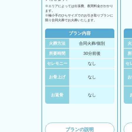
※エリアに
よっては
出張費、
夜間料金が
かかり
ます。
※極小手のひらサイズでのお引き取りプランに
限り合同火葬でお火葬いたします。
プラン内容
火葬方法
合同火葬/個別
火
所要時間
30分前後
所
セレモニー
なし
セ
お骨上げ
なし
お
お返骨
なし
プランの説明