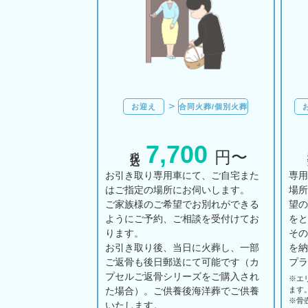
お迎え
合同火葬/個別火葬
7,700
税込
円〜
お引き取り専用車にて、ご自宅また
専
はご指定の場所にお伺いします。
場
ご家族様のご希望でお別れができる
望
ようにご予約、ご相談を受付けてお
を
ります。
そ
お引き取り後、当日に火葬し、一部
を
ご返骨も後日郵送にて可能です（カ
プ
プセルご返骨シリーズをご購入され
※エ
た場合）。ご供養後海洋葬でご供養
ます
※骨
いたします。