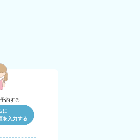
b
予約する
ムに
項を入力する