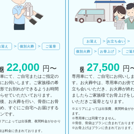
お迎え
お立ち会い
お迎え
個別火葬
ご返骨
個別火葬
お骨上げ
ご返
22,000
27,500
税込
税込
円〜
円
用車にて、ご自宅またはご指定の
専用車にて、ご自宅にお伺いし
所にお伺いします。ご家族様の希
す。お火葬中は、専用車のお傍
の形でお別れができるようお時間
立ち会いいただき、お火葬が終
とらせていただいております。
ましたらご家族様でお骨上げを
の後、お火葬を行い、骨壺にお骨
いただきご返骨となります。
納め、すぐにご自宅へお届けする
※エリアに
よっては
出張費、
夜間料金が
ランです。
ます。
※専用車には同乗できません。
リアに
よっては
出張費、
夜間料金が
かかり
※骨壺、骨袋はプランに含まれておりま
。
※お骨上げはプランに含まれております
壺は料金に含まれております。