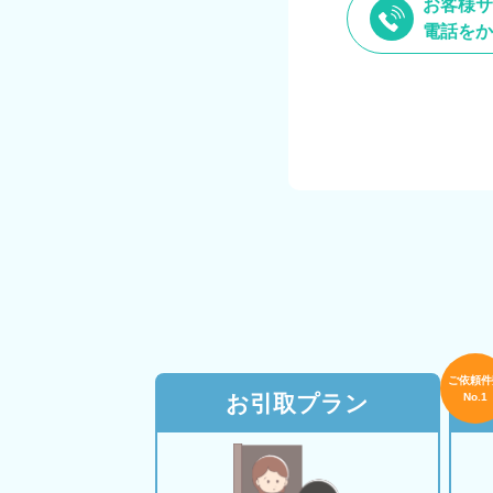
お客様サ
電話をか
ご依頼件
お引取プラン
No.1