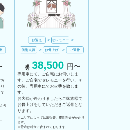
お迎え
セレモニー
骨
個別火葬
お骨上げ
ご返骨
38,500
税込
〜
円〜
ま
専用車にて、ご自宅にお伺いしま
でお
す。ご自宅でセレモニーを行い、そ
わり
の後、専用車にてお火葬を致しま
して
す。
お火葬が終わりましたらご家族様で
お骨上げをしていただきご返骨とな
かかり
ります。
※エリアに
よっては
出張費、
夜間料金が
かかり
す。
ます。
。
※骨壺は料金に含まれております。