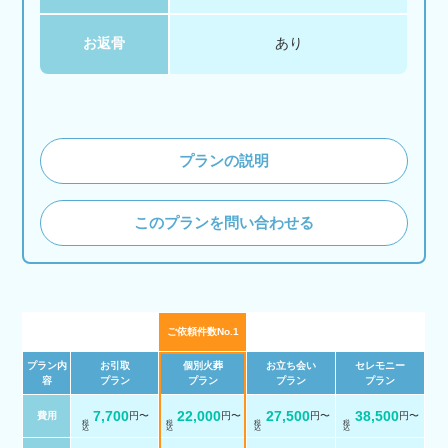
お返骨
あり
プランの説明
このプランを問い合わせる
ご依頼件数No.1
プラン内
お引取
個別火葬
お立ち会い
セレモニー
容
プラン
プラン
プラン
プラン
7,700
22,000
27,500
38,500
費用
円〜
円〜
円〜
円〜
税 込
税 込
税 込
税 込