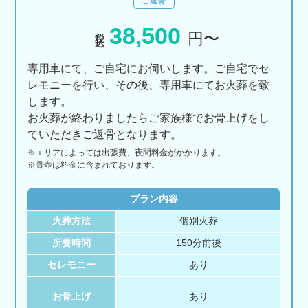
ご返骨
38,500
税込
円〜
専用車にて、ご自宅にお伺いします。ご自宅でセ
レモニーを行い、その後、専用車にてお火葬を致
します。
お火葬が終わりましたらご家族様でお骨上げをし
ていただきご返骨となります。
※エリアに
よっては
出張費、
夜間料金が
かかります。
※骨壺は料金に含まれております。
プラン内容
火葬方法
個別火葬
所要時間
150分前後
セレモニー
あり
お骨上げ
あり