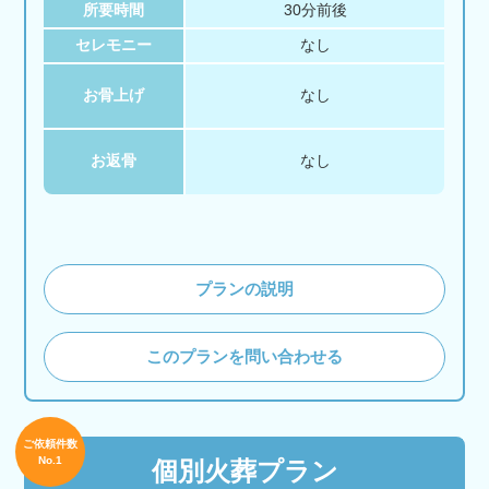
所要時間
30分前後
セレモニー
なし
お骨上げ
なし
お返骨
なし
プランの説明
このプランを問い合わせる
ご依頼件数
No.1
個別火葬プラン