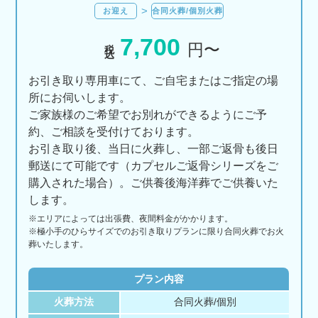
お迎え
合同火葬/個別火葬
7,700
税込
円〜
お引き取り専用車にて、ご自宅またはご指定の場
所にお伺いします。
ご家族様のご希望でお別れができるようにご予
約、ご相談を受付けております。
お引き取り後、当日に火葬し、一部ご返骨も後日
郵送にて可能です（カプセルご返骨シリーズをご
購入された場合）。ご供養後海洋葬でご供養いた
します。
※エリアに
よっては
出張費、
夜間料金が
かかります。
※極小手のひらサイズでのお引き取りプランに限り合同火葬でお火
葬いたします。
プラン内容
火葬方法
合同火葬/個別