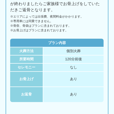
が終わりましたらご家族様でお骨上げをしていた
だきご返骨となります。
※エリアに
よっては
出張費、
夜間料金が
かかります。
※専用車には同乗できません。
※骨壺、骨袋はプランに含まれております。
※お骨上げはプランに含まれております。
プラン内容
火葬方法
個別火葬
所要時間
120分前後
セレモニー
なし
お骨上げ
あり
お返骨
あり