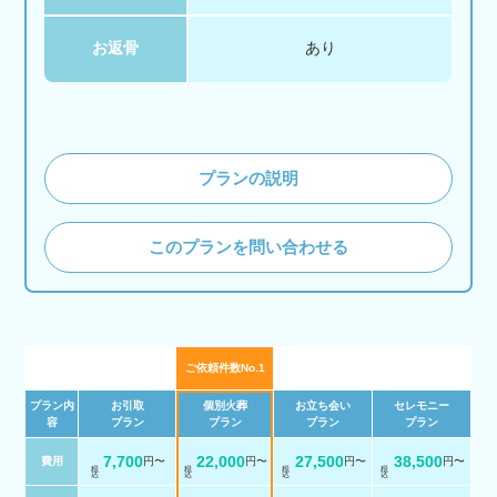
お返骨
あり
プランの説明
このプランを問い合わせる
ご依頼件数No.1
プラン内
お引取
個別火葬
お立ち会い
セレモニー
容
プラン
プラン
プラン
プラン
7,700
22,000
27,500
38,500
費用
円〜
円〜
円〜
円〜
税 込
税 込
税 込
税 込