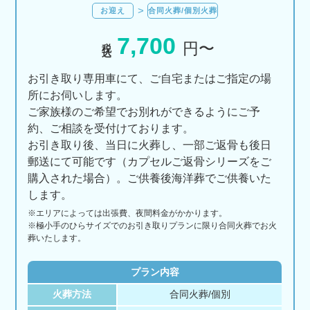
お迎え
合同火葬/個別火葬
7,700
税込
円〜
お引き取り専用車にて、ご自宅またはご指定の場
所にお伺いします。
ご家族様のご希望でお別れができるようにご予
約、ご相談を受付けております。
お引き取り後、当日に火葬し、一部ご返骨も後日
郵送にて可能です（カプセルご返骨シリーズをご
購入された場合）。ご供養後海洋葬でご供養いた
します。
※エリアに
よっては
出張費、
夜間料金が
かかります。
※極小手のひらサイズでのお引き取りプランに限り合同火葬でお火
葬いたします。
プラン内容
火葬方法
合同火葬/個別