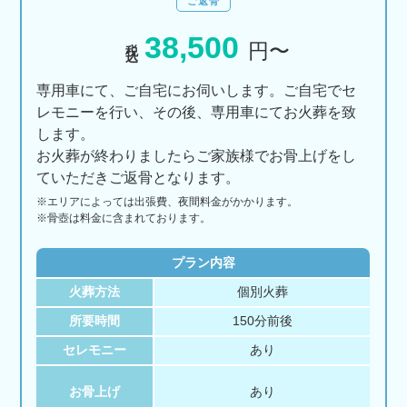
ご返骨
38,500
税込
円〜
専用車にて、ご自宅にお伺いします。ご自宅でセ
レモニーを行い、その後、専用車にてお火葬を致
します。
お火葬が終わりましたらご家族様でお骨上げをし
ていただきご返骨となります。
※エリアに
よっては
出張費、
夜間料金が
かかります。
※骨壺は料金に含まれております。
プラン内容
火葬方法
個別火葬
所要時間
150分前後
セレモニー
あり
お骨上げ
あり