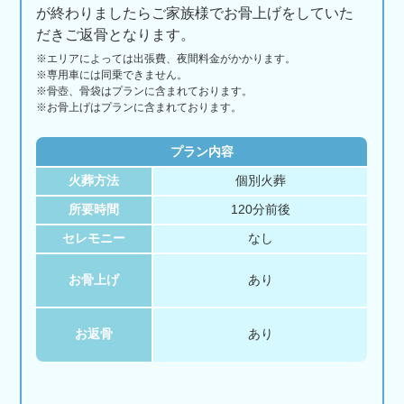
が終わりましたらご家族様でお骨上げをしていた
だきご返骨となります。
※エリアに
よっては
出張費、
夜間料金が
かかります。
※専用車には同乗できません。
※骨壺、骨袋はプランに含まれております。
※お骨上げはプランに含まれております。
プラン内容
火葬方法
個別火葬
所要時間
120分前後
セレモニー
なし
お骨上げ
あり
お返骨
あり