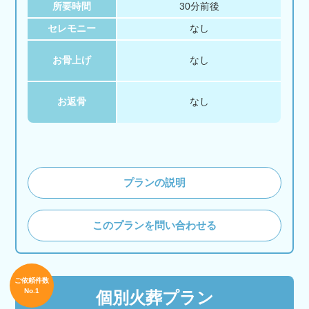
所要時間
30分前後
セレモニー
なし
お骨上げ
なし
お返骨
なし
プランの説明
このプランを問い合わせる
ご依頼件数
No.1
個別火葬プラン