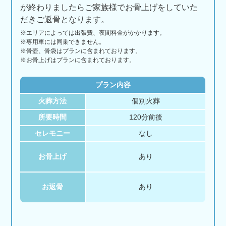
が終わりましたらご家族様でお骨上げをしていた
だきご返骨となります。
※エリアに
よっては
出張費、
夜間料金が
かかります。
※専用車には同乗できません。
※骨壺、骨袋はプランに含まれております。
※お骨上げはプランに含まれております。
プラン内容
火葬方法
個別火葬
所要時間
120分前後
セレモニー
なし
お骨上げ
あり
お返骨
あり