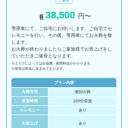
ご返骨
38,500
税込
円〜
専用車にて、ご自宅にお伺いします。ご自宅でセ
レモニーを行い、その後、専用車にてお火葬を致
します。
お火葬が終わりましたらご家族様でお骨上げをし
ていただきご返骨となります。
※エリアに
よっては
出張費、
夜間料金が
かかります。
※骨壺は料金に含まれております。
プラン内容
火葬方法
個別火葬
所要時間
150分前後
セレモニー
あり
お骨上げ
あり