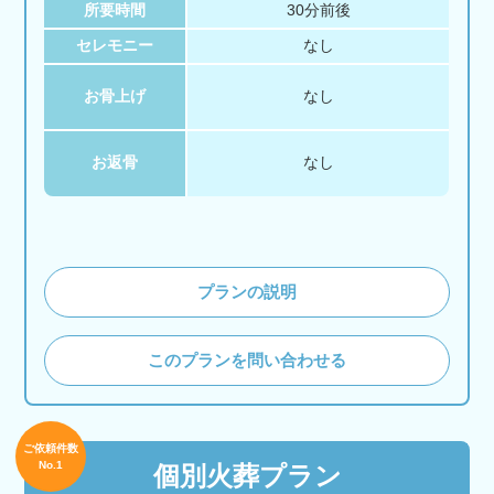
所要時間
30分前後
セレモニー
なし
お骨上げ
なし
お返骨
なし
プランの説明
このプランを問い合わせる
ご依頼件数
No.1
個別火葬プラン