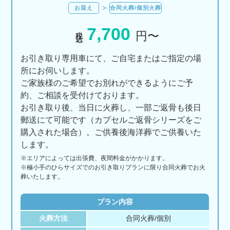
お迎え
合同火葬/個別火葬
7,700
税込
円〜
お引き取り専用車にて、ご自宅またはご指定の場
所にお伺いします。
ご家族様のご希望でお別れができるようにご予
約、ご相談を受付けております。
お引き取り後、当日に火葬し、一部ご返骨も後日
郵送にて可能です（カプセルご返骨シリーズをご
購入された場合）。ご供養後海洋葬でご供養いた
します。
※エリアに
よっては
出張費、
夜間料金が
かかります。
※極小手のひらサイズでのお引き取りプランに限り合同火葬でお火
葬いたします。
プラン内容
火葬方法
合同火葬/個別