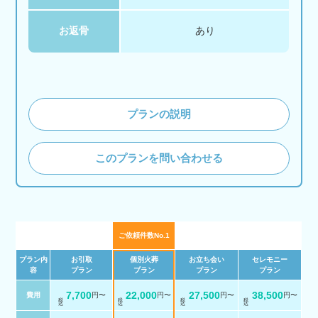
お返骨
あり
プランの説明
このプランを問い合わせる
ご依頼件数No.1
プラン内
お引取
個別火葬
お立ち会い
セレモニー
容
プラン
プラン
プラン
プラン
7,700
22,000
27,500
38,500
費用
円〜
円〜
円〜
円〜
税 込
税 込
税 込
税 込