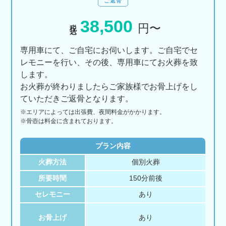
ご返骨
38,500
税込
円〜
専用車にて、ご自宅にお伺いします。ご自宅でセ
レモニーを行い、その後、専用車にてお火葬を致
します。
お火葬が終わりましたらご家族様でお骨上げをし
ていただきご返骨となります。
※エリアに
よっては
出張費、
夜間料金が
かかります。
※骨壺は料金に含まれております。
プラン内容
火葬方法
個別火葬
所要時間
150分前後
セレモニー
あり
お骨上げ
あり