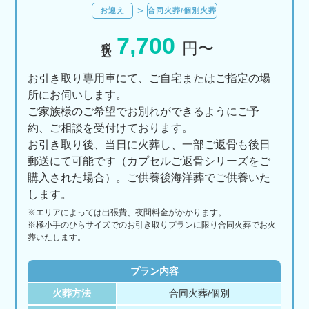
お迎え
合同火葬/個別火葬
7,700
税込
円〜
お引き取り専用車にて、ご自宅またはご指定の場
所にお伺いします。
ご家族様のご希望でお別れができるようにご予
約、ご相談を受付けております。
お引き取り後、当日に火葬し、一部ご返骨も後日
郵送にて可能です（カプセルご返骨シリーズをご
購入された場合）。ご供養後海洋葬でご供養いた
します。
※エリアに
よっては
出張費、
夜間料金が
かかります。
※極小手のひらサイズでのお引き取りプランに限り合同火葬でお火
葬いたします。
プラン内容
火葬方法
合同火葬/個別