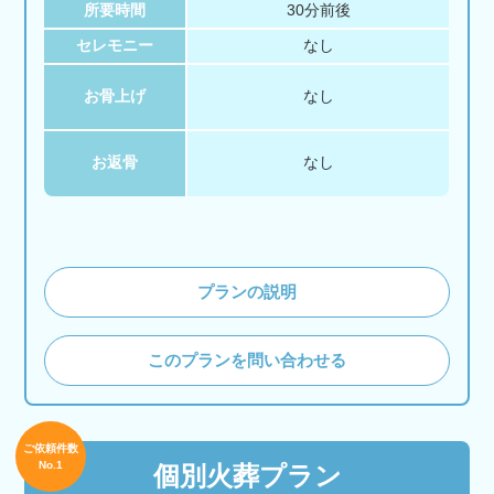
所要時間
30分前後
セレモニー
なし
お骨上げ
なし
お返骨
なし
プランの説明
このプランを問い合わせる
ご依頼件数
No.1
個別火葬プラン