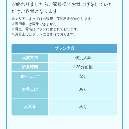
が終わりましたらご家族様でお骨上げをしていた
だきご返骨となります。
※エリアに
よっては
出張費、
夜間料金が
かかります。
※専用車には同乗できません。
※骨壺、骨袋はプランに含まれております。
※お骨上げはプランに含まれております。
プラン内容
火葬方法
個別火葬
所要時間
120分前後
セレモニー
なし
お骨上げ
あり
お返骨
あり