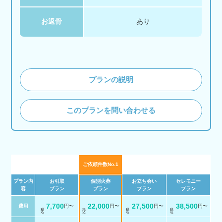
お返骨
あり
プランの説明
このプランを問い合わせる
ご依頼件数No.1
プラン内
お引取
個別火葬
お立ち会い
セレモニー
容
プラン
プラン
プラン
プラン
7,700
22,000
27,500
38,500
費用
円〜
円〜
円〜
円〜
税 込
税 込
税 込
税 込