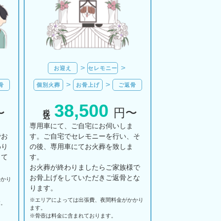
お迎え
セレモニー
骨
個別火葬
お骨上げ
ご返骨
38,500
税込
〜
円〜
ま
専用車にて、ご自宅にお伺いしま
でお
す。ご自宅でセレモニーを行い、そ
わり
の後、専用車にてお火葬を致しま
して
す。
お火葬が終わりましたらご家族様で
お骨上げをしていただきご返骨とな
かかり
ります。
※エリアに
よっては
出張費、
夜間料金が
かかり
す。
ます。
。
※骨壺は料金に含まれております。