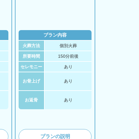
プラン内容
火葬方法
個別火葬
所要時間
150分前後
セレモニー
あり
お骨上げ
あり
お返骨
あり
プランの説明