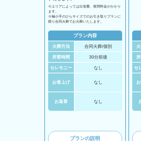
※エリアに
よっては
出張費、
夜間料金が
かかり
ます。
※極小手のひらサイズでのお引き取りプランに
限り合同火葬でお火葬いたします。
プラン内容
火葬方法
合同火葬/個別
火
所要時間
30分前後
所
セレモニー
なし
セ
お骨上げ
なし
お
お返骨
なし
プランの説明