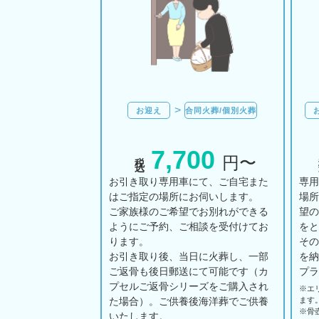
お迎え
合同火葬/個別火葬
7,700
税込
円〜
お引き取り専用車にて、ご自宅また
専
はご指定の場所にお伺いします。
場
ご家族様のご希望でお別れができる
望
ようにご予約、ご相談を受付けてお
を
ります。
そ
お引き取り後、当日に火葬し、一部
を
ご返骨も後日郵送にて可能です（カ
プ
プセルご返骨シリーズをご購入され
※エ
た場合）。ご供養後海洋葬でご供養
ます
※骨
いたします。