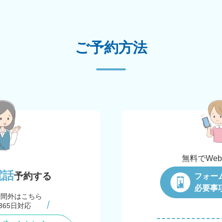
ご予約方法
無料でWe
電話
予約する
フォー
必要事
時間外はこちら
365日対応