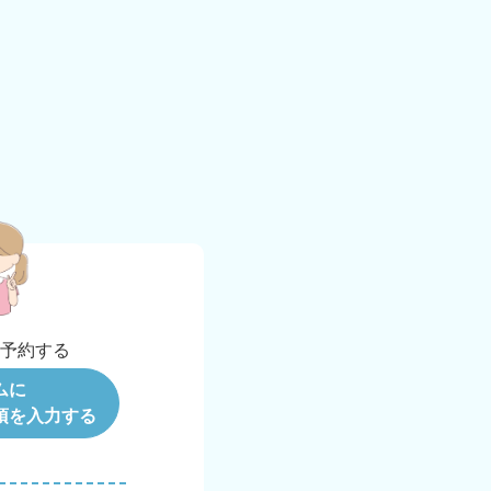
b
予約する
ムに
項を入力する