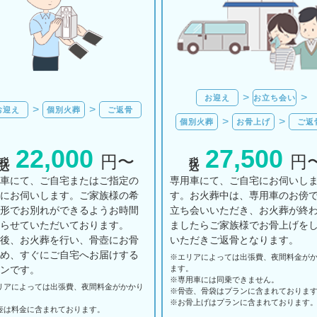
お迎え
お立ち会い
お迎え
個別火葬
ご返骨
個別火葬
お骨上げ
ご返
22,000
27,500
税込
税込
円〜
円
用車にて、ご自宅またはご指定の
専用車にて、ご自宅にお伺いし
所にお伺いします。ご家族様の希
す。お火葬中は、専用車のお傍
の形でお別れができるようお時間
立ち会いいただき、お火葬が終
とらせていただいております。
ましたらご家族様でお骨上げを
の後、お火葬を行い、骨壺にお骨
いただきご返骨となります。
納め、すぐにご自宅へお届けする
※エリアに
よっては
出張費、
夜間料金が
ランです。
ます。
※専用車には同乗できません。
リアに
よっては
出張費、
夜間料金が
かかり
※骨壺、骨袋はプランに含まれておりま
。
※お骨上げはプランに含まれております
壺は料金に含まれております。