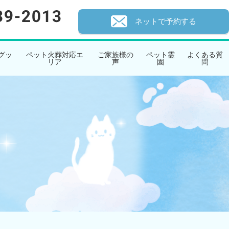
ネットで予約する
グッ
ペット火葬対応エ
ご家族様の
ペット霊
よくある質
リア
声
園
問