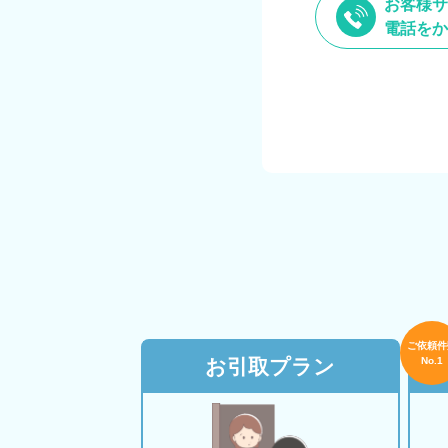
お客様サ
電話をか
ご依頼件
お引取プラン
No.1