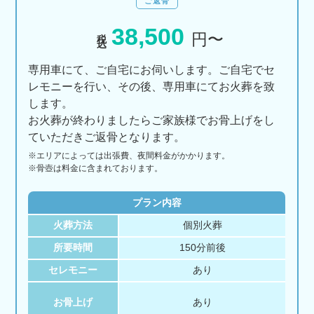
ご返骨
38,500
税込
円〜
専用車にて、ご自宅にお伺いします。ご自宅でセ
レモニーを行い、その後、専用車にてお火葬を致
します。
お火葬が終わりましたらご家族様でお骨上げをし
ていただきご返骨となります。
※エリアに
よっては
出張費、
夜間料金が
かかります。
※骨壺は料金に含まれております。
プラン内容
火葬方法
個別火葬
所要時間
150分前後
セレモニー
あり
お骨上げ
あり