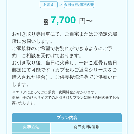
お迎え
合同火葬/個別火葬
7,700
税込
円〜
お引き取り専用車にて、ご自宅またはご指定の場
所にお伺いします。
ご家族様のご希望でお別れができるようにご予
約、ご相談を受付けております。
お引き取り後、当日に火葬し、一部ご返骨も後日
郵送にて可能です（カプセルご返骨シリーズをご
購入された場合）。ご供養後海洋葬でご供養いた
します。
※エリアに
よっては
出張費、
夜間料金が
かかります。
※極小手のひらサイズでのお引き取りプランに限り合同火葬でお火
葬いたします。
プラン内容
火葬方法
合同火葬/個別