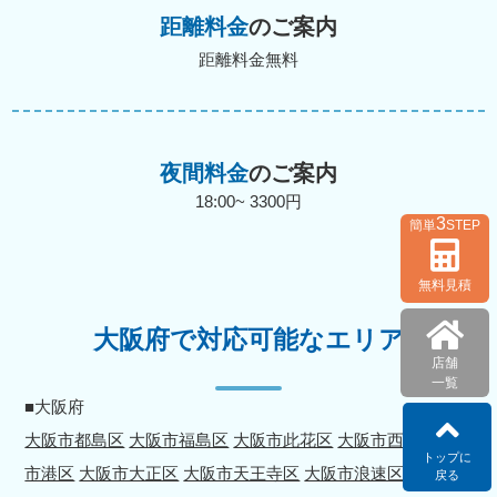
距離料金
のご案内
距離料金無料
夜間料金
のご案内
18:00~ 3300円
3
簡単
STEP
無料見積
大阪府で対応可能なエリア
店舗
一覧
■大阪府
大阪市都島区
大阪市福島区
大阪市此花区
大阪市西区
大阪
トップに
市港区
大阪市大正区
大阪市天王寺区
大阪市浪速区
大阪市
戻る