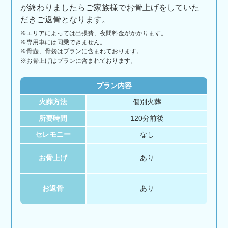
が終わりましたらご家族様でお骨上げをしていた
だきご返骨となります。
※エリアに
よっては
出張費、
夜間料金が
かかります。
※専用車には同乗できません。
※骨壺、骨袋はプランに含まれております。
※お骨上げはプランに含まれております。
プラン内容
火葬方法
個別火葬
所要時間
120分前後
セレモニー
なし
お骨上げ
あり
お返骨
あり