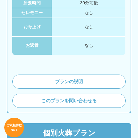
所要時間
30分前後
セレモニー
なし
お骨上げ
なし
お返骨
なし
プランの説明
このプランを問い合わせる
ご依頼件数
No.1
個別火葬プラン