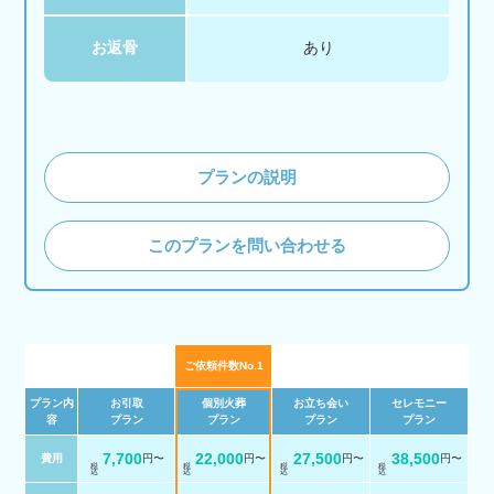
お返骨
あり
プランの説明
このプランを問い合わせる
ご依頼件数No.1
プラン内
お引取
個別火葬
お立ち会い
セレモニー
容
プラン
プラン
プラン
プラン
7,700
22,000
27,500
38,500
費用
円〜
円〜
円〜
円〜
税 込
税 込
税 込
税 込