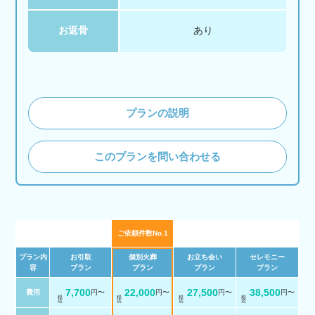
お返骨
あり
プランの説明
このプランを問い合わせる
ご依頼件数No.1
プラン内
お引取
個別火葬
お立ち会い
セレモニー
容
プラン
プラン
プラン
プラン
7,700
22,000
27,500
38,500
費用
円〜
円〜
円〜
円〜
税 込
税 込
税 込
税 込