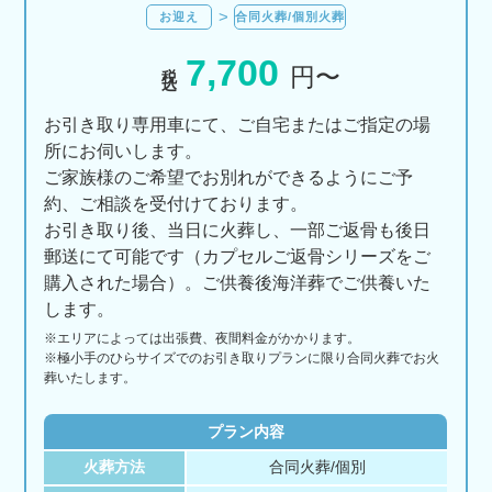
お迎え
合同火葬/個別火葬
7,700
税込
円〜
お引き取り専用車にて、ご自宅またはご指定の場
所にお伺いします。
ご家族様のご希望でお別れができるようにご予
約、ご相談を受付けております。
お引き取り後、当日に火葬し、一部ご返骨も後日
郵送にて可能です（カプセルご返骨シリーズをご
購入された場合）。ご供養後海洋葬でご供養いた
します。
※エリアに
よっては
出張費、
夜間料金が
かかります。
※極小手のひらサイズでのお引き取りプランに限り合同火葬でお火
葬いたします。
プラン内容
火葬方法
合同火葬/個別