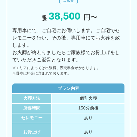
ご返骨
38,500
税込
円〜
専用車にて、ご自宅にお伺いします。ご自宅でセ
レモニーを行い、その後、専用車にてお火葬を致
します。
お火葬が終わりましたらご家族様でお骨上げをし
ていただきご返骨となります。
※エリアに
よっては
出張費、
夜間料金が
かかります。
※骨壺は料金に含まれております。
プラン内容
火葬方法
個別火葬
所要時間
150分前後
セレモニー
あり
お骨上げ
あり