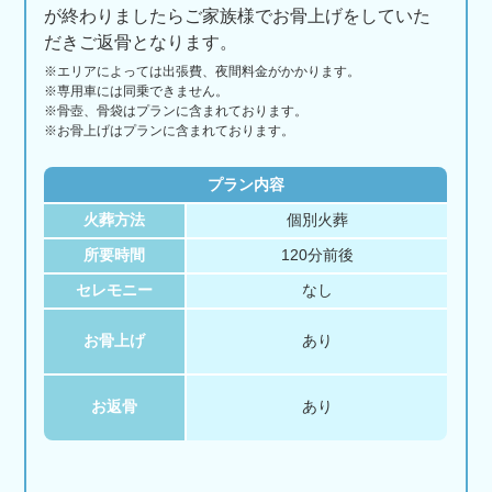
が終わりましたらご家族様でお骨上げをしていた
だきご返骨となります。
※エリアに
よっては
出張費、
夜間料金が
かかります。
※専用車には同乗できません。
※骨壺、骨袋はプランに含まれております。
※お骨上げはプランに含まれております。
プラン内容
火葬方法
個別火葬
所要時間
120分前後
セレモニー
なし
お骨上げ
あり
お返骨
あり