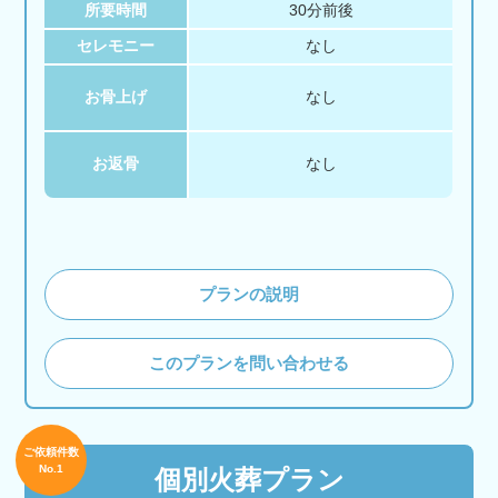
所要時間
30分前後
セレモニー
なし
お骨上げ
なし
お返骨
なし
プランの説明
このプランを問い合わせる
ご依頼件数
No.1
個別火葬プラン