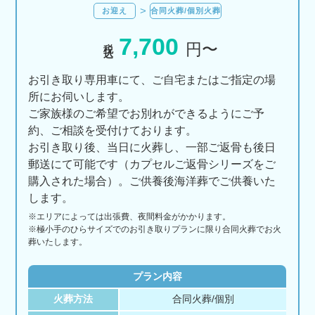
お迎え
合同火葬/個別火葬
7,700
税込
円〜
お引き取り専用車にて、ご自宅またはご指定の場
所にお伺いします。
ご家族様のご希望でお別れができるようにご予
約、ご相談を受付けております。
お引き取り後、当日に火葬し、一部ご返骨も後日
郵送にて可能です（カプセルご返骨シリーズをご
購入された場合）。ご供養後海洋葬でご供養いた
します。
※エリアに
よっては
出張費、
夜間料金が
かかります。
※極小手のひらサイズでのお引き取りプランに限り合同火葬でお火
葬いたします。
プラン内容
火葬方法
合同火葬/個別