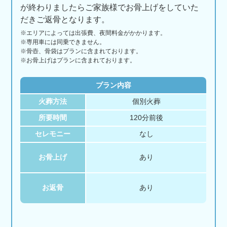
が終わりましたらご家族様でお骨上げをしていた
だきご返骨となります。
※エリアに
よっては
出張費、
夜間料金が
かかります。
※専用車には同乗できません。
※骨壺、骨袋はプランに含まれております。
※お骨上げはプランに含まれております。
プラン内容
火葬方法
個別火葬
所要時間
120分前後
セレモニー
なし
お骨上げ
あり
お返骨
あり