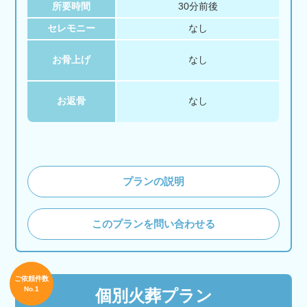
所要時間
30分前後
セレモニー
なし
お骨上げ
なし
お返骨
なし
プランの説明
このプランを問い合わせる
ご依頼件数
No.1
個別火葬プラン