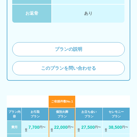
お返骨
あり
プランの説明
このプランを問い合わせる
ご依頼件数No.1
プラン内
お引取
個別火葬
お立ち会い
セレモニー
容
プラン
プラン
プラン
プラン
7,700
22,000
27,500
38,500
費用
円〜
円〜
円〜
円〜
税 込
税 込
税 込
税 込