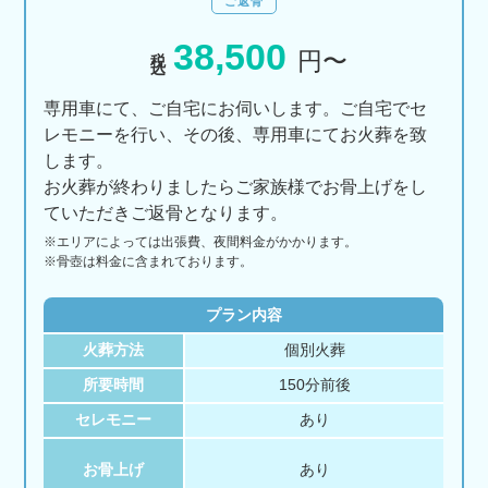
ご返骨
38,500
税込
円〜
専用車にて、ご自宅にお伺いします。ご自宅でセ
レモニーを行い、その後、専用車にてお火葬を致
します。
お火葬が終わりましたらご家族様でお骨上げをし
ていただきご返骨となります。
※エリアに
よっては
出張費、
夜間料金が
かかります。
※骨壺は料金に含まれております。
プラン内容
火葬方法
個別火葬
所要時間
150分前後
セレモニー
あり
お骨上げ
あり