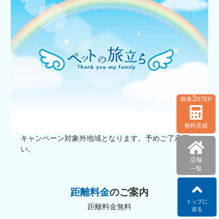
3
簡単
STEP
無料見積
キャンペーン対象外地域となります。予めご了承下さ
い。
店舗
一覧
距離料金
のご案内
トップに
距離料金無料
戻る