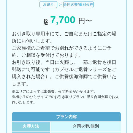
お迎え
合同火葬/個別火葬
7,700
税込
円〜
お引き取り専用車にて、ご自宅またはご指定の場
所にお伺いします。
ご家族様のご希望でお別れができるようにご予
約、ご相談を受付けております。
お引き取り後、当日に火葬し、一部ご返骨も後日
郵送にて可能です（カプセルご返骨シリーズをご
購入された場合）。ご供養後海洋葬でご供養いた
します。
※エリアに
よっては
出張費、
夜間料金が
かかります。
※極小手のひらサイズでのお引き取りプランに限り合同火葬でお火
葬いたします。
プラン内容
火葬方法
合同火葬/個別