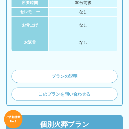
所要時間
30分前後
セレモニー
なし
お骨上げ
なし
お返骨
なし
プランの説明
このプランを問い合わせる
ご依頼件数
No.1
個別火葬プラン