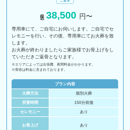
ご返骨
38,500
税込
円〜
専用車にて、ご自宅にお伺いします。ご自宅でセ
レモニーを行い、その後、専用車にてお火葬を致
します。
お火葬が終わりましたらご家族様でお骨上げをし
ていただきご返骨となります。
※エリアに
よっては
出張費、
夜間料金が
かかります。
※骨壺は料金に含まれております。
プラン内容
火葬方法
個別火葬
所要時間
150分前後
セレモニー
あり
お骨上げ
あり