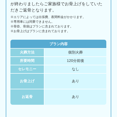
が終わりましたらご家族様でお骨上げをしていた
だきご返骨となります。
※エリアに
よっては
出張費、
夜間料金が
かかります。
※専用車には同乗できません。
※骨壺、骨袋はプランに含まれております。
※お骨上げはプランに含まれております。
プラン内容
火葬方法
個別火葬
所要時間
120分前後
セレモニー
なし
お骨上げ
あり
お返骨
あり