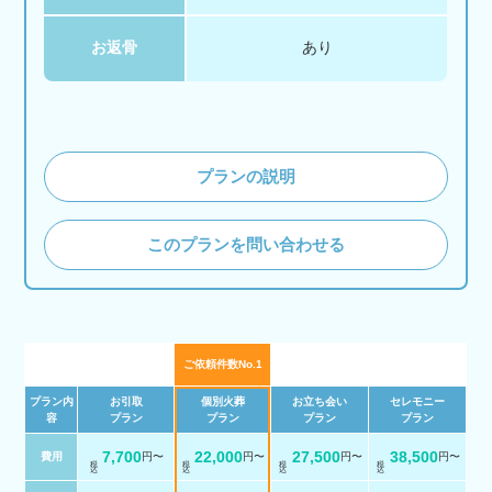
お返骨
あり
プランの説明
このプランを問い合わせる
ご依頼件数No.1
プラン内
お引取
個別火葬
お立ち会い
セレモニー
容
プラン
プラン
プラン
プラン
7,700
22,000
27,500
38,500
費用
円〜
円〜
円〜
円〜
税 込
税 込
税 込
税 込