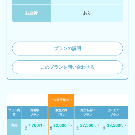
お返骨
あり
プランの説明
このプランを問い合わせる
ご依頼件数No.1
プラン内
お引取
個別火葬
お立ち会い
セレモニー
容
プラン
プラン
プラン
プラン
7,700
22,000
27,500
38,500
費用
円〜
円〜
円〜
円〜
税 込
税 込
税 込
税 込