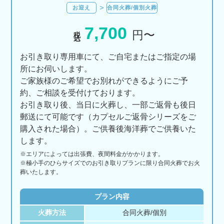
お迎え
合同火葬/個別火葬
7,700
税込
円〜
お引き取り専用車にて、ご自宅またはご指定の場
所にお伺いします。
ご家族様のご希望でお別れができるようにご予
約、ご相談を受付けております。
お引き取り後、当日に火葬し、一部ご返骨も後日
郵送にて可能です（カプセルご返骨シリーズをご
購入された場合）。ご供養後海洋葬でご供養いた
します。
※エリアに
よっては
出張費、
夜間料金が
かかります。
※極小手のひらサイズでのお引き取りプランに限り合同火葬でお火
葬いたします。
プラン内容
火葬方法
合同火葬/個別