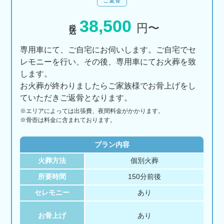
ご返骨
38,500
税込
円〜
専用車にて、ご自宅にお伺いします。ご自宅でセ
レモニーを行い、その後、専用車にてお火葬を致
します。
お火葬が終わりましたらご家族様でお骨上げをし
ていただきご返骨となります。
※エリアに
よっては
出張費、
夜間料金が
かかります。
※骨壺は料金に含まれております。
プラン内容
火葬方法
個別火葬
所要時間
150分前後
セレモニー
あり
お骨上げ
あり