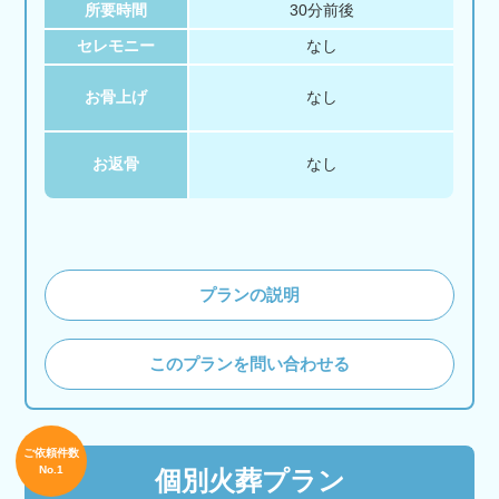
所要時間
30分前後
セレモニー
なし
お骨上げ
なし
お返骨
なし
プランの説明
このプランを問い合わせる
ご依頼件数
No.1
個別火葬プラン