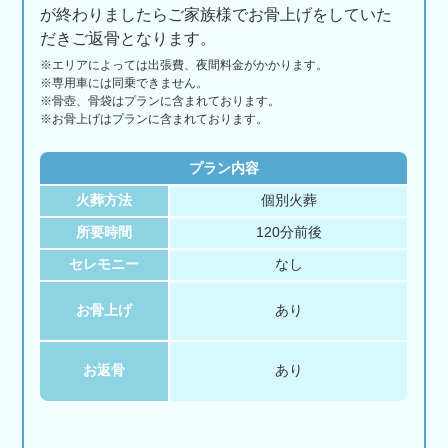
が終わりましたらご家族様でお骨上げをしていた
だきご返骨となります。
※エリアに
よっては
出張費、
夜間料金が
かかります。
※専用車には同乗できません。
※骨壺、骨袋はプランに含まれております。
※お骨上げはプランに含まれております。
プラン内容
火葬方法
個別火葬
所要時間
120分前後
セレモニー
なし
お骨上げ
あり
お返骨
あり