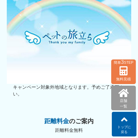
3
簡単
STEP
無料見積
キャンペーン対象外地域となります。予めご了承下さ
い。
店舗
一覧
距離料金
のご案内
トップに
距離料金無料
戻る