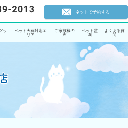
ネットで予約する
グッ
ペット火葬対応エ
ご家族様の
ペット霊
よくある質
リア
声
園
問