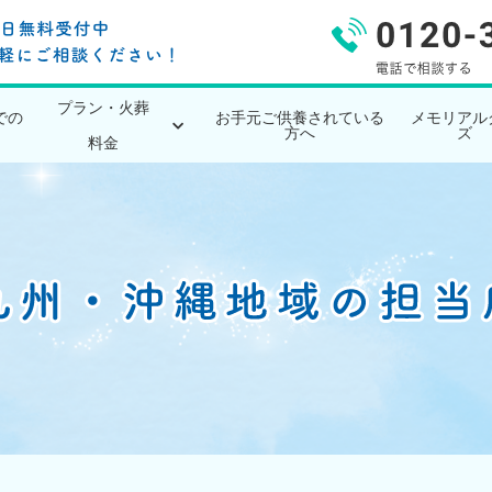
プラン・火葬
での
お手元ご供養されている
メモリアル
方へ
ズ
料金