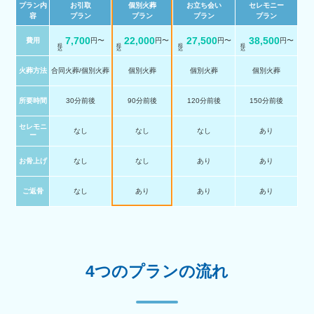
プラン内
お引取
個別火葬
お立ち会い
セレモニー
容
プラン
プラン
プラン
プラン
7,700
22,000
27,500
38,500
費用
円〜
円〜
円〜
円〜
税 込
税 込
税 込
税 込
火葬方法
合同火葬/個別火葬
個別火葬
個別火葬
個別火葬
所要時間
30分前後
90分前後
120分前後
150分前後
セレモニ
なし
なし
なし
あり
ー
お骨上げ
なし
なし
あり
あり
ご返骨
なし
あり
あり
あり
4つのプランの流れ