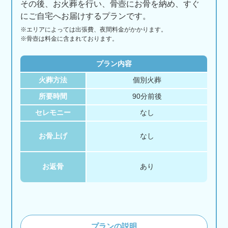
その後、お火葬を行い、骨壺にお骨を納め、すぐ
にご自宅へお届けするプランです。
※エリアに
よっては
出張費、
夜間料金が
かかります。
※骨壺は料金に含まれております。
プラン内容
火葬方法
個別火葬
所要時間
90分前後
セレモニー
なし
お骨上げ
なし
お返骨
あり
プランの説明