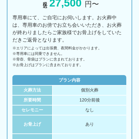
27,500
税込
円〜
専用車にて、ご自宅にお伺いします。お火葬中
は、専用車のお傍でお立ち会いいただき、お火葬
が終わりましたらご家族様でお骨上げをしていた
だきご返骨となります。
※エリアに
よっては
出張費、
夜間料金が
かかります。
※専用車には同乗できません。
※骨壺、骨袋はプランに含まれております。
※お骨上げはプランに含まれております。
プラン内容
火葬方法
個別火葬
所要時間
120分前後
セレモニー
なし
お骨上げ
あり