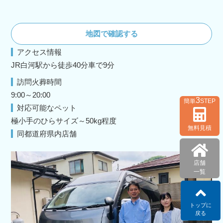
地図で確認する
アクセス情報
JR白河駅から徒歩40分車で9分
訪問火葬時間
9:00～20:00
3
簡単
STEP
対応可能なペット
極小手のひらサイズ～50kg程度
無料見積
同都道府県内店舗
店舗
一覧
トップに
戻る