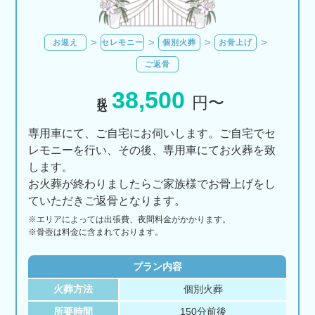
お迎え
セレモニー
個別火葬
お骨上げ
ご返骨
38,500
税込
円〜
専用車にて、ご自宅にお伺いします。ご自宅でセ
レモニーを行い、その後、専用車にてお火葬を致
します。
お火葬が終わりましたらご家族様でお骨上げをし
ていただきご返骨となります。
※エリアに
よっては
出張費、
夜間料金が
かかります。
※骨壺は料金に含まれております。
プラン内容
火葬方法
個別火葬
所要時間
150分前後