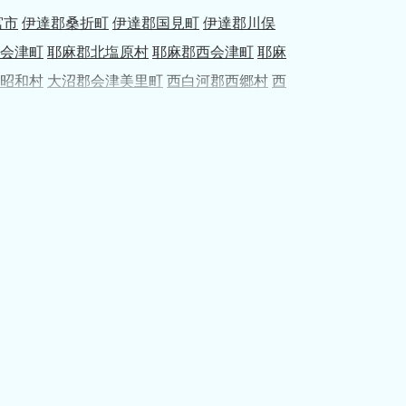
宮市
伊達郡桑折町
伊達郡国見町
伊達郡川俣
会津町
耶麻郡北塩原村
耶麻郡西会津町
耶麻
昭和村
大沼郡会津美里町
西白河郡西郷村
西
村
石川郡石川町
石川郡玉川村
石川郡平田村
内村
双葉郡大熊町
双葉郡双葉町
双葉郡浪江