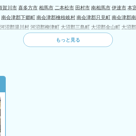
須賀川市
喜多方市
相馬市
二本松市
田村市
南相馬市
伊達市
本
南会津郡下郷町
南会津郡檜枝岐村
南会津郡只見町
南会津郡南
河沼郡湯川村
河沼郡柳津町
大沼郡三島町
大沼郡金山町
大沼郡
町
東白川郡棚倉町
東白川郡矢祭町
東白川郡塙町
東白川郡鮫川
もっと見る
村郡小野町
双葉郡広野町
双葉郡楢葉町
双葉郡富岡町
双葉郡川