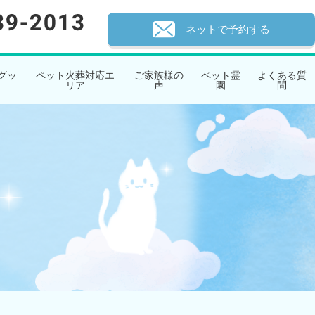
ネットで予約する
グッ
ペット火葬対応エ
ご家族様の
ペット霊
よくある質
リア
声
園
問