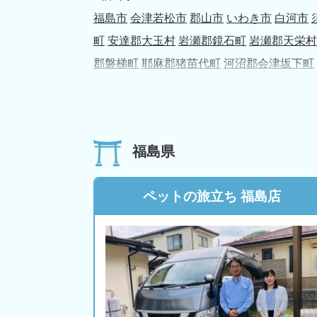
福島市
会津若松市
郡山市
いわき市
白河市
町
安達郡大玉村
岩瀬郡鏡石町
岩瀬郡天栄村
郡磐梯町
耶麻郡猪苗代町
河沼郡会津坂下町
白河郡泉崎村
西白河郡中島村
西白河郡矢吹
石川郡浅川町
石川郡古殿町
田村郡三春町
田
町
双葉郡葛尾村
相馬郡新地町
相馬郡飯舘村
福島県
ペットの旅立ち 福島店