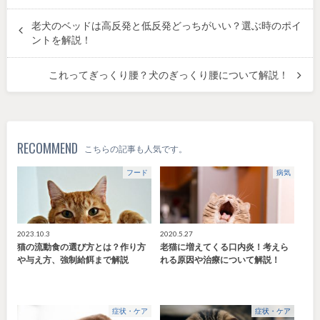
老犬のベッドは高反発と低反発どっちがいい？選ぶ時のポイ
ントを解説！
これってぎっくり腰？犬のぎっくり腰について解説！
RECOMMEND
こちらの記事も人気です。
フード
病気
2023.10.3
2020.5.27
猫の流動食の選び方とは？作り方
老猫に増えてくる口内炎！考えら
や与え方、強制給餌まで解説
れる原因や治療について解説！
症状・ケア
症状・ケア