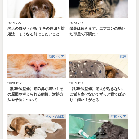
2019.9.27
2020.9.18
老犬の首が下がる!？その原因と対
残暑は続きます。エアコンの効い
処法・そうなる前にしたいこと
た部屋で不調に!?
症状・ケア
病気
2023.12.7
2019.12.30
【獣医師監修】猫の鼻が黒い！そ
【獣医師監修】老犬が起きない、
の原因や考えられる病気、対処方
ご飯も食べないでずっと寝てばか
法や予防について
り！飼い主がとる…
ペットの日常
症状・ケア