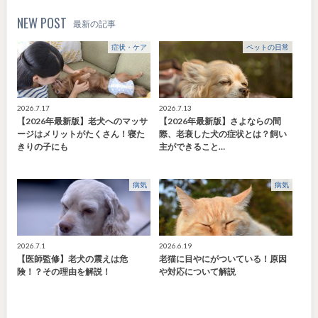
NEW POST
最新の記事
症状・ケア
ペットの日常
2026.7.17
2026.7.13
【2026年最新版】老犬へのマッサ
【2026年最新版】さよならの間
ージはメリットがたくさん！寝た
際、老衰した犬の症状とは？飼い
きりの子にも
主ができること…
病気
病気
2026.7.1
2026.6.19
【医師監修】老犬の震えは危
老猫に目やにがついている！原因
険！？その理由を解説！
や対応について解説