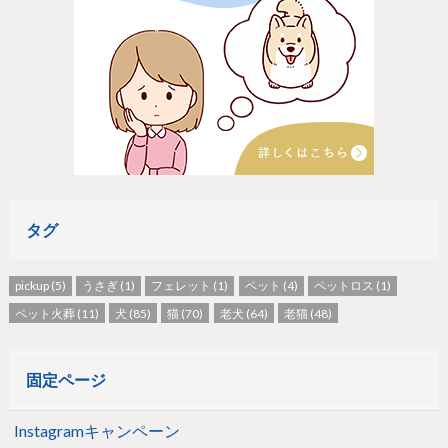
タグ
pickup
(5)
うさぎ
(1)
フェレット
(1)
ペット
(4)
ペットロス
(1)
ペット火葬
(11)
犬
(85)
猫
(70)
老犬
(64)
老猫
(48)
固定ページ
Instagramキャンペーン