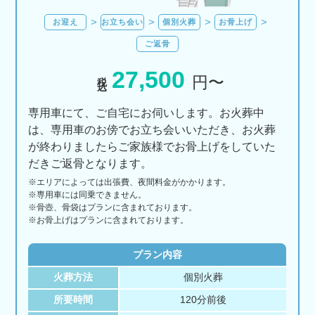
お迎え
お立ち会い
個別火葬
お骨上げ
ご返骨
27,500
税込
円〜
専用車にて、ご自宅にお伺いします。お火葬中
は、専用車のお傍でお立ち会いいただき、お火葬
が終わりましたらご家族様でお骨上げをしていた
だきご返骨となります。
※エリアに
よっては
出張費、
夜間料金が
かかります。
※専用車には同乗できません。
※骨壺、骨袋はプランに含まれております。
※お骨上げはプランに含まれております。
プラン内容
火葬方法
個別火葬
所要時間
120分前後