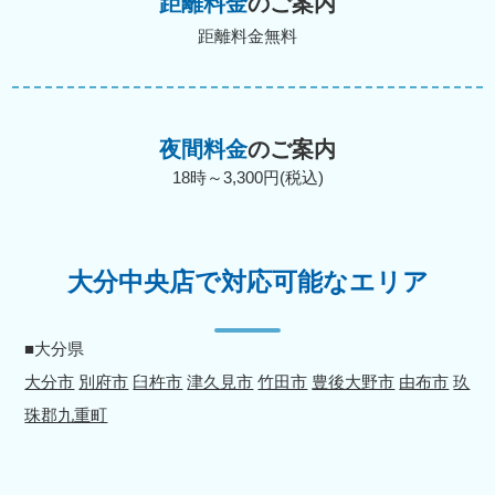
距離料金
のご案内
距離料金無料
夜間料金
のご案内
18時～3,300円(税込)
大分中央店で対応可能なエリア
■大分県
大分市
別府市
臼杵市
津久見市
竹田市
豊後大野市
由布市
玖
珠郡九重町