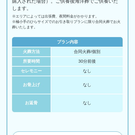
購入された場合）。ご供養後海洋葬でご供養いた
します。
※エリアに
よっては
出張費、
夜間料金が
かかります。
※極小手のひらサイズでのお引き取りプランに限り合同火葬でお火
葬いたします。
プラン内容
火葬方法
合同火葬/個別
所要時間
30分前後
セレモニー
なし
お骨上げ
なし
お返骨
なし