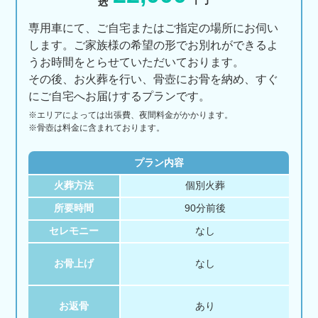
専用車にて、ご自宅またはご指定の場所にお伺い
します。ご家族様の希望の形でお別れができるよ
うお時間をとらせていただいております。
その後、お火葬を行い、骨壺にお骨を納め、すぐ
にご自宅へお届けするプランです。
※エリアに
よっては
出張費、
夜間料金が
かかります。
※骨壺は料金に含まれております。
プラン内容
火葬方法
個別火葬
所要時間
90分前後
セレモニー
なし
お骨上げ
なし
お返骨
あり