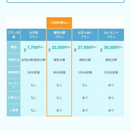
ご依頼件数No.1
プラン内
お引取
個別火葬
お立ち会い
セレモニー
容
プラン
プラン
プラン
プラン
7,700
22,000
27,500
38,500
費用
円〜
円〜
円〜
円〜
税 込
税 込
税 込
税 込
火葬方法
合同火葬/個別火葬
個別火葬
個別火葬
個別火葬
所要時間
30分前後
90分前後
120分前後
150分前後
セレモニ
なし
なし
なし
あり
ー
お骨上げ
なし
なし
あり
あり
ご返骨
なし
あり
あり
あり