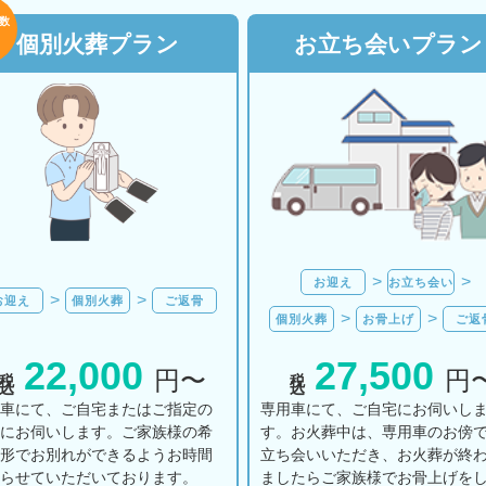
数
個別火葬プラン
お立ち会いプラン
お迎え
お立ち会い
お迎え
個別火葬
ご返骨
個別火葬
お骨上げ
ご返
22,000
27,500
税込
税込
円〜
円
用車にて、ご自宅またはご指定の
専用車にて、ご自宅にお伺いし
所にお伺いします。ご家族様の希
す。お火葬中は、専用車のお傍
の形でお別れができるようお時間
立ち会いいただき、お火葬が終
とらせていただいております。
ましたらご家族様でお骨上げを