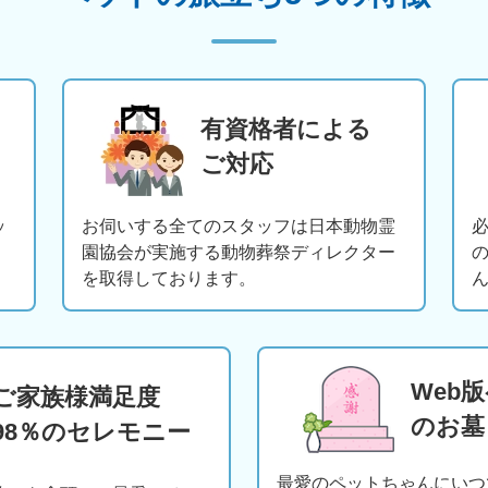
有資格者による
ご対応
ッ
お伺いする全てのスタッフは日本動物霊
園協会が実施する動物葬祭ディレクター
を取得しております。
Web
ご家族様満足度
のお墓
98％のセレモニー
最愛のペットちゃんにいつ