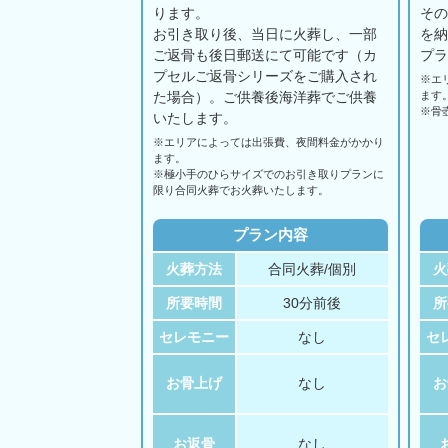
ります。
そ
お引き取り後、当日に火葬し、一部
を
ご返骨も後日郵送にて可能です（カ
プ
プセルご返骨シリーズをご購入され
※エ
た場合）。ご供養後海洋葬でご供養
ます
※骨
いたします。
※エリアに
よっては
出張費、
夜間料金が
かかり
ます。
※極小手のひらサイズでのお引き取りプランに
限り合同火葬でお火葬いたします。
プラン内容
火葬方法
合同火葬/個別
火
所要時間
30分前後
所
セレモニー
なし
セ
お骨上げ
なし
お
お返骨
なし