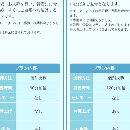
の後、お火葬を行い、骨壺にお骨
いただきご返骨となります。
納め、すぐにご自宅へお届けする
※エリアに
よっては
出張費、
夜間料金が
ランです。
ます。
※専用車には同乗できません。
リアに
よっては
出張費、
夜間料金が
かかり
※骨壺、骨袋はプランに含まれておりま
。
※お骨上げはプランに含まれております
壺は料金に含まれております。
プラン内容
プラン内容
葬方法
個別火葬
火葬方法
個別火葬
要時間
90分前後
所要時間
120分前後
レモニー
なし
セレモニー
なし
骨上げ
なし
お骨上げ
あり
お返骨
あり
お返骨
あり