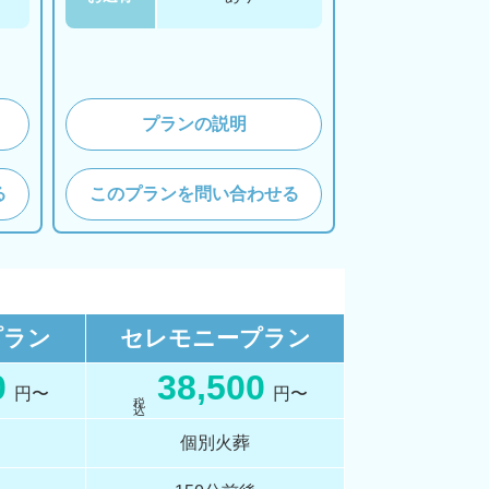
プランの説明
る
このプランを問い合わせる
プラン
セレモニー
プラン
0
38,500
円〜
円〜
税 込
個別火葬