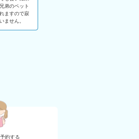
兄弟のペット
れますので寂
いません。
b
予約する