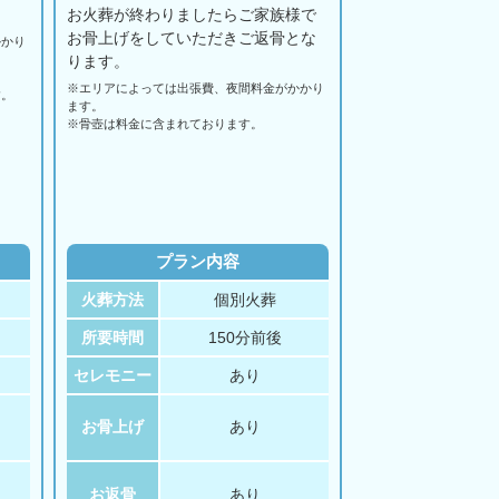
お火葬が終わりましたらご家族様で
お骨上げをしていただきご返骨とな
かかり
ります。
※エリアに
よっては
出張費、
夜間料金が
かかり
す。
ます。
。
※骨壺は料金に含まれております。
プラン内容
火葬方法
個別火葬
所要時間
150分前後
セレモニー
あり
お骨上げ
あり
お返骨
あり