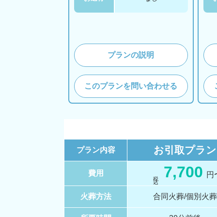
プランの説明
このプランを問い合わせる
お引取
プラン
プラン内容
7,700
費用
円
税 込
火葬方法
合同火葬/個別火葬