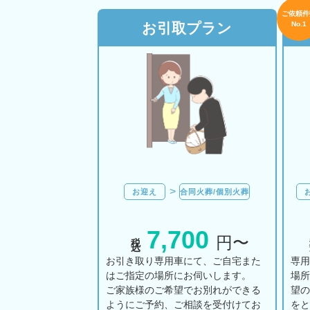
ご依頼件
お引取プラン
No.1
お迎え
合同火葬/個別火葬
7,700
税込
円〜
お引き取り専用車にて、ご自宅また
専
はご指定の場所にお伺いします。
場
ご家族様のご希望でお別れができる
望
ようにご予約、ご相談を受付けてお
を