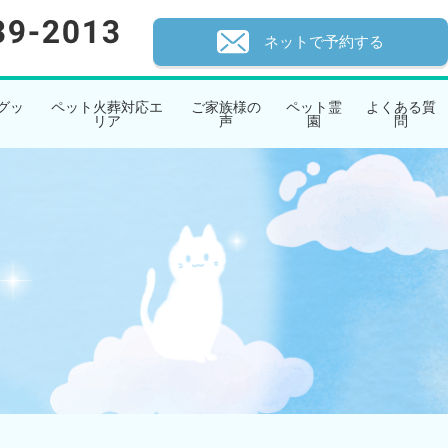
ネットで予約する
グッ
ペット火葬対応エ
ご家族様の
ペット霊
よくある質
リア
声
園
問