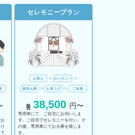
セレモニープラン
お迎え
セレモニー
骨
個別火葬
お骨上げ
ご返骨
38,500
税込
〜
円〜
ま
専用車にて、ご自宅にお伺いしま
でお
す。ご自宅でセレモニーを行い、そ
わり
の後、専用車にてお火葬を致しま
して
す。