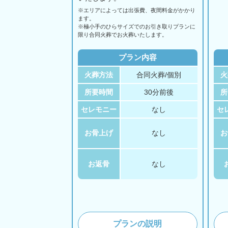
※エリアに
よっては
出張費、
夜間料金が
かかり
ます。
※極小手のひらサイズでのお引き取りプランに
限り合同火葬でお火葬いたします。
プラン内容
火葬方法
合同火葬/個別
火
所要時間
30分前後
所
セレモニー
なし
セ
お骨上げ
なし
お
お返骨
なし
プランの説明