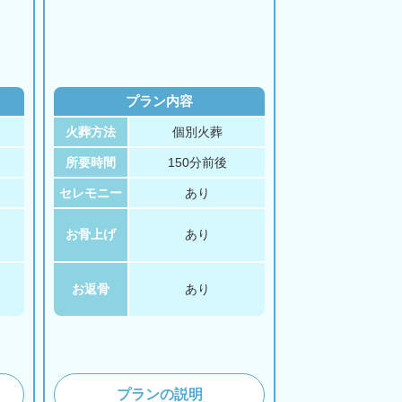
プラン内容
火葬方法
個別火葬
所要時間
150分前後
セレモニー
あり
お骨上げ
あり
お返骨
あり
プランの説明