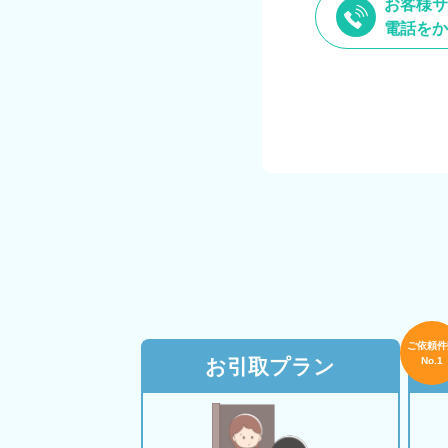
お客様サ
電話をか
ご依頼件
お引取プラン
No.1