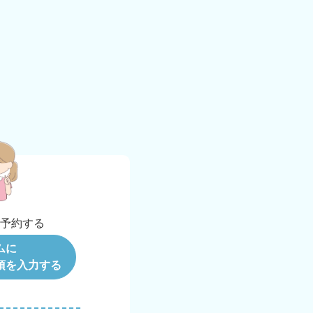
b
予約する
ムに
項を入力する