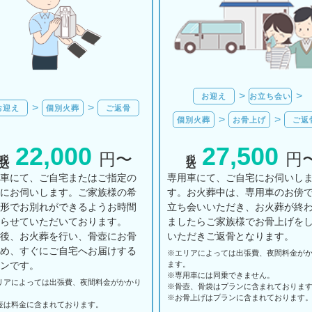
お迎え
お立ち会い
お迎え
個別火葬
ご返骨
個別火葬
お骨上げ
ご返
22,000
27,500
税込
税込
円〜
円
用車にて、ご自宅またはご指定の
専用車にて、ご自宅にお伺いし
所にお伺いします。ご家族様の希
す。お火葬中は、専用車のお傍
の形でお別れができるようお時間
立ち会いいただき、お火葬が終
とらせていただいております。
ましたらご家族様でお骨上げを
の後、お火葬を行い、骨壺にお骨
いただきご返骨となります。
納め、すぐにご自宅へお届けする
※エリアに
よっては
出張費、
夜間料金が
ランです。
ます。
※専用車には同乗できません。
リアに
よっては
出張費、
夜間料金が
かかり
※骨壺、骨袋はプランに含まれておりま
。
※お骨上げはプランに含まれております
壺は料金に含まれております。