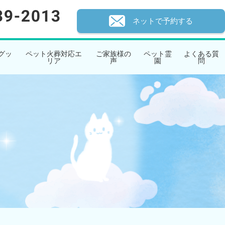
ネットで予約する
グッ
ペット火葬対応エ
ご家族様の
ペット霊
よくある質
リア
声
園
問