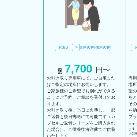
お迎え
合同火葬/個別火葬
7,700
税込
円〜
お引き取り専用車にて、ご自宅また
専
はご指定の場所にお伺いします。
場
ご家族様のご希望でお別れができる
望
ようにご予約、ご相談を受付けてお
を
ります。
そ
お引き取り後、当日に火葬し、一部
を
ご返骨も後日郵送にて可能です（カ
プ
プセルご返骨シリーズをご購入され
※エ
た場合）。ご供養後海洋葬でご供養
ます
※骨
いたします。