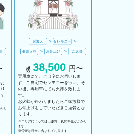
お迎え
セレモニー
骨
個別火葬
お骨上げ
ご返骨
38,500
税込
〜
円〜
ま
専用車にて、ご自宅にお伺いしま
でお
す。ご自宅でセレモニーを行い、そ
わり
の後、専用車にてお火葬を致しま
して
す。
お火葬が終わりましたらご家族様で
お骨上げをしていただきご返骨とな
かかり
ります。
※エリアに
よっては
出張費、
夜間料金が
かかり
す。
ます。
。
※骨壺は料金に含まれております。