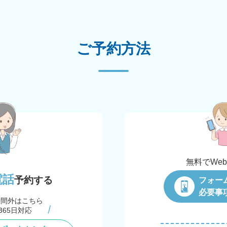
ご予約方法
無料でWe
電話
予約する
フォー
必要事
時間外はこちら
365日対応