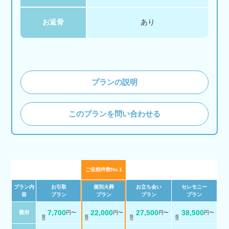
お返骨
あり
プランの説明
このプランを問い合わせる
ご依頼件数No.1
プラン内
お引取
個別火葬
お立ち会い
セレモニー
容
プラン
プラン
プラン
プラン
7,700
22,000
27,500
38,500
費用
円〜
円〜
円〜
円〜
税 込
税 込
税 込
税 込