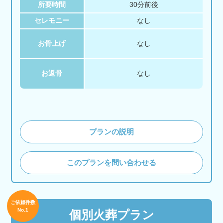
所要時間
30分前後
セレモニー
なし
お骨上げ
なし
お返骨
なし
プランの説明
このプランを問い合わせる
ご依頼件数
No.1
個別火葬プラン