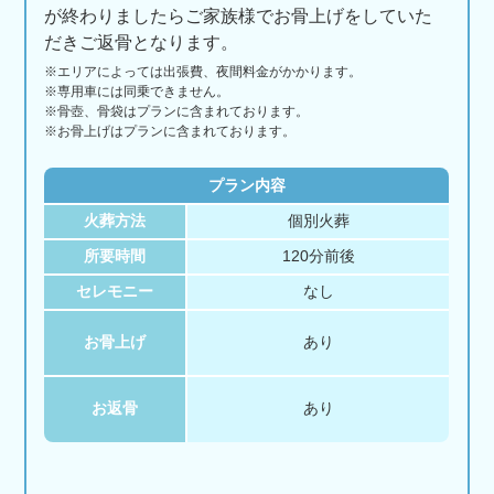
が終わりましたらご家族様でお骨上げをしていた
だきご返骨となります。
※エリアに
よっては
出張費、
夜間料金が
かかります。
※専用車には同乗できません。
※骨壺、骨袋はプランに含まれております。
※お骨上げはプランに含まれております。
プラン内容
火葬方法
個別火葬
所要時間
120分前後
セレモニー
なし
お骨上げ
あり
お返骨
あり