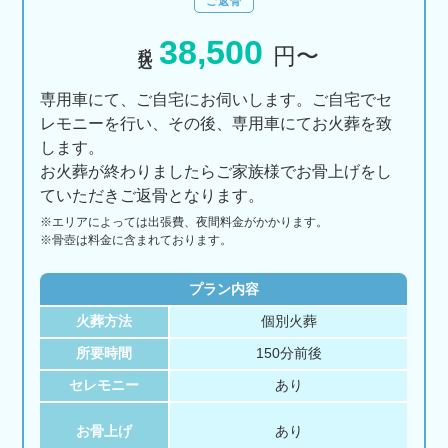
ご返骨
38,500
税込
円〜
専用車にて、ご自宅にお伺いします。ご自宅でセ
レモニーを行い、その後、専用車にてお火葬を致
します。
お火葬が終わりましたらご家族様でお骨上げをし
ていただきご返骨となります。
※エリアに
よっては
出張費、
夜間料金が
かかります。
※骨壺は料金に含まれております。
プラン内容
火葬方法
個別火葬
所要時間
150分前後
セレモニー
あり
お骨上げ
あり