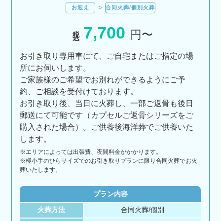
お迎え
合同火葬/個別火葬
7,700
税込
円〜
お引き取り専用車にて、ご自宅またはご指定の場
所にお伺いします。
ご家族様のご希望でお別れができるようにご予
約、ご相談を受付けております。
お引き取り後、当日に火葬し、一部ご返骨も後日
郵送にて可能です（カプセルご返骨シリーズをご
購入された場合）。ご供養後海洋葬でご供養いた
します。
※エリアに
よっては
出張費、
夜間料金が
かかります。
※極小手のひらサイズでのお引き取りプランに限り合同火葬でお火
葬いたします。
プラン内容
火葬方法
合同火葬/個別