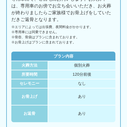
は、専用車のお傍でお立ち会いいただき、お火葬
が終わりましたらご家族様でお骨上げをしていた
だきご返骨となります。
※エリアに
よっては
出張費、
夜間料金が
かかります。
※専用車には同乗できません。
※骨壺、骨袋はプランに含まれております。
※お骨上げはプランに含まれております。
プラン内容
火葬方法
個別火葬
所要時間
120分前後
セレモニー
なし
お骨上げ
あり
お返骨
あり