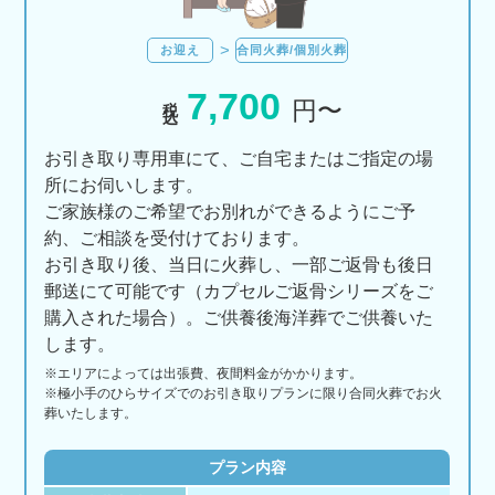
お迎え
合同火葬/個別火葬
7,700
税込
円〜
お引き取り専用車にて、ご自宅またはご指定の場
所にお伺いします。
ご家族様のご希望でお別れができるようにご予
約、ご相談を受付けております。
お引き取り後、当日に火葬し、一部ご返骨も後日
郵送にて可能です（カプセルご返骨シリーズをご
購入された場合）。ご供養後海洋葬でご供養いた
します。
※エリアに
よっては
出張費、
夜間料金が
かかります。
※極小手のひらサイズでのお引き取りプランに限り合同火葬でお火
葬いたします。
プラン内容