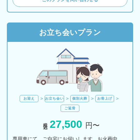
お立ち会いプラン
お迎え
お立ち会い
個別火葬
お骨上げ
ご返骨
27,500
税込
円〜
専用車にて、ご自宅にお伺いします。お火葬中