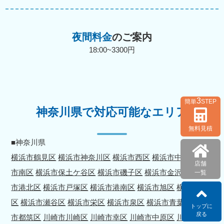
夜間料金
のご案内
18:00~3300円
3
簡単
STEP
神奈川県で対応可能なエリア
無料見積
■神奈川県
横浜市鶴見区
横浜市神奈川区
横浜市西区
横浜市中区
横浜
店舗
市南区
横浜市保土ケ谷区
横浜市磯子区
横浜市金沢区
横浜
一覧
市港北区
横浜市戸塚区
横浜市港南区
横浜市旭区
横浜市緑
区
横浜市瀬谷区
横浜市栄区
横浜市泉区
横浜市青葉区
横浜
トップに
戻る
市都筑区
川崎市川崎区
川崎市幸区
川崎市中原区
川崎市高