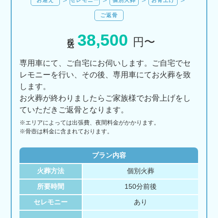
ご返骨
38,500
税込
円〜
専用車にて、ご自宅にお伺いします。ご自宅でセ
レモニーを行い、その後、専用車にてお火葬を致
します。
お火葬が終わりましたらご家族様でお骨上げをし
ていただきご返骨となります。
※エリアに
よっては
出張費、
夜間料金が
かかります。
※骨壺は料金に含まれております。
プラン内容
火葬方法
個別火葬
所要時間
150分前後
セレモニー
あり