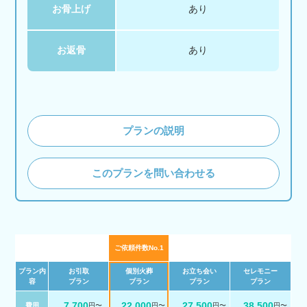
お骨上げ
あり
お返骨
あり
プランの説明
このプランを問い合わせる
ご依頼件数No.1
プラン内
お引取
個別火葬
お立ち会い
セレモニー
容
プラン
プラン
プラン
プラン
7,700
22,000
27,500
38,500
費用
円〜
円〜
円〜
円〜
税 込
税 込
税 込
税 込