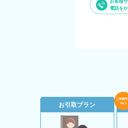
お客様サ
電話をか
ご依頼件
お引取プラン
No.1