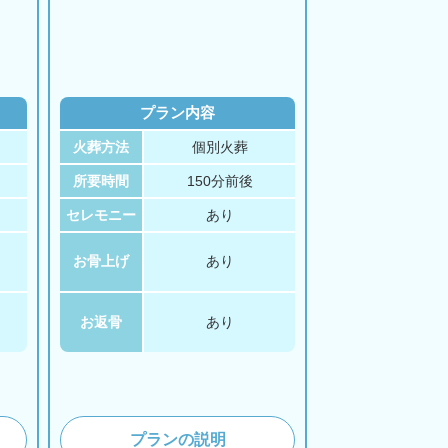
プラン内容
火葬方法
個別火葬
所要時間
150分前後
セレモニー
あり
お骨上げ
あり
お返骨
あり
プランの説明