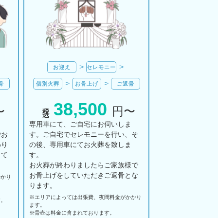
お迎え
セレモニー
骨
個別火葬
お骨上げ
ご返骨
38,500
税込
〜
円〜
ま
専用車にて、ご自宅にお伺いしま
でお
す。ご自宅でセレモニーを行い、そ
わり
の後、専用車にてお火葬を致しま
して
す。
お火葬が終わりましたらご家族様で
お骨上げをしていただきご返骨とな
かかり
ります。
※エリアに
よっては
出張費、
夜間料金が
かかり
す。
ます。
。
※骨壺は料金に含まれております。