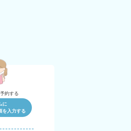
b
予約する
ムに
項を入力する