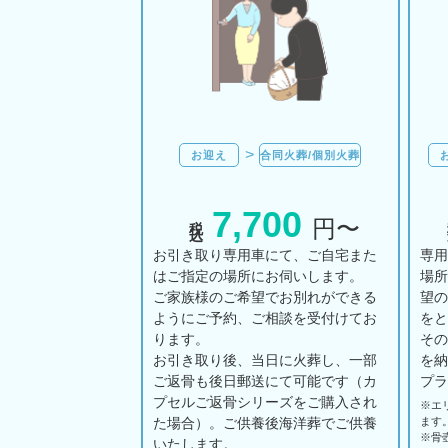
お迎え
合同火葬/個別火葬
7,700
税込
円〜
お引き取り専用車にて、ご自宅また
専
はご指定の場所にお伺いします。
場
ご家族様のご希望でお別れができる
望
ようにご予約、ご相談を受付けてお
を
ります。
そ
お引き取り後、当日に火葬し、一部
を
ご返骨も後日郵送にて可能です（カ
プ
プセルご返骨シリーズをご購入され
※エ
た場合）。ご供養後海洋葬でご供養
ます
※骨
いたします。