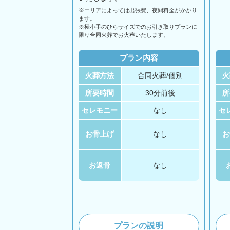
※エリアに
よっては
出張費、
夜間料金が
かかり
ます。
※極小手のひらサイズでのお引き取りプランに
限り合同火葬でお火葬いたします。
プラン内容
火葬方法
合同火葬/個別
火
所要時間
30分前後
所
セレモニー
なし
セ
お骨上げ
なし
お
お返骨
なし
プランの説明