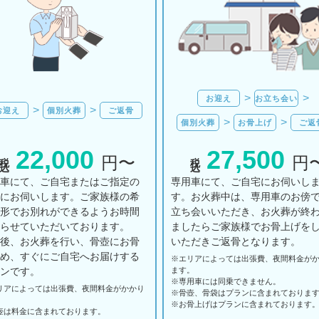
お迎え
お立ち会い
お迎え
個別火葬
ご返骨
個別火葬
お骨上げ
ご返
22,000
27,500
税込
税込
円〜
円
用車にて、ご自宅またはご指定の
専用車にて、ご自宅にお伺いし
所にお伺いします。ご家族様の希
す。お火葬中は、専用車のお傍
の形でお別れができるようお時間
立ち会いいただき、お火葬が終
とらせていただいております。
ましたらご家族様でお骨上げを
の後、お火葬を行い、骨壺にお骨
いただきご返骨となります。
納め、すぐにご自宅へお届けする
※エリアに
よっては
出張費、
夜間料金が
ランです。
ます。
※専用車には同乗できません。
リアに
よっては
出張費、
夜間料金が
かかり
※骨壺、骨袋はプランに含まれておりま
。
※お骨上げはプランに含まれております
壺は料金に含まれております。