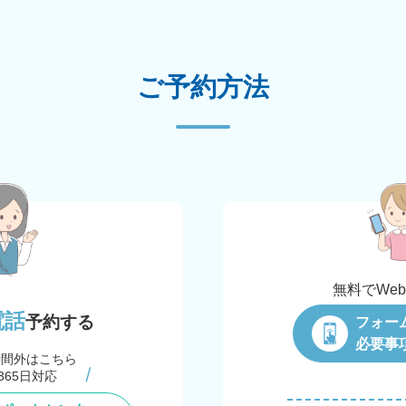
ご予約方法
無料でWe
電話
予約する
フォー
必要事
時間外はこちら
365日対応